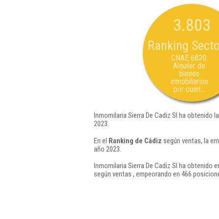
3.803
Ranking Secto
CNAE 6820:
Alquiler de
bienes
inmobiliarios
por cuen...
Inmomilaria Sierra De Cadiz Sl ha obtenido l
2023.
En el
Ranking de Cádiz
según ventas, la em
año 2023.
Inmomilaria Sierra De Cadiz Sl ha obtenido e
según ventas , empeorando en 466 posicione