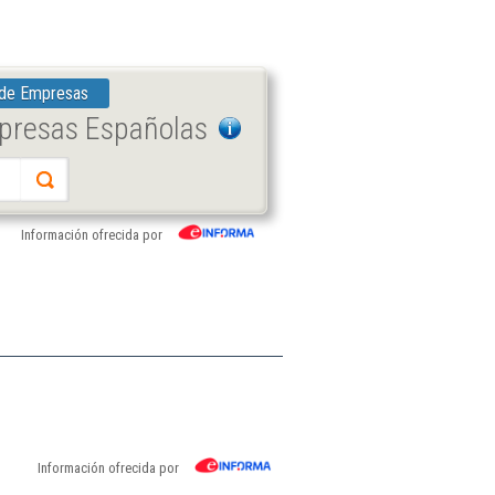
 de Empresas
mpresas Españolas
Información ofrecida por
Información ofrecida por