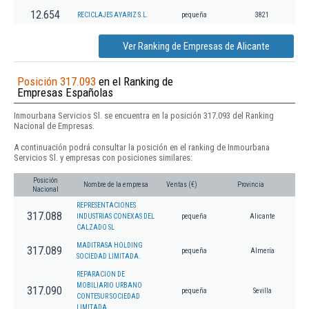
12.654
RECICLAJES AYARIZ S.L.
pequeña
3821
Ver Ranking de Empresas de Alicante
Posición 317.093
en el Ranking de
Empresas Españolas
Inmourbana Servicios Sl. se encuentra en la posición 317.093 del Ranking
Nacional de Empresas.
A continuación podrá consultar la posición en el ranking de Inmourbana
Servicios Sl. y empresas con posiciones similares:
Posición
Nombre de la empresa
Ventas (€)
Provincia
Nacional
REPRESENTACIONES
317.088
INDUSTRIAS CONEXAS DEL
pequeña
Alicante
CALZADO SL
MADITRASA HOLDING
317.089
pequeña
Almería
SOCIEDAD LIMITADA.
REPARACION DE
MOBILIARIO URBANO
317.090
pequeña
Sevilla
CONTESUR SOCIEDAD
LIMITADA.