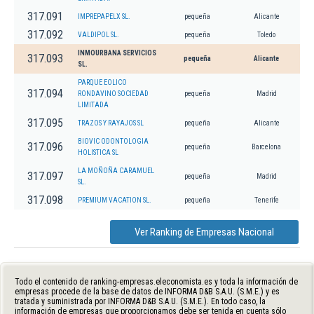
317.091
IMPREPAPELX SL.
pequeña
Alicante
317.092
VALDIPOL SL.
pequeña
Toledo
INMOURBANA SERVICIOS
317.093
pequeña
Alicante
SL.
PARQUE EOLICO
317.094
RONDAVINO SOCIEDAD
pequeña
Madrid
LIMITADA
317.095
TRAZOS Y RAYAJOS SL
pequeña
Alicante
BIOVIC ODONTOLOGIA
317.096
pequeña
Barcelona
HOLISTICA SL
LA MOÑOÑA CARAMUEL
317.097
pequeña
Madrid
SL.
317.098
PREMIUM VACATION SL.
pequeña
Tenerife
Ver Ranking de Empresas Nacional
Todo el contenido de ranking-empresas.eleconomista.es y toda la información de
empresas procede de la base de datos de INFORMA D&B S.A.U. (S.M.E.) y es
tratada y suministrada por INFORMA D&B S.A.U. (S.M.E.). En todo caso, la
información de empresas que proporcionamos debe ser tenida en cuenta sólo