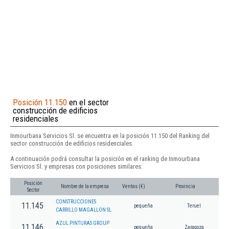
Posición 11.150
en el sector
construcción de edificios
residenciales
Inmourbana Servicios Sl. se encuentra en la posición 11.150 del Ranking del
sector construcción de edificios residenciales.
A continuación podrá consultar la posición en el ranking de Inmourbana
Servicios Sl. y empresas con posiciones similares:
Posición
Nombre de la empresa
Ventas (€)
Provincia
Sector
CONSTRUCCIONES
11.145
pequeña
Teruel
CARRILLO MAGALLON SL
AZUL PINTURAS GROUP
11.146
pequeña
Zaragoza