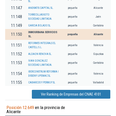
SL.
11.147
ANDRATIS CAPITAL SL.
pequeña
Alicante
TORRECILLAS-SOTO
11.148
pequeña
Jaén
SOCIEDAD LIMITADA.
11.149
GARCIA BOLADO SL
pequeña
Cantabria
INMOURBANA SERVICIOS
11.150
pequeña
Alicante
SL.
REFORMES INTEGRALS EL
11.151
pequeña
Valencia
CASTELL S.L.
11.152
ALDAON RENOVA SL.
pequeña
Gipuzkoa
IVAN GONZALEZ
11.153
pequeña
Cantabria
SOCIEDAD LIMITADA.
IBERCONSTRUM REFORMA I
11.154
pequeña
Valencia
DISSENY UPEMAC SL
11.155
CABARCOS Y PERMUY SL
pequeña
Valladolid
Ver Ranking de Empresas del CNAE 4101
Posición 12.649
en la provincia de
Alicante