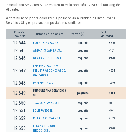
Inmourbana Servicios Sl. se encuentra en la posición 12.649 del Ranking de
Alicante.
A continuación podrá consultar la posición en el ranking de Inmourbana
Servicios Sl. y empresas con posiciones similares:
Posición
Sector
Nombre de la empresa
Ventas (€)
Provincia
Actividad
12.644
BOTELLA Y MACIA SL.
pequeña
8610
12.645
ANDRATIS CAPITAL SL.
pequeña
4101
12.646
GESSTAR GESTORES SLP
pequeña
6920
REPRESENTACIONES
12.647
INDUSTRIAS CONEXAS DEL
pequeña
4624
CALZADO SL
12.648
IMPREPAPELX SL.
pequeña
1399
INMOURBANA SERVICIOS
12.649
pequeña
4101
SL.
12.650
TRAZOS Y RAYAJOS SL
pequeña
8891
12.651
LOLITRANS-3 SL.
pequeña
4941
12.652
METALES CLOVAN S.L.
pequeña
2599
REIG ASESORES DE
12.653
pequeña
6920
NEGOCIOS SL.