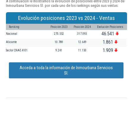
A continuación le mostramos la evolución de posiciones entre 2023 y 2024 de
Inmourbana Servicios Sl. por cada uno de los rankings según sus ventas:
Evolución posiciones 2023 vs 2024 - Ventas
Ranking
Posición 2023
Posición 2024
Evolución Posiciones
46.541
Nacional
270.552
317.093
1.861
Alicante
10.788
12.649
1.909
Sector CNAE 4101
9.241
11.150
Acceda a toda la información de Inmourbana Servicios
Sl.