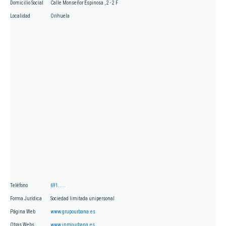
Domicilio Social
Calle Monseñor Espinosa , 2 - 2 F
Localidad
Orihuela
Teléfono
691.....
Forma Jurídica
Sociedad limitada unipersonal
Página Web
www.grupourbana.es
Otras Webs
www.inmourbana.es