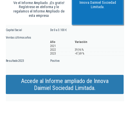
Innova Daimiel Sociedad
Ve el Informe Ampliado. ¡Es gratis!
Regístrese en eInforma y le
Limitada.
regalamos el Informe Ampliado de
esta empresa
Capital Social
De 0 a 3.100 €
Ventas últimos años
Año
Variación
2021
2022
39,96 %
2023
-47,69 %
Resultado 2023
Positivo
Accede al Informe ampliado de Innova
Daimiel Sociedad Limitada.