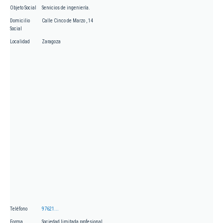
Objeto Social
Servicios de ingeniería.
Domicilio
Calle Cinco de Marzo , 14
Social
Localidad
Zaragoza
Teléfono
97621...
Forma
Sociedad limitada profesional