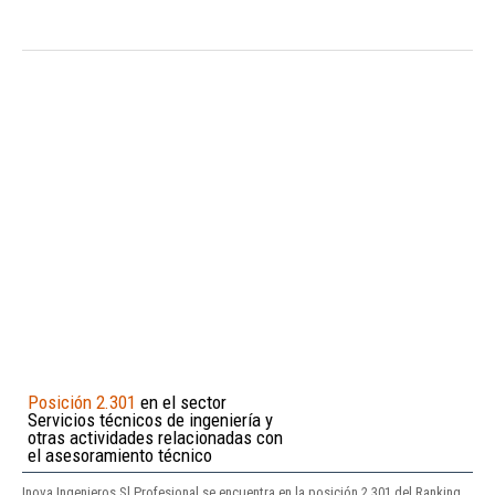
Posición 2.301
en el sector
Servicios técnicos de ingeniería y
otras actividades relacionadas con
el asesoramiento técnico
Inova Ingenieros Sl Profesional se encuentra en la posición 2.301 del Ranking