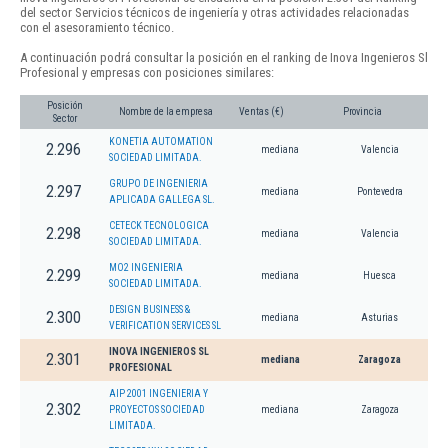
del sector Servicios técnicos de ingeniería y otras actividades relacionadas
con el asesoramiento técnico.
A continuación podrá consultar la posición en el ranking de Inova Ingenieros Sl
Profesional y empresas con posiciones similares:
Posición
Nombre de la empresa
Ventas (€)
Provincia
Sector
KONETIA AUTOMATION
2.296
mediana
Valencia
SOCIEDAD LIMITADA.
GRUPO DE INGENIERIA
2.297
mediana
Pontevedra
APLICADA GALLEGA SL.
CETECK TECNOLOGICA
2.298
mediana
Valencia
SOCIEDAD LIMITADA.
MO2 INGENIERIA
2.299
mediana
Huesca
SOCIEDAD LIMITADA.
DESIGN BUSINESS &
2.300
mediana
Asturias
VERIFICATION SERVICES SL
INOVA INGENIEROS SL
2.301
mediana
Zaragoza
PROFESIONAL
AIP 2001 INGENIERIA Y
2.302
PROYECTOS SOCIEDAD
mediana
Zaragoza
LIMITADA.