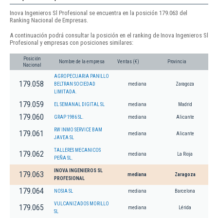
Inova Ingenieros Sl Profesional se encuentra en la posición 179.063 del
Ranking Nacional de Empresas.
A continuación podrá consultar la posición en el ranking de Inova Ingenieros Sl
Profesional y empresas con posiciones similares:
Posición
Nombre de la empresa
Ventas (€)
Provincia
Nacional
AGROPECUARIA PANILLO
179.058
BELTRAN SOCIEDAD
mediana
Zaragoza
LIMITADA.
179.059
EL SEMANAL DIGITAL SL
mediana
Madrid
179.060
GRAP 1986 SL.
mediana
Alicante
RW INMO SERVICE BAM
179.061
mediana
Alicante
JAVEA SL
TALLERES MECANICOS
179.062
mediana
La Rioja
PEÑA SL.
INOVA INGENIEROS SL
179.063
mediana
Zaragoza
PROFESIONAL
179.064
NOSIA SL
mediana
Barcelona
VULCANIZADOS MORILLO
179.065
mediana
Lérida
SL