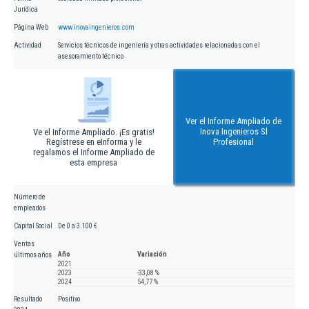
Jurídica
Página Web
www.inovaingenieros.com
Actividad
Servicios técnicos de ingeniería y otras actividades relacionadas con el
asesoramiento técnico
Ver el Informe Ampliado de
Inova Ingenieros Sl
Ve el Informe Ampliado. ¡Es gratis!
Regístrese en eInforma y le
Profesional
regalamos el Informe Ampliado de
esta empresa
Número de
empleados
Capital Social
De 0 a 3.100 €
Ventas
Año
Variación
últimos años
2021
2023
-33,08 %
2024
54,77 %
Resultado
Positivo