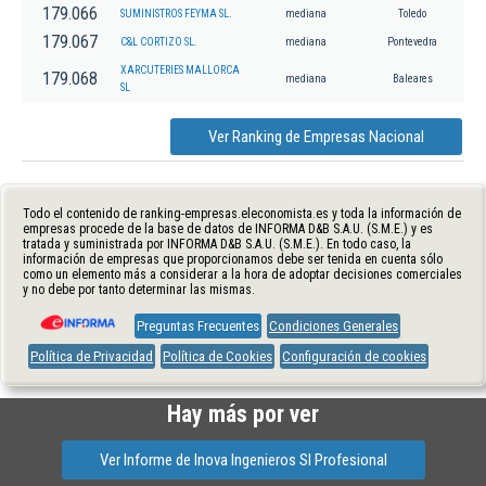
179.066
SUMINISTROS FEYMA SL.
mediana
Toledo
179.067
C&L CORTIZO SL.
mediana
Pontevedra
XARCUTERIES MALLORCA
179.068
mediana
Baleares
SL
Ver Ranking de Empresas Nacional
Todo el contenido de ranking-empresas.eleconomista.es y toda la información de
empresas procede de la base de datos de INFORMA D&B S.A.U. (S.M.E.) y es
tratada y suministrada por INFORMA D&B S.A.U. (S.M.E.). En todo caso, la
información de empresas que proporcionamos debe ser tenida en cuenta sólo
como un elemento más a considerar a la hora de adoptar decisiones comerciales
y no debe por tanto determinar las mismas.
Preguntas Frecuentes
Condiciones Generales
Política de Privacidad
Política de Cookies
Configuración de cookies
Hay más por ver
Ver Informe de Inova Ingenieros Sl Profesional