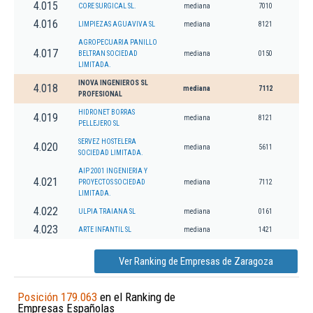
4.015
CORE SURGICAL SL.
mediana
7010
4.016
LIMPIEZAS AGUAVIVA SL
mediana
8121
AGROPECUARIA PANILLO
4.017
BELTRAN SOCIEDAD
mediana
0150
LIMITADA.
INOVA INGENIEROS SL
4.018
mediana
7112
PROFESIONAL
HIDRONET BORRAS
4.019
mediana
8121
PELLEJERO SL
SERVEZ HOSTELERA
4.020
mediana
5611
SOCIEDAD LIMITADA.
AIP 2001 INGENIERIA Y
4.021
PROYECTOS SOCIEDAD
mediana
7112
LIMITADA.
4.022
ULPIA TRAIANA SL
mediana
0161
4.023
ARTE INFANTIL SL
mediana
1421
Ver Ranking de Empresas de Zaragoza
Posición 179.063
en el Ranking de
Empresas Españolas