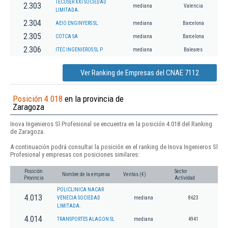
TECOSER XXI SOCIEDAD
2.303
mediana
Valencia
LIMITADA.
2.304
AEIO ENGINYERS SL.
mediana
Barcelona
2.305
COTCA SA
mediana
Barcelona
2.306
ITEC INGENIEROS SL P
mediana
Baleares
Ver Ranking de Empresas del CNAE 7112
Posición 4.018
en la provincia de
Zaragoza
Inova Ingenieros Sl Profesional se encuentra en la posición 4.018 del Ranking
de Zaragoza.
A continuación podrá consultar la posición en el ranking de Inova Ingenieros Sl
Profesional y empresas con posiciones similares:
Posición
Sector
Nombre de la empresa
Ventas (€)
Provincia
Actividad
POLICLINICA NACAR
4.013
VENECIA SOCIEDAD
mediana
8623
LIMITADA.
4.014
TRANSPORTES ALAGON SL
mediana
4941