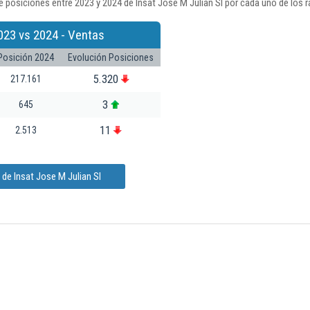
 posiciones entre 2023 y 2024 de Insat Jose M Julian Sl por cada uno de los 
023 vs 2024 - Ventas
Posición 2024
Evolución Posiciones
5.320
217.161
3
645
11
2.513
de Insat Jose M Julian Sl