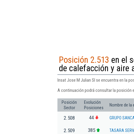
Posición 2.513
en el s
de calefacción y aire
Insat Jose M Julian Sl se encuentra en la po
A continuación podrá consultar la posición e
Posición
Evolución
Nombre de la
Sector
Posiciones
44
2.508
GRUPO SANCA
385
2.509
TASARA SERVI