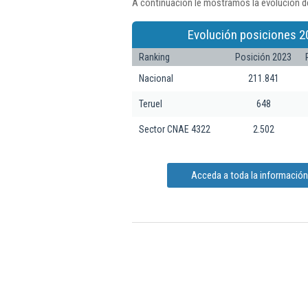
A continuación le mostramos la evolución de
Evolución posiciones 2
Ranking
Posición 2023
Nacional
211.841
Teruel
648
Sector CNAE 4322
2.502
Acceda a toda la información 