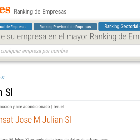
Ranking de Empresas
Ranking Sectorial
nal de Empresas
Ranking Provincial de Empresas
 de su empresa en el mayor Ranking de E
 Sl
n Sl
acción y aire acondicionado | Teruel
nsat Jose M Julian Sl
Jose M Julian Sl procede de la base de datos de información