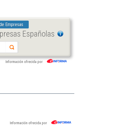
 de Empresas
mpresas Españolas
Información ofrecida por
Información ofrecida por