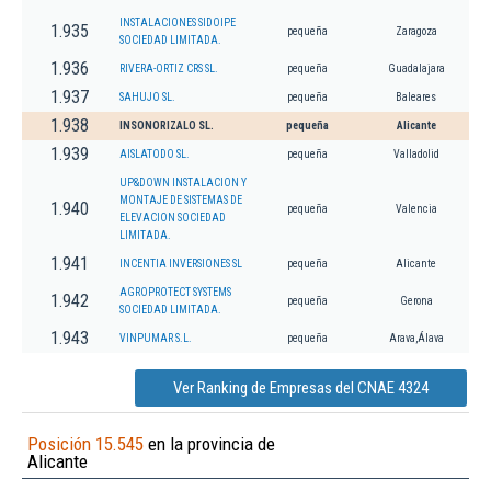
INSTALACIONES SIDOIPE
1.935
pequeña
Zaragoza
SOCIEDAD LIMITADA.
1.936
RIVERA-ORTIZ CRS SL.
pequeña
Guadalajara
1.937
SAHUJO SL.
pequeña
Baleares
1.938
INSONORIZALO SL.
pequeña
Alicante
1.939
AISLATODO SL.
pequeña
Valladolid
UP&DOWN INSTALACION Y
MONTAJE DE SISTEMAS DE
1.940
pequeña
Valencia
ELEVACION SOCIEDAD
LIMITADA.
1.941
INCENTIA INVERSIONES SL
pequeña
Alicante
AGROPROTECT SYSTEMS
1.942
pequeña
Gerona
SOCIEDAD LIMITADA.
1.943
VINPUMAR S.L.
pequeña
Arava,Álava
Ver Ranking de Empresas del CNAE 4324
Posición 15.545
en la provincia de
Alicante