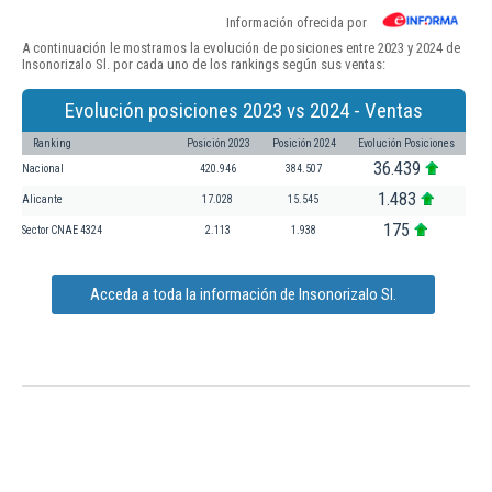
Información ofrecida por
A continuación le mostramos la evolución de posiciones entre 2023 y 2024 de
Insonorizalo Sl. por cada uno de los rankings según sus ventas:
Evolución posiciones 2023 vs 2024 - Ventas
Ranking
Posición 2023
Posición 2024
Evolución Posiciones
36.439
Nacional
420.946
384.507
1.483
Alicante
17.028
15.545
175
Sector CNAE 4324
2.113
1.938
Acceda a toda la información de Insonorizalo Sl.