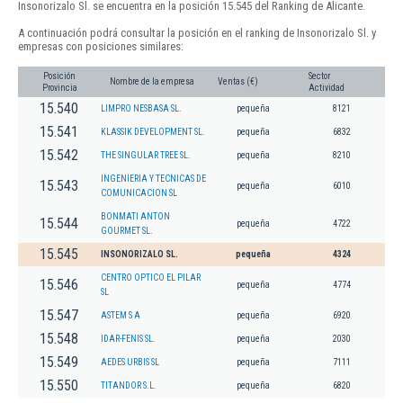
Insonorizalo Sl. se encuentra en la posición 15.545 del Ranking de Alicante.
A continuación podrá consultar la posición en el ranking de Insonorizalo Sl. y
empresas con posiciones similares:
Posición
Sector
Nombre de la empresa
Ventas (€)
Provincia
Actividad
15.540
LIMPRO NESBASA SL.
pequeña
8121
15.541
KLASSIK DEVELOPMENT SL.
pequeña
6832
15.542
THE SINGULAR TREE SL.
pequeña
8210
INGENIERIA Y TECNICAS DE
15.543
pequeña
6010
COMUNICACION SL
BONMATI ANTON
15.544
pequeña
4722
GOURMET SL.
15.545
INSONORIZALO SL.
pequeña
4324
CENTRO OPTICO EL PILAR
15.546
pequeña
4774
SL
15.547
ASTEM S A
pequeña
6920
15.548
IDAR-FENIS SL.
pequeña
2030
15.549
AEDES URBIS SL
pequeña
7111
15.550
TITANDOR S.L.
pequeña
6820