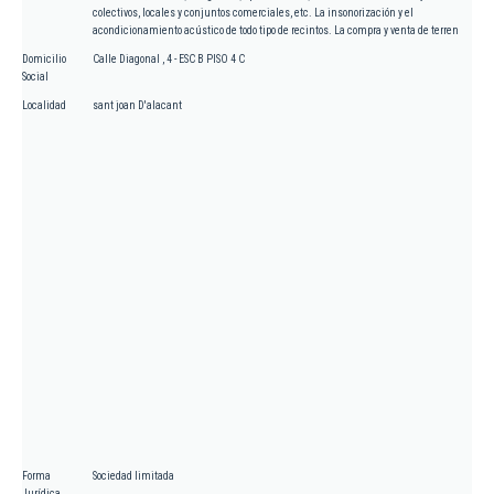
colectivos, locales y conjuntos comerciales, etc. La insonorización y el
acondicionamiento acústico de todo tipo de recintos. La compra y venta de terren
Domicilio
Calle Diagonal , 4 - ESC B PISO 4 C
Social
Localidad
sant joan D'alacant
Forma
Sociedad limitada
Jurídica