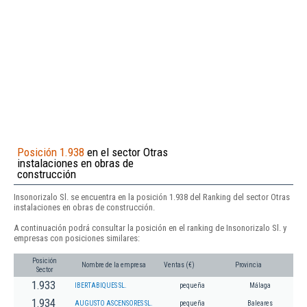
Posición 1.938
en el sector Otras
instalaciones en obras de
construcción
Insonorizalo Sl. se encuentra en la posición 1.938 del Ranking del sector Otras
instalaciones en obras de construcción.
A continuación podrá consultar la posición en el ranking de Insonorizalo Sl. y
empresas con posiciones similares:
Posición
Nombre de la empresa
Ventas (€)
Provincia
Sector
1.933
IBERTABIQUES SL.
pequeña
Málaga
1.934
AUGUSTO ASCENSORES SL.
pequeña
Baleares