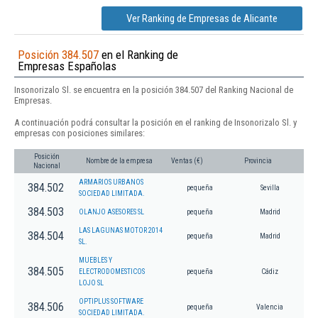
Ver Ranking de Empresas de Alicante
Posición 384.507
en el Ranking de
Empresas Españolas
Insonorizalo Sl. se encuentra en la posición 384.507 del Ranking Nacional de
Empresas.
A continuación podrá consultar la posición en el ranking de Insonorizalo Sl. y
empresas con posiciones similares:
Posición
Nombre de la empresa
Ventas (€)
Provincia
Nacional
ARMARIOS URBANOS
384.502
pequeña
Sevilla
SOCIEDAD LIMITADA.
384.503
OLANJO ASESORES SL
pequeña
Madrid
LAS LAGUNAS MOTOR 2014
384.504
pequeña
Madrid
SL.
MUEBLES Y
384.505
ELECTRODOMESTICOS
pequeña
Cádiz
LOJO SL
OPTIPLUS SOFTWARE
384.506
pequeña
Valencia
SOCIEDAD LIMITADA.