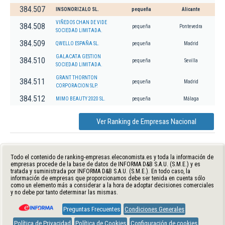
384.507
INSONORIZALO SL.
pequeña
Alicante
VIÑEDOS CHAN DE VIDE
384.508
pequeña
Pontevedra
SOCIEDAD LIMITADA.
384.509
QWELLO ESPAÑA SL.
pequeña
Madrid
GALACATA GESTION
384.510
pequeña
Sevilla
SOCIEDAD LIMITADA.
GRANT THORNTON
384.511
pequeña
Madrid
CORPORACION SLP.
384.512
MIMO BEAUTY 2020 SL.
pequeña
Málaga
Ver Ranking de Empresas Nacional
Todo el contenido de ranking-empresas.eleconomista.es y toda la información de
empresas procede de la base de datos de INFORMA D&B S.A.U. (S.M.E.) y es
tratada y suministrada por INFORMA D&B S.A.U. (S.M.E.). En todo caso, la
información de empresas que proporcionamos debe ser tenida en cuenta sólo
como un elemento más a considerar a la hora de adoptar decisiones comerciales
y no debe por tanto determinar las mismas.
Preguntas Frecuentes
Condiciones Generales
Política de Privacidad
Política de Cookies
Configuración de cookies