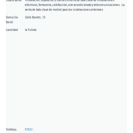
Objeto Social
-Instalación, reparación y mantenimiento de toda clase de instalaciones
eléctricas, fontanería, calefacción, aire acondicionado y telecomunicaciones. -La
venta de toda clase de matrial para las instalaciones anteriores
Domicilio
Calle Barrots , 13
Social
Localidad
la Fuliola
Teléfono
97357...