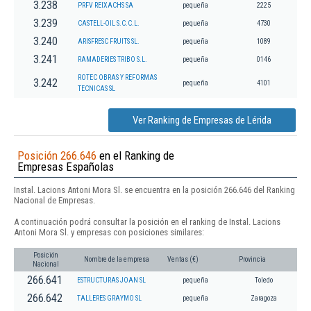
3.238
PRFV REIXACHS SA
pequeña
2225
3.239
CASTELL-OIL S.C.C.L.
pequeña
4730
3.240
ARISFRESC FRUITS SL.
pequeña
1089
3.241
RAMADERIES TRIBO S.L.
pequeña
0146
ROTEC OBRAS Y REFORMAS
3.242
pequeña
4101
TECNICAS SL
Ver Ranking de Empresas de Lérida
Posición 266.646
en el Ranking de
Empresas Españolas
Instal. Lacions Antoni Mora Sl. se encuentra en la posición 266.646 del Ranking
Nacional de Empresas.
A continuación podrá consultar la posición en el ranking de Instal. Lacions
Antoni Mora Sl. y empresas con posiciones similares:
Posición
Nombre de la empresa
Ventas (€)
Provincia
Nacional
266.641
ESTRUCTURAS JOAN SL
pequeña
Toledo
266.642
TALLERES GRAYMO SL
pequeña
Zaragoza