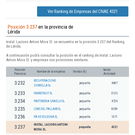
Ver Ranking de Empresas del CNAE 4321
Posición 3.237
en la provincia de
Lérida
Instal. Lacions Antoni Mora Sl. se encuentra en la posición 3.237 del Ranking
de Lérida.
A continuación podrá consultar la posición en el ranking de Instal. Lacions
Antoni Mora Sl. y empresas con posiciones similares:
Posición
Sector
Nombre de la empresa
Ventas (€)
Provincia
Actividad
RECUPERACIONS
3.232
pequeña
4687
CORBELLA SL
3.233
FARREFRUIT SL.
pequeña
0125
3.234
PASTISSERIA GRAELLS SL
pequeña
4724
3.235
CIMS DEL PALLARS SL
pequeña
8559
3.236
PA DE SOLSONA SL.
pequeña
1071
INSTAL. LACIONS ANTONI
3.237
pequeña
4321
MORA SL.