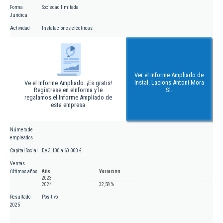
Forma
Sociedad limitada
Jurídica
Actividad
Instalaciones eléctricas
Ver el Informe Ampliado de
Instal. Lacions Antoni Mora
Ve el Informe Ampliado. ¡Es gratis!
Regístrese en eInforma y le
Sl.
regalamos el Informe Ampliado de
esta empresa
Número de
empleados
Capital Social
De 3.100 a 60.000 €
Ventas
Año
Variación
últimos años
2023
2024
32,58 %
Resultado
Positivo
2025