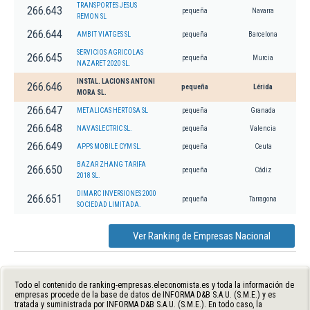
TRANSPORTES JESUS
266.643
pequeña
Navarra
REMON SL
266.644
AMBIT VIATGES SL
pequeña
Barcelona
SERVICIOS AGRICOLAS
266.645
pequeña
Murcia
NAZARET 2020 SL.
INSTAL. LACIONS ANTONI
266.646
pequeña
Lérida
MORA SL.
266.647
METALICAS HERTOSA SL
pequeña
Granada
266.648
NAVASLECTRIC SL.
pequeña
Valencia
266.649
APPS MOBILE CYM SL.
pequeña
Ceuta
BAZAR ZHANG TARIFA
266.650
pequeña
Cádiz
2018 SL.
DIMARC INVERSIONES 2000
266.651
pequeña
Tarragona
SOCIEDAD LIMITADA.
Ver Ranking de Empresas Nacional
Todo el contenido de ranking-empresas.eleconomista.es y toda la información de
empresas procede de la base de datos de INFORMA D&B S.A.U. (S.M.E.) y es
tratada y suministrada por INFORMA D&B S.A.U. (S.M.E.). En todo caso, la