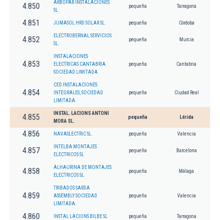
ARBOPAR INSTALACIONES
4.850
pequeña
Tarragona
SL
4.851
JUMASOL HRD SOLAR SL.
pequeña
Córdoba
ELECTROBERNAL SERVICIOS
4.852
pequeña
Murcia
SL.
INSTALACIONES
4.853
ELECTRICAS CANTABRIA
pequeña
Cantabria
SOCIEDAD LIMITADA
CED INSTALACIONES
4.854
INTEGRALES, SOCIEDAD
pequeña
Ciudad Real
LIMITADA.
INSTAL. LACIONS ANTONI
4.855
pequeña
Lérida
MORA SL.
4.856
NAVASLECTRIC SL.
pequeña
Valencia
INTELBA MONTAJES
4.857
pequeña
Barcelona
ELECTRICOS SL
ALHAURINA DE MONTAJES
4.858
pequeña
Málaga
ELECTRICOS SL
TRIBADOS SARDA
4.859
ASSEMBLY SOCIEDAD
pequeña
Valencia
LIMITADA.
4.860
INSTAL LACIONS BILBE SL
pequeña
Tarragona