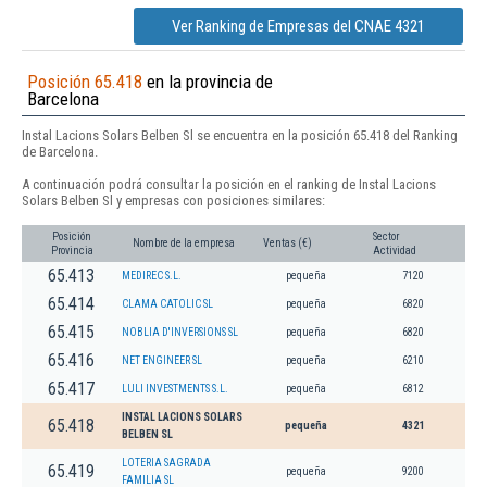
Ver Ranking de Empresas del CNAE 4321
Posición 65.418
en la provincia de
Barcelona
Instal Lacions Solars Belben Sl se encuentra en la posición 65.418 del Ranking
de Barcelona.
A continuación podrá consultar la posición en el ranking de Instal Lacions
Solars Belben Sl y empresas con posiciones similares:
Posición
Sector
Nombre de la empresa
Ventas (€)
Provincia
Actividad
65.413
MEDIREC S.L.
pequeña
7120
65.414
CLAMA CATOLIC SL
pequeña
6820
65.415
NOBLIA D'INVERSIONS SL
pequeña
6820
65.416
NET ENGINEER SL
pequeña
6210
65.417
LULI INVESTMENTS S.L.
pequeña
6812
INSTAL LACIONS SOLARS
65.418
pequeña
4321
BELBEN SL
LOTERIA SAGRADA
65.419
pequeña
9200
FAMILIA SL