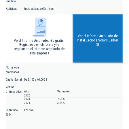
Jurídica
Actividad
Instalaciones eléctricas
Ver el Informe Ampliado de
Instal Lacions Solars Belben
Ve el Informe Ampliado. ¡Es gratis!
Regístrese en eInforma y le
Sl
regalamos el Informe Ampliado de
esta empresa
Número de
empleados
Capital Social
De 3.100 a 60.000 €
Ventas
Año
Variación
últimos años
2022
2023
7,58 %
2024
3,45 %
Resultado
Positivo
2024