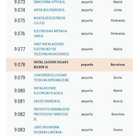
9.073
EMAC FIBRA OPTICA SL.
pequeña
Madrid
9.074
ARTEK MULTISERVEIS SL.
pequeña
Lérida
MONTAJES ELECTRICOS
9.075
pequeña
Pontevedra
LOLO SL
ELECTRICIDAD ARTEAGA
9.076
pequeña
Pontevedra
GRES SL
INSET INSTALACIONES
9.077
ELECTRICAS Y DE
pequeña
Madrid
TELECOMUNICACIONES SL
INSTAL LACIONS SOLARS
9.078
pequeña
Barcelona
BELBEN SL
COAGENER SOLUCIONES
9.079
pequeña
Sevilla
TECNICAS INTEGRALES SRL
INSTALACIONES
9.080
pequeña
Madrid
ELECTRICAS PLAZA SL.
9.081
DALYEC ENERGIA SL.
pequeña
Murcia
PROYECTOS GENERALES DE
9.082
PROTECCION Y SERVICIOS
pequeña
Barcelona
SL.
JEMTI ENGINYERIA
9.083
pequeña
Gerona
SOCIEDAD LIMITADA.