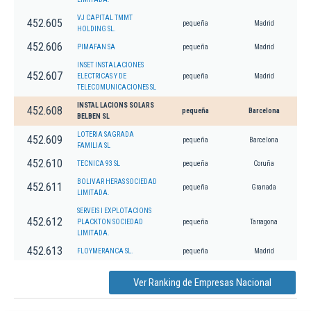
VJ CAPITAL TMMT
452.605
pequeña
Madrid
HOLDING SL.
452.606
PIMAFAN SA
pequeña
Madrid
INSET INSTALACIONES
452.607
ELECTRICAS Y DE
pequeña
Madrid
TELECOMUNICACIONES SL
INSTAL LACIONS SOLARS
452.608
pequeña
Barcelona
BELBEN SL
LOTERIA SAGRADA
452.609
pequeña
Barcelona
FAMILIA SL
452.610
TECNICA 93 SL
pequeña
Coruña
BOLIVAR HERAS SOCIEDAD
452.611
pequeña
Granada
LIMITADA.
SERVEIS I EXPLOTACIONS
452.612
PLACKTON SOCIEDAD
pequeña
Tarragona
LIMITADA.
452.613
FLOYMERANCA SL.
pequeña
Madrid
Ver Ranking de Empresas Nacional