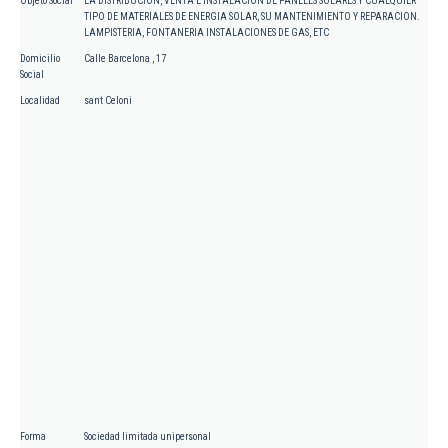
Objeto Social
LA DISTRIBUCION, VENTA E INSTALACION DE PANELES SOLARES Y CUALQUIER
TIPO DE MATERIALES DE ENERGIA SOLAR, SU MANTENIMIENTO Y REPARACION.
LAMPISTERIA, FONTANERIA INSTALACIONES DE GAS, ETC
Domicilio
Calle Barcelona , 17
Social
Localidad
sant Celoni
Forma
Sociedad limitada unipersonal