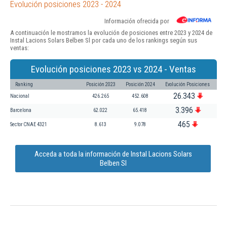
Evolución posiciones 2023 - 2024
Información ofrecida por
A continuación le mostramos la evolución de posiciones entre 2023 y 2024 de
Instal Lacions Solars Belben Sl por cada uno de los rankings según sus
ventas:
Evolución posiciones 2023 vs 2024 - Ventas
Ranking
Posición 2023
Posición 2024
Evolución Posiciones
26.343
Nacional
426.265
452.608
3.396
Barcelona
62.022
65.418
465
Sector CNAE 4321
8.613
9.078
Acceda a toda la información de Instal Lacions Solars
Belben Sl