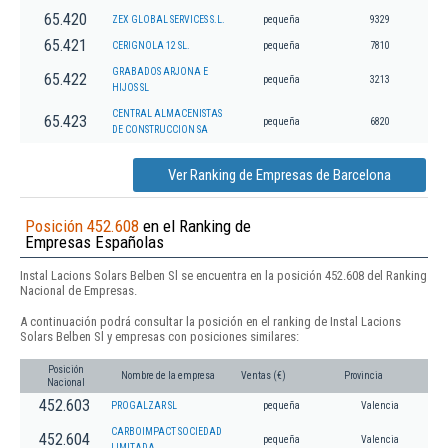
65.420
ZEX GLOBAL SERVICES S.L.
pequeña
9329
65.421
CERIGNOLA 12 SL.
pequeña
7810
GRABADOS ARJONA E
65.422
pequeña
3213
HIJOS SL
CENTRAL ALMACENISTAS
65.423
pequeña
6820
DE CONSTRUCCION SA
Ver Ranking de Empresas de Barcelona
Posición 452.608
en el Ranking de
Empresas Españolas
Instal Lacions Solars Belben Sl se encuentra en la posición 452.608 del Ranking
Nacional de Empresas.
A continuación podrá consultar la posición en el ranking de Instal Lacions
Solars Belben Sl y empresas con posiciones similares:
Posición
Nombre de la empresa
Ventas (€)
Provincia
Nacional
452.603
PROGALZAR SL
pequeña
Valencia
CARBOIMPACT SOCIEDAD
452.604
pequeña
Valencia
LIMITADA.