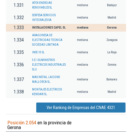
ATEX-ENERGIAS
1.331
mediana
Badajoz
RENOVABLES SL
SERFESA SERVICIOS
1.332
mediana
Madrid
INTEGRALES SA
1.333
INSTALACIONES CAPEL SL
mediana
Gerona
ARAGONESA DE
1.334
ELECTRICIDAD TECNICA
mediana
Zaragoza
SOCIEDAD LIMITADA.
1.335
INSE 10 SL
mediana
La Rioja
S.E.I SUMINISTROS
1.336
ELECTRICOS INDUSTRIALES
mediana
Gerona
SLU
MAS INSTAL.LACIONS
1.337
mediana
Baleares
MALLORCA SL.
MONTAJES ELECTRICOS
1.338
mediana
Madrid
KENDARI SL.
Ver Ranking de Empresas del CNAE 4321
Posición 2.054
en la provincia de
Gerona