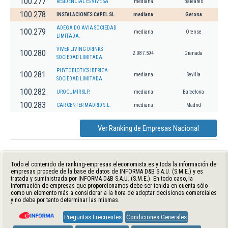
100.277
RESIDENCIAL ES VIVE SA
mediana
Baleares
100.278
INSTALACIONES CAPEL SL
mediana
Gerona
ADEGA DO AVIA SOCIEDAD
100.279
mediana
Orense
LIMITADA.
VIVER LIVING DRINKS
100.280
2.087.594
Granada
SOCIEDAD LIMITADA.
PHYTOBIOTICS IBERICA
100.281
mediana
Sevilla
SOCIEDAD LIMITADA.
100.282
UROCUMIR SLP.
mediana
Barcelona
100.283
CAR CENTER MADRID S.L.
mediana
Madrid
Ver Ranking de Empresas Nacional
Todo el contenido de ranking-empresas.eleconomista.es y toda la información de
empresas procede de la base de datos de INFORMA D&B S.A.U. (S.M.E.) y es
tratada y suministrada por INFORMA D&B S.A.U. (S.M.E.). En todo caso, la
información de empresas que proporcionamos debe ser tenida en cuenta sólo
como un elemento más a considerar a la hora de adoptar decisiones comerciales
y no debe por tanto determinar las mismas.
Preguntas Frecuentes
Condiciones Generales