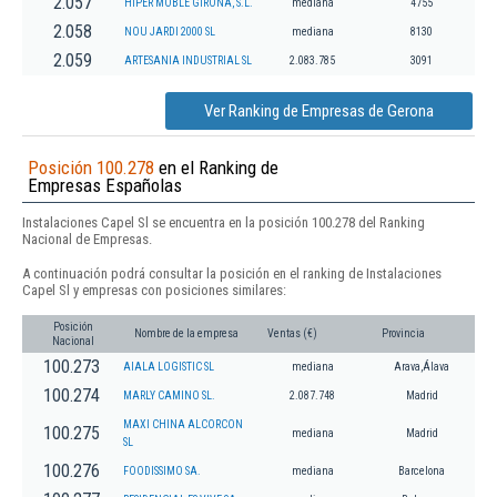
2.057
HIPER MOBLE GIRONA, S.L.
mediana
4755
2.058
NOU JARDI 2000 SL
mediana
8130
2.059
ARTESANIA INDUSTRIAL SL
2.083.785
3091
Ver Ranking de Empresas de Gerona
Posición 100.278
en el Ranking de
Empresas Españolas
Instalaciones Capel Sl se encuentra en la posición 100.278 del Ranking
Nacional de Empresas.
A continuación podrá consultar la posición en el ranking de Instalaciones
Capel Sl y empresas con posiciones similares:
Posición
Nombre de la empresa
Ventas (€)
Provincia
Nacional
100.273
AIALA LOGISTIC SL
mediana
Arava,Álava
100.274
MARLY CAMINO SL.
2.087.748
Madrid
MAXI CHINA ALCORCON
100.275
mediana
Madrid
SL
100.276
FOODISSIMO SA.
mediana
Barcelona