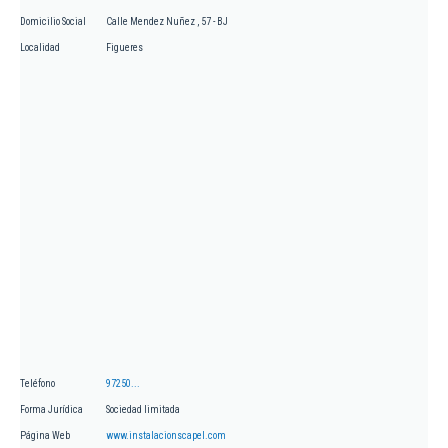
Domicilio Social
Calle Mendez Nuñez , 57 - BJ
Localidad
Figueres
Teléfono
97250...
Forma Jurídica
Sociedad limitada
Página Web
www.instalacionscapel.com