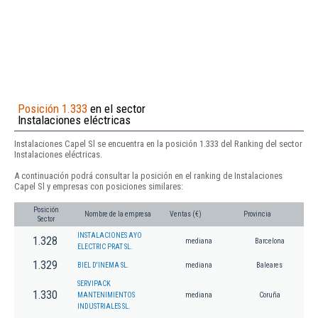
Posición 1.333
en el sector
Instalaciones eléctricas
Instalaciones Capel Sl se encuentra en la posición 1.333 del Ranking del sector
Instalaciones eléctricas.
A continuación podrá consultar la posición en el ranking de Instalaciones
Capel Sl y empresas con posiciones similares:
Posición
Nombre de la empresa
Ventas (€)
Provincia
Sector
INSTALACIONES AYO
1.328
mediana
Barcelona
ELECTRIC PRAT SL.
1.329
BIEL D'INEMA SL.
mediana
Baleares
SERVIPACK
1.330
MANTENIMIENTOS
mediana
Coruña
INDUSTRIALES SL.