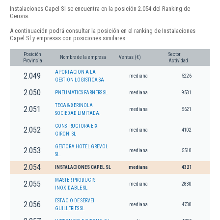
Instalaciones Capel Sl se encuentra en la posición 2.054 del Ranking de
Gerona.
A continuación podrá consultar la posición en el ranking de Instalaciones
Capel Sl y empresas con posiciones similares:
Posición
Sector
Nombre de la empresa
Ventas (€)
Provincia
Actividad
APORTACION A LA
2.049
mediana
5226
GESTION LOGISTICA SA
2.050
PNEUMATICS FARNERS SL
mediana
9531
TECA & XERINOLA
2.051
mediana
5621
SOCIEDAD LIMITADA.
CONSTRUCTORA EIX
2.052
mediana
4102
GIRONI SL
GESTORA HOTEL GREVOL
2.053
mediana
5510
SL.
2.054
INSTALACIONES CAPEL SL
mediana
4321
MASTER PRODUCTS
2.055
mediana
2830
INOXIDABLE SL
ESTACIO DE SERVEI
2.056
mediana
4730
GUILLERIES SL