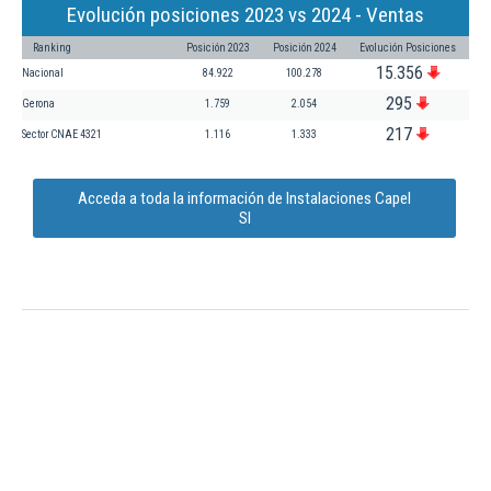
Evolución posiciones 2023 vs 2024 - Ventas
Ranking
Posición 2023
Posición 2024
Evolución Posiciones
15.356
Nacional
84.922
100.278
295
Gerona
1.759
2.054
217
Sector CNAE 4321
1.116
1.333
Acceda a toda la información de Instalaciones Capel
Sl