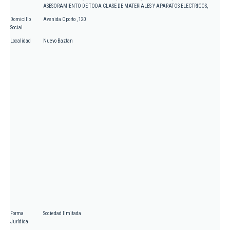
ASESORAMIENTO DE TODA CLASE DE MATERIALES Y APARATOS ELECTRICOS,
Domicilio
Avenida Oporto , 120
Social
Localidad
Nuevo Baztan
Forma
Sociedad limitada
Jurídica