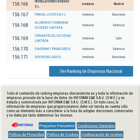
INSTALACIONES DORADO
156.166
mediana
Madrid
S.L.
156.167
PRADAL LOGISTICA S.L.
mediana
Barcelona
ALUMINIOS Y VERANDAS
156.168
mediana
Valencia
SOCIEDAD LIMITADA.
CERVANTES DELI SOCIEDAD
156.169
mediana
León
LIMITADA.
156.170
DIADEMAS Y PASADORES SL
mediana
Valencia
156.171
ENVIROENG 2000 SL.
mediana
Barcelona
Ver Ranking de Empresas Nacional
Todo el contenido de ranking-empresas.eleconomista.es y toda la información de
empresas procede de la base de datos de INFORMA D&B S.A.U. (S.M.E.) y es
tratada y suministrada por INFORMA D&B S.A.U. (S.M.E.). En todo caso, la
información de empresas que proporcionamos debe ser tenida en cuenta sólo
como un elemento más a considerar a la hora de adoptar decisiones comerciales
y no debe por tanto determinar las mismas.
Preguntas Frecuentes
Condiciones Generales
Política de Privacidad
Política de Cookies
Configuración de cookies