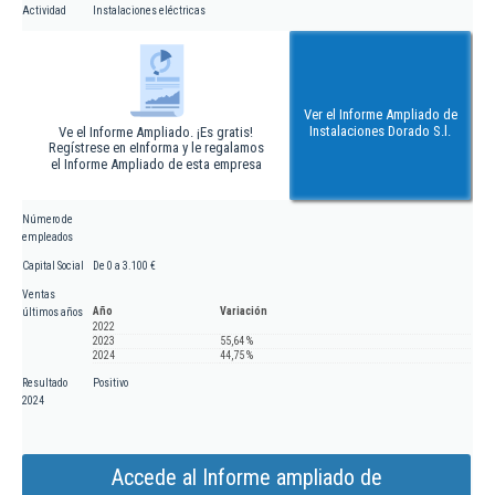
Actividad
Instalaciones eléctricas
Ver el Informe Ampliado de
Instalaciones Dorado S.l.
Ve el Informe Ampliado. ¡Es gratis!
Regístrese en eInforma y le regalamos
el Informe Ampliado de esta empresa
Número de
empleados
Capital Social
De 0 a 3.100 €
Ventas
Año
Variación
últimos años
2022
2023
55,64 %
2024
44,75 %
Resultado
Positivo
2024
Accede al Informe ampliado de