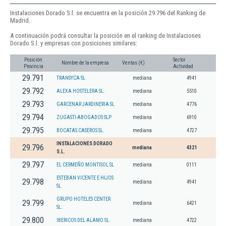
Instalaciones Dorado S.l. se encuentra en la posición 29.796 del Ranking de
Madrid.
A continuación podrá consultar la posición en el ranking de Instalaciones
Dorado S.l. y empresas con posiciones similares:
Posición
Sector
Nombre de la empresa
Ventas (€)
Provincia
Actividad
29.791
TRANSYCA SL
mediana
4941
29.792
ALEXA HOSTELERA SL.
mediana
5510
29.793
GARCENAR JARDINERIA SL
mediana
4776
29.794
ZUGASTI-ABOGADOS SLP
mediana
6910
29.795
BOCATAS CASEROS SL.
mediana
4727
INSTALACIONES DORADO
29.796
mediana
4321
S.L.
29.797
EL CERMEÑO MONTISOL SL
mediana
0111
ESTEBAN VICENTE E HIJOS
29.798
mediana
4941
SL
GRUPO HOTELES CENTER
29.799
mediana
6421
SL.
29.800
IBERICOS DEL ALAMO SL.
mediana
4722