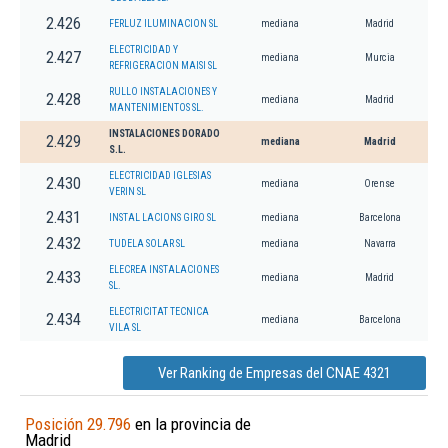
2.426
FERLUZ ILUMINACION SL
mediana
Madrid
ELECTRICIDAD Y
2.427
mediana
Murcia
REFRIGERACION MAISI SL
RULLO INSTALACIONES Y
2.428
mediana
Madrid
MANTENIMIENTOS SL.
INSTALACIONES DORADO
2.429
mediana
Madrid
S.L.
ELECTRICIDAD IGLESIAS
2.430
mediana
Orense
VERIN SL
2.431
INSTAL LACIONS GIRO SL
mediana
Barcelona
2.432
TUDELA SOLAR SL
mediana
Navarra
ELECREA INSTALACIONES
2.433
mediana
Madrid
SL.
ELECTRICITAT TECNICA
2.434
mediana
Barcelona
VILA SL
Ver Ranking de Empresas del CNAE 4321
Posición 29.796
en la provincia de
Madrid