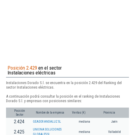
Posición 2.429
en el sector
Instalaciones eléctricas
Instalaciones Dorado S.l. se encuentra en la posición 2.429 del Ranking del
sector Instalaciones eléctricas.
A continuación podrá consultar la posición en el ranking de Instalaciones
Dorado S.l. y empresas con posiciones similares:
Posición
Nombre de la empresa
Ventas (€)
Provincia
Sector
2.424
GEADER ANDALUZ SL
mediana
Jaén
UNIONA SOLUCIONES
2.425
mediana
Valladolid
GLOBALES SL.