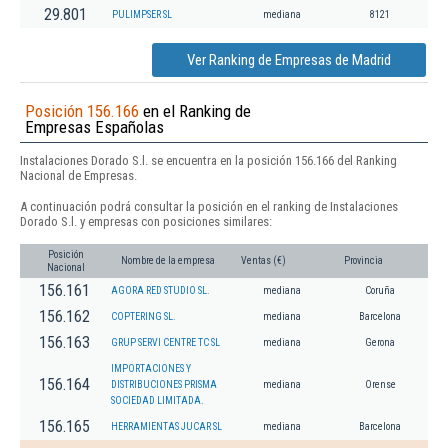
29.801
PULIMPSER SL
mediana
8121
Ver Ranking de Empresas de Madrid
Posición 156.166
en el Ranking de
Empresas Españolas
Instalaciones Dorado S.l. se encuentra en la posición 156.166 del Ranking
Nacional de Empresas.
A continuación podrá consultar la posición en el ranking de Instalaciones
Dorado S.l. y empresas con posiciones similares:
Posición
Nombre de la empresa
Ventas (€)
Provincia
Nacional
156.161
AGORA RED STUDIO SL.
mediana
Coruña
156.162
COPTERING SL.
mediana
Barcelona
156.163
GRUP SERVI CENTRE TC SL
mediana
Gerona
IMPORTACIONES Y
156.164
DISTRIBUCIONES PRISMA
mediana
Orense
SOCIEDAD LIMITADA.
156.165
HERRAMIENTAS JUCAR SL
mediana
Barcelona