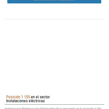
Posición 1.155
en el sector
Instalaciones eléctricas
Instalaciones Electricas Israel Fernandez Sl se encuentra en la posición 1.155