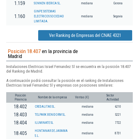
1.159
SONNEN IBERICA SL.
mediana
Gerona
GINPE SISTEMAS
1.160
ELECTRICOS SOCIEDAD
mediana
Segovia
LIMITADA.
Ver Ranking de Empresas del CNAE 4321
Posición 18.407
en la provincia de
Madrid
Instalaciones Electricas Israel Fernandez Sl se encuentra en la posición 18.407
del Ranking de Madrid.
A continuación podrá consultar la posición en el ranking de Instalaciones
Electricas Israel Fernandez Sl y empresas con posiciones similares:
Posición
Sector
Nombre de la empresa
Ventas (€)
Provincia
Actividad
18.402
CREDALITAS SL.
mediana
6210
18.403
TELPARK BENIDORM SL.
mediana
5221
18.404
ILUMINATE SL
mediana
7722
HONTANAR DE JARAMA
18.405
mediana
8731
S.L.