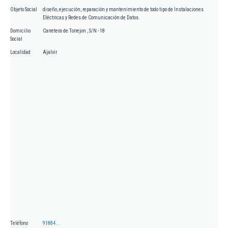
Objeto Social
diseño, ejecución, reparación y mantenimiento de todo tipo de Instalaciones
Eléctricas y Redes de Comunicación de Datos.
Domicilio
Carretera de Torrejon , S/N - 18
Social
Localidad
Ajalvir
Teléfono
91884...