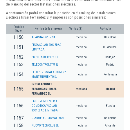
del Ranking del sector Instalaciones eléctricas.
A continuación podrá consultar la posición en el ranking de Instalaciones
Electricas Israel Fernandez Sl y empresas con posiciones similares:
Posición
Nombre de la empresa
Ventas (€)
Provincia
Sector
1.150
ALARMAS SPITZ SA
mediana
Barcelona
FESSA SOLAR, SOCIEDAD
1.151
mediana
Ciudad Real
LIMITADA.
1.152
EMERITA DE REDES S.L.
mediana
Badajoz
1.153
TELECONTROL STM SL
mediana
Madrid
ELECPOR INSTALACIONES Y
1.154
mediana
Pontevedra
MANTENIMIENTO SL
INSTALACIONES
1.155
ELECTRICAS ISRAEL
mediana
Madrid
FERNANDEZ SL
EKIDOM INGENIERIA
1.156
DOMOTICA Y SOLAR
mediana
Bizkaia
SOCIEDAD LIMITADA.
1.157
DIABOELECTRIC VALLES SL
mediana
Barcelona
1.158
NUEVO TECNOLUZ SL
mediana
Alicante