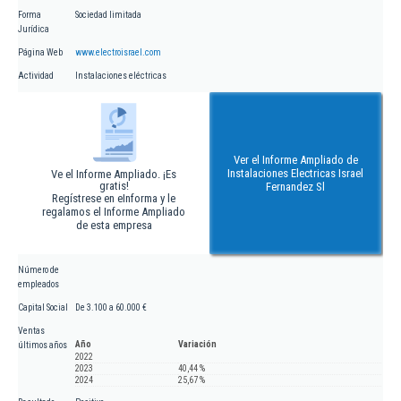
Forma
Sociedad limitada
Jurídica
Página Web
www.electroisrael.com
Actividad
Instalaciones eléctricas
Ver el Informe Ampliado de
Instalaciones Electricas Israel
Ve el Informe Ampliado. ¡Es
gratis!
Fernandez Sl
Regístrese en eInforma y le
regalamos el Informe Ampliado
de esta empresa
Número de
empleados
Capital Social
De 3.100 a 60.000 €
Ventas
Año
Variación
últimos años
2022
2023
40,44 %
2024
25,67 %