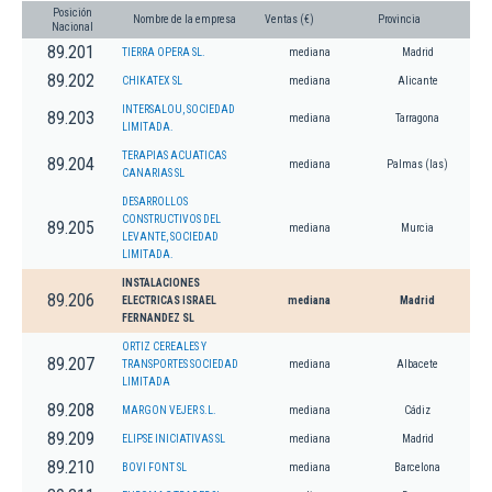
Posición
Nombre de la empresa
Ventas (€)
Provincia
Nacional
89.201
TIERRA OPERA SL.
mediana
Madrid
89.202
CHIKATEX SL
mediana
Alicante
INTERSALOU, SOCIEDAD
89.203
mediana
Tarragona
LIMITADA.
TERAPIAS ACUATICAS
89.204
mediana
Palmas (las)
CANARIAS SL
DESARROLLOS
CONSTRUCTIVOS DEL
89.205
mediana
Murcia
LEVANTE, SOCIEDAD
LIMITADA.
INSTALACIONES
89.206
ELECTRICAS ISRAEL
mediana
Madrid
FERNANDEZ SL
ORTIZ CEREALES Y
89.207
TRANSPORTES SOCIEDAD
mediana
Albacete
LIMITADA
89.208
MARGON VEJER S.L.
mediana
Cádiz
89.209
ELIPSE INICIATIVAS SL
mediana
Madrid
89.210
BOVI FONT SL
mediana
Barcelona