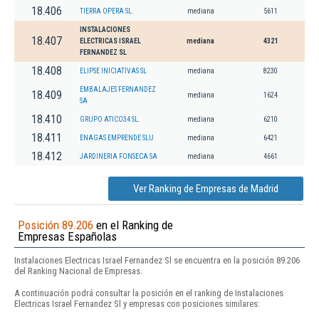
18.406
TIERRA OPERA SL.
mediana
5611
INSTALACIONES
18.407
ELECTRICAS ISRAEL
mediana
4321
FERNANDEZ SL
18.408
ELIPSE INICIATIVAS SL
mediana
8230
EMBALAJES FERNANDEZ
18.409
mediana
1624
SA
18.410
GRUPO ATICO34 SL.
mediana
6210
18.411
ENAGAS EMPRENDE SLU
mediana
6421
18.412
JARDINERIA FONSECA SA
mediana
4661
Ver Ranking de Empresas de Madrid
Posición 89.206
en el Ranking de
Empresas Españolas
Instalaciones Electricas Israel Fernandez Sl se encuentra en la posición 89.206
del Ranking Nacional de Empresas.
A continuación podrá consultar la posición en el ranking de Instalaciones
Electricas Israel Fernandez Sl y empresas con posiciones similares: