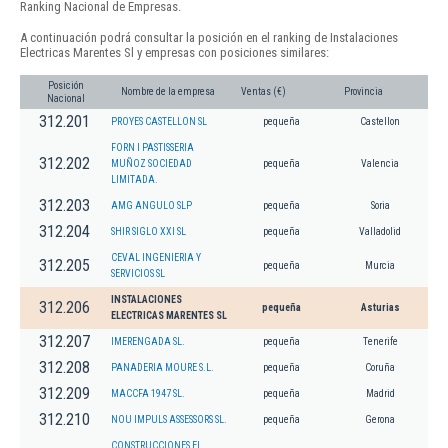
Ranking Nacional de Empresas.
A continuación podrá consultar la posición en el ranking de Instalaciones
Electricas Marentes Sl y empresas con posiciones similares:
Posición
Nombre de la empresa
Ventas (€)
Provincia
Nacional
312.201
PROYES CASTELLON SL
pequeña
Castellon
FORN I PASTISSERIA
312.202
MUÑOZ SOCIEDAD
pequeña
Valencia
LIMITADA.
312.203
AMG ANGULO SLP
pequeña
Soria
312.204
SHIR SIGLO XXI SL
pequeña
Valladolid
CEVAL INGENIERIA Y
312.205
pequeña
Murcia
SERVICIOS SL
INSTALACIONES
312.206
pequeña
Asturias
ELECTRICAS MARENTES SL
312.207
IMERENGADA SL.
pequeña
Tenerife
312.208
PANADERIA MOURE S.L.
pequeña
Coruña
312.209
MACCFA 1947 SL.
pequeña
Madrid
312.210
NOU IMPULS ASSESSORS SL.
pequeña
Gerona
CONSTRUCCIONES EL