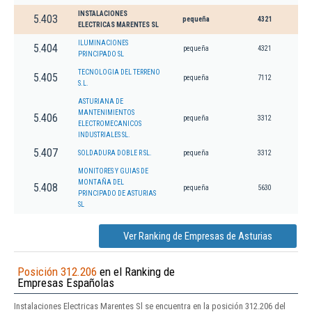
INSTALACIONES
5.403
pequeña
4321
ELECTRICAS MARENTES SL
ILUMINACIONES
5.404
pequeña
4321
PRINCIPADO SL
TECNOLOGIA DEL TERRENO
5.405
pequeña
7112
S.L.
ASTURIANA DE
MANTENIMIENTOS
5.406
pequeña
3312
ELECTROMECANICOS
INDUSTRIALES SL.
5.407
SOLDADURA DOBLE R SL.
pequeña
3312
MONITORES Y GUIAS DE
MONTAÑA DEL
5.408
pequeña
5630
PRINCIPADO DE ASTURIAS
SL
Ver Ranking de Empresas de Asturias
Posición 312.206
en el Ranking de
Empresas Españolas
Instalaciones Electricas Marentes Sl se encuentra en la posición 312.206 del