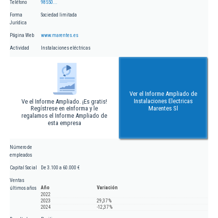
Teléfono
98550...
Forma
Sociedad limitada
Jurídica
Página Web
www.marentes.es
Actividad
Instalaciones eléctricas
Ver el Informe Ampliado de
Instalaciones Electricas
Ve el Informe Ampliado. ¡Es gratis!
Regístrese en eInforma y le
Marentes Sl
regalamos el Informe Ampliado de
esta empresa
Número de
empleados
Capital Social
De 3.100 a 60.000 €
Ventas
Año
Variación
últimos años
2022
2023
29,37 %
2024
-12,37 %