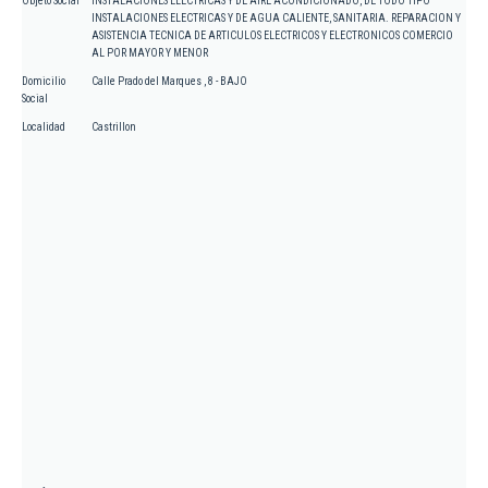
Objeto Social
INSTALACIONES ELECTRICAS Y DE AIRE ACONDICIONADO, DE TODO TIPO
INSTALACIONES ELECTRICAS Y DE AGUA CALIENTE, SANITARIA. REPARACION Y
ASISTENCIA TECNICA DE ARTICULOS ELECTRICOS Y ELECTRONICOS COMERCIO
AL POR MAYOR Y MENOR
Domicilio
Calle Prado del Marques , 8 - BAJO
Social
Localidad
Castrillon