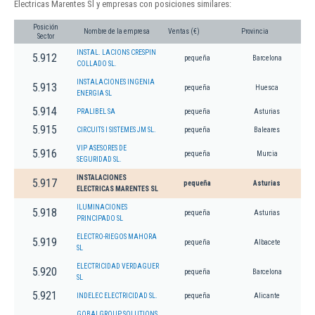
Electricas Marentes Sl y empresas con posiciones similares:
Posición
Nombre de la empresa
Ventas (€)
Provincia
Sector
INSTAL. LACIONS CRESPIN
5.912
pequeña
Barcelona
COLLADO SL.
INSTALACIONES INGENIA
5.913
pequeña
Huesca
ENERGIA SL
5.914
PRALIBEL SA
pequeña
Asturias
5.915
CIRCUITS I SISTEMES JM SL.
pequeña
Baleares
VIP ASESORES DE
5.916
pequeña
Murcia
SEGURIDAD SL.
INSTALACIONES
5.917
pequeña
Asturias
ELECTRICAS MARENTES SL
ILUMINACIONES
5.918
pequeña
Asturias
PRINCIPADO SL
ELECTRO-RIEGOS MAHORA
5.919
pequeña
Albacete
SL
ELECTRICIDAD VERDAGUER
5.920
pequeña
Barcelona
SL
5.921
INDELEC ELECTRICIDAD SL.
pequeña
Alicante
GOBAI GROUP SOLUTIONS