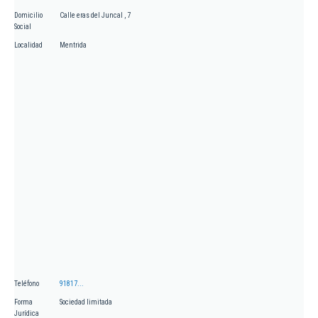
Domicilio
Calle eras del Juncal , 7
Social
Localidad
Mentrida
Teléfono
91817...
Forma
Sociedad limitada
Jurídica