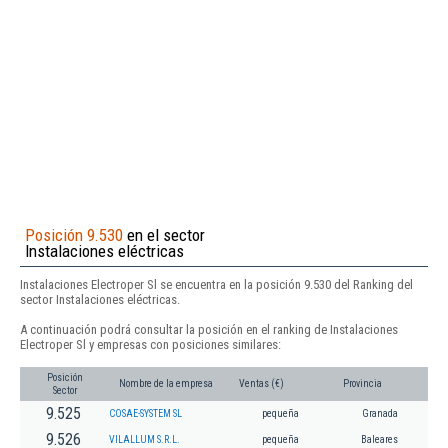
Posición 9.530
en el sector
Instalaciones eléctricas
Instalaciones Electroper Sl se encuentra en la posición 9.530 del Ranking del
sector Instalaciones eléctricas.
A continuación podrá consultar la posición en el ranking de Instalaciones
Electroper Sl y empresas con posiciones similares:
Posición
Nombre de la empresa
Ventas (€)
Provincia
Sector
9.525
COSAE-SYSTEM SL
pequeña
Granada
9.526
VILALLUM S.R.L.
pequeña
Baleares