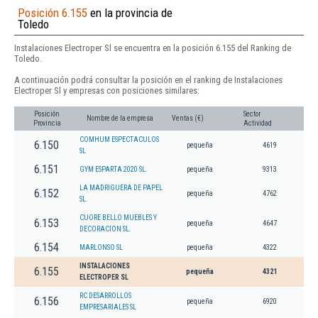
Posición 6.155
en la provincia de
Toledo
Instalaciones Electroper Sl se encuentra en la posición 6.155 del Ranking de
Toledo.
A continuación podrá consultar la posición en el ranking de Instalaciones
Electroper Sl y empresas con posiciones similares:
Posición
Sector
Nombre de la empresa
Ventas (€)
Provincia
Actividad
COMHUM ESPECTACULOS
6.150
pequeña
4619
SL
6.151
GYM ESPARTA 2020 SL.
pequeña
9313
LA MADRIGUERA DE PAPEL
6.152
pequeña
4762
SL.
CUORE BELLO MUEBLES Y
6.153
pequeña
4647
DECORACION SL.
6.154
MARLONSO SL
pequeña
4322
INSTALACIONES
6.155
pequeña
4321
ELECTROPER SL
RC DESARROLLOS
6.156
pequeña
6920
EMPRESARIALES SL