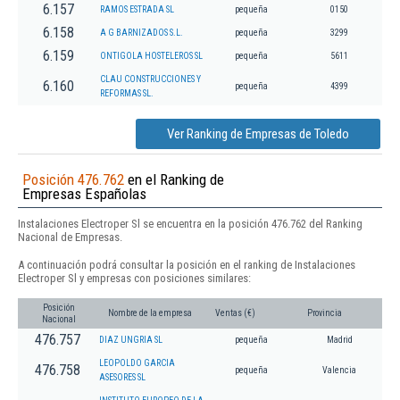
6.157
RAMOS ESTRADA SL
pequeña
0150
6.158
A G BARNIZADOS S.L.
pequeña
3299
6.159
ONTIGOLA HOSTELEROS SL
pequeña
5611
CLAU CONSTRUCCIONES Y
6.160
pequeña
4399
REFORMAS SL.
Ver Ranking de Empresas de Toledo
Posición 476.762
en el Ranking de
Empresas Españolas
Instalaciones Electroper Sl se encuentra en la posición 476.762 del Ranking
Nacional de Empresas.
A continuación podrá consultar la posición en el ranking de Instalaciones
Electroper Sl y empresas con posiciones similares:
Posición
Nombre de la empresa
Ventas (€)
Provincia
Nacional
476.757
DIAZ UNGRIA SL
pequeña
Madrid
LEOPOLDO GARCIA
476.758
pequeña
Valencia
ASESORES SL