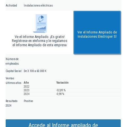
Actividad
Instalaciones eléctricas
Ver el Informe Ampliado de
Instalaciones Electroper Sl
Ve el Informe Ampliado. ¡Es gratis!
Regístrese en eInforma y le regalamos
el Informe Ampliado de esta empresa
Número de
empleados
Capital Social
De 3.100 a 60.000 €
Ventas
Año
Variación
últimos años
2022
2023
-32,89 %
2024
-0,98 %
Resultado
Positivo
2024
Accede al Informe ampliado de