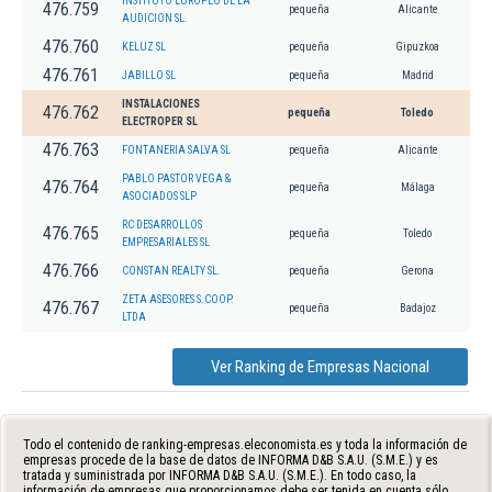
INSTITUTO EUROPEO DE LA
476.759
pequeña
Alicante
AUDICION SL.
476.760
KELUZ SL
pequeña
Gipuzkoa
476.761
JABILLO SL
pequeña
Madrid
INSTALACIONES
476.762
pequeña
Toledo
ELECTROPER SL
476.763
FONTANERIA SALVA SL
pequeña
Alicante
PABLO PASTOR VEGA &
476.764
pequeña
Málaga
ASOCIADOS SLP
RC DESARROLLOS
476.765
pequeña
Toledo
EMPRESARIALES SL
476.766
CONSTAN REALTY SL.
pequeña
Gerona
ZETA ASESORES S.COOP.
476.767
pequeña
Badajoz
LTDA
Ver Ranking de Empresas Nacional
Todo el contenido de ranking-empresas.eleconomista.es y toda la información de
empresas procede de la base de datos de INFORMA D&B S.A.U. (S.M.E.) y es
tratada y suministrada por INFORMA D&B S.A.U. (S.M.E.). En todo caso, la
información de empresas que proporcionamos debe ser tenida en cuenta sólo