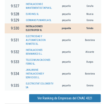
INSTALACIONS E
9.527
pequeña
Coruña
MANTEMENTOS TAPIA SL.
9.528
EUROINEL SL
pequeña
Murcia
9.529
GERMANS PUMAROLA SL
pequeña
Gerona
INSTALACIONES
9.530
pequeña
Toledo
ELECTROPER SL
ELECTRICIDAD Y
9.531
AUTOMATIZACION
pequeña
Barcelona
ROMETEC SL.
INSTALACIONES
9.532
pequeña
Alicante
BENIMARCO S.L.
TELECOMUNICACIONES
9.533
pequeña
Burgos
FERRO SL.
JANJANINE
9.534
INSTALACIONES Y
pequeña
Barcelona
SERVICIOS S.L.
ELECTRICITAT COLOMER TV
9.535
pequeña
Gerona
SA
Ver Ranking de Empresas del CNAE 4321