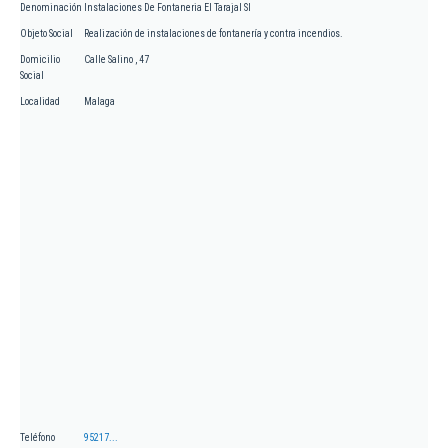
Denominación
Instalaciones De Fontaneria El Tarajal Sl
Objeto Social
Realización de instalaciones de fontanería y contra incendios.
Domicilio
Calle Salino , 47
Social
Localidad
Malaga
Teléfono
95217...