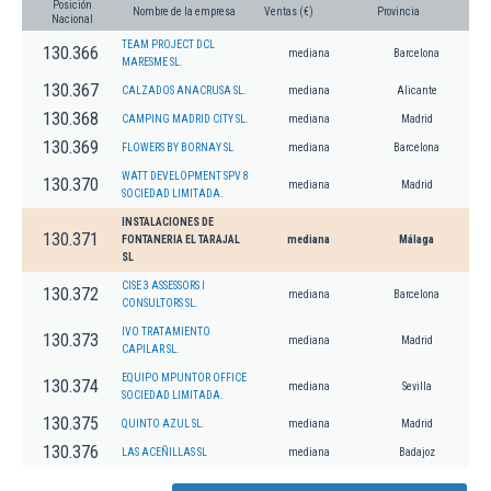
Posición
Nombre de la empresa
Ventas (€)
Provincia
Nacional
TEAM PROJECT DCL
130.366
mediana
Barcelona
MARESME SL.
130.367
CALZADOS ANACRUSA SL.
mediana
Alicante
130.368
CAMPING MADRID CITY SL.
mediana
Madrid
130.369
FLOWERS BY BORNAY SL
mediana
Barcelona
WATT DEVELOPMENT SPV 8
130.370
mediana
Madrid
SOCIEDAD LIMITADA.
INSTALACIONES DE
130.371
FONTANERIA EL TARAJAL
mediana
Málaga
SL
CISE 3 ASSESSORS I
130.372
mediana
Barcelona
CONSULTORS SL.
IVO TRATAMIENTO
130.373
mediana
Madrid
CAPILAR SL.
EQUIPO MPUNTOR OFFICE
130.374
mediana
Sevilla
SOCIEDAD LIMITADA.
130.375
QUINTO AZUL SL.
mediana
Madrid
130.376
LAS ACEÑILLAS SL
mediana
Badajoz