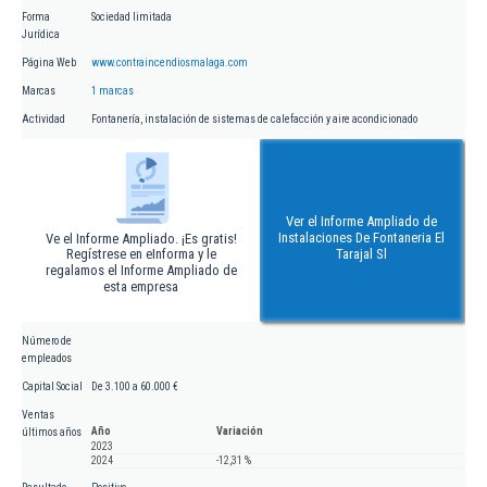
Forma
Sociedad limitada
Jurídica
Página Web
www.contraincendiosmalaga.com
Marcas
1 marcas
Actividad
Fontanería, instalación de sistemas de calefacción y aire acondicionado
Ver el Informe Ampliado de
Instalaciones De Fontaneria El
Ve el Informe Ampliado. ¡Es gratis!
Regístrese en eInforma y le
Tarajal Sl
regalamos el Informe Ampliado de
esta empresa
Número de
empleados
Capital Social
De 3.100 a 60.000 €
Ventas
Año
Variación
últimos años
2023
2024
-12,31 %