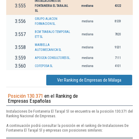
INSTALACIONES DE
3.555
FONTANERIA EL TARAJAL
mediana
4322
SL
GRUPO ALACON
3.556
mediana
8559
FORMACION SL.
BCM TRABAJO TEMPORAL
3.557
mediana
7820
ETT SL
MARBELLA
3.558
mediana
9531
AUTOMECANICA SL
3.559
APOGEA CONSULTORES SL.
mediana
7111
3.560
COFEPOSA SL
mediana
4101
Ver Ranking de Empresas de Málaga
Posición 130.371
en el Ranking de
Empresas Españolas
Instalaciones De Fontaneria El Tarajal Sl se encuentra en la posición 130.371 del
Ranking Nacional de Empresas.
A continuación podrá consultar la posición en el ranking de Instalaciones De
Fontaneria El Tarajal Sl y empresas con posiciones similares: