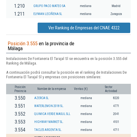
1.210
GRUPO PACO MATEO SA
mediana
Madrid
1.211
ELYMAN LECIÑENA SL
mediana
Zaragoza
Ver Ranking de Empresas del CNAE 4322
Posición 3.555
en la provincia de
Málaga
Instalaciones De Fontaneria El Tarajal Sl se encuentra en la posición 3.555 del
Ranking de Málaga.
A continuación podrá consultar la posición en el ranking de Instalaciones De
Fontaneria El Tarajal Sl y empresas con posiciones similares:
Posición
Sector
Nombre de la empresa
Ventas (€)
Provincia
Actividad
3.550
AZERCA SL
mediana
8220
3.551
WATERLEMON 2018 SL.
mediana
4771
3.552
QUIMICA VERDE MASUL SLL
mediana
2041
3.553
HIGHWAY MARKET SL.
mediana
4101
3.554
TACLES ARGENTA SL.
mediana
4711