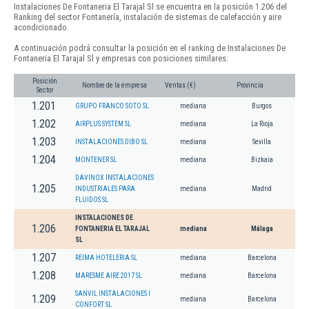
Instalaciones De Fontaneria El Tarajal Sl se encuentra en la posición 1.206 del
Ranking del sector Fontanería, instalación de sistemas de calefacción y aire
acondicionado.
A continuación podrá consultar la posición en el ranking de Instalaciones De
Fontaneria El Tarajal Sl y empresas con posiciones similares:
Posición
Nombre de la empresa
Ventas (€)
Provincia
Sector
1.201
GRUPO FRANCO SOTO SL
mediana
Burgos
1.202
AIRPLUS SYSTEM SL
mediana
La Rioja
1.203
INSTALACIONES DIBO SL
mediana
Sevilla
1.204
MONTENER SL
mediana
Bizkaia
DAVINOX INSTALACIONES
1.205
INDUSTRIALES PARA
mediana
Madrid
FLUIDOS SL
INSTALACIONES DE
1.206
FONTANERIA EL TARAJAL
mediana
Málaga
SL
1.207
REIMA HOTELERIA SL
mediana
Barcelona
1.208
MARESME AIRE 2017 SL
mediana
Barcelona
SANVIL INSTALACIONES I
1.209
mediana
Barcelona
CONFORT SL