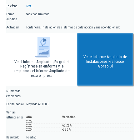
Teléfono
659.....
Forma
Sociedad limitada
Jurídica
Actividad
Fontanería, instalación de sistemas de calefacción y aire acondicionado
Ver el Informe Ampliado de
Instalaciones Francisco
Ve el Informe Ampliado. ¡Es gratis!
Regístrese en eInforma y le
Alonso Sl
regalamos el Informe Ampliado de
esta empresa
Número de
empleados
Capital Social
Mayor de 60.000 €
Ventas
Año
Variación
últimos años
2022
2023
65,72 %
2024
-3,86 %
Resultado
Positivo