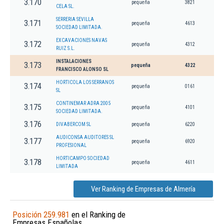
3.170
pequeña
3821
CELA SL.
SERRERIA SEVILLA
3.171
pequeña
4613
SOCIEDAD LIMITADA.
EXCAVACIONES NAVAS
3.172
pequeña
4312
RUIZ S.L.
INSTALACIONES
3.173
pequeña
4322
FRANCISCO ALONSO SL
HORTICOLA LOS SERRANOS
3.174
pequeña
0161
SL
CONTINEMAR ADRA 2005
3.175
pequeña
4101
SOCIEDAD LIMITADA.
3.176
DIVABERCOM SL
pequeña
6220
AUDICONSA AUDITORES SL
3.177
pequeña
6920
PROFESIONAL
HORTICAMPO SOCIEDAD
3.178
pequeña
4611
LIMITADA
Ver Ranking de Empresas de Almería
Posición 259.981
en el Ranking de
Empresas Españolas