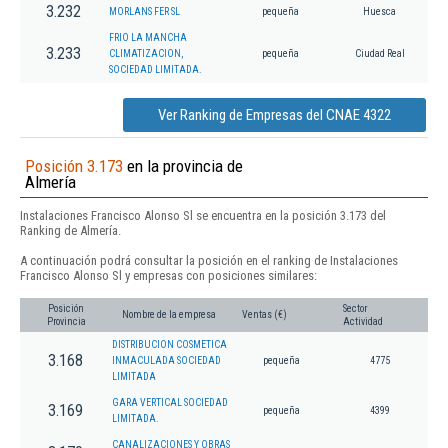
3.232
MORLANS FER SL
pequeña
Huesca
FRIO LA MANCHA
3.233
CLIMATIZACION,
pequeña
Ciudad Real
SOCIEDAD LIMITADA.
Ver Ranking de Empresas del CNAE 4322
Posición 3.173
en la provincia de
Almería
Instalaciones Francisco Alonso Sl se encuentra en la posición 3.173 del
Ranking de Almería.
A continuación podrá consultar la posición en el ranking de Instalaciones
Francisco Alonso Sl y empresas con posiciones similares:
Posición
Sector
Nombre de la empresa
Ventas (€)
Provincia
Actividad
DISTRIBUCION COSMETICA
3.168
INMACULADA SOCIEDAD
pequeña
4775
LIMITADA
GARA VERTICAL SOCIEDAD
3.169
pequeña
4399
LIMITADA.
CANALIZACIONES Y OBRAS