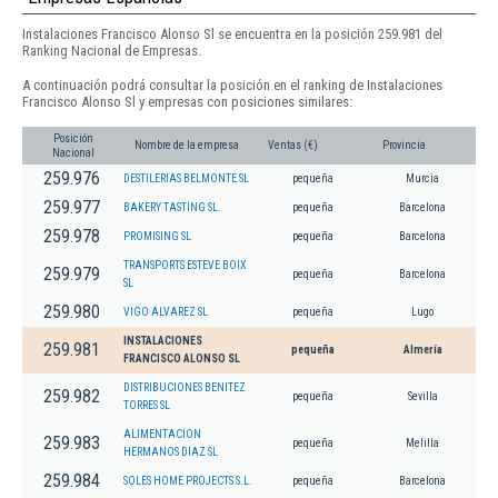
Instalaciones Francisco Alonso Sl se encuentra en la posición 259.981 del
Ranking Nacional de Empresas.
A continuación podrá consultar la posición en el ranking de Instalaciones
Francisco Alonso Sl y empresas con posiciones similares:
Posición
Nombre de la empresa
Ventas (€)
Provincia
Nacional
259.976
DESTILERIAS BELMONTE SL
pequeña
Murcia
259.977
BAKERY TASTING SL.
pequeña
Barcelona
259.978
PROMISING SL
pequeña
Barcelona
TRANSPORTS ESTEVE BOIX
259.979
pequeña
Barcelona
SL
259.980
VIGO ALVAREZ SL
pequeña
Lugo
INSTALACIONES
259.981
pequeña
Almería
FRANCISCO ALONSO SL
DISTRIBUCIONES BENITEZ
259.982
pequeña
Sevilla
TORRES SL
ALIMENTACION
259.983
pequeña
Melilla
HERMANOS DIAZ SL
259.984
SOLES HOME PROJECTS S.L.
pequeña
Barcelona