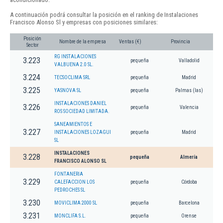
A continuación podrá consultar la posición en el ranking de Instalaciones
Francisco Alonso Sl y empresas con posiciones similares:
Posición
Nombre de la empresa
Ventas (€)
Provincia
Sector
RG INSTALACIONES
3.223
pequeña
Valladolid
VALBUENA 2.0 SL.
3.224
TECSOCLIMA SRL
pequeña
Madrid
3.225
YASNOVA SL
pequeña
Palmas (las)
INSTALACIONES DANIEL
3.226
pequeña
Valencia
ROS SOCIEDAD LIMITADA.
SANEAMIENTOS E
3.227
INSTALACIONES LOZAGUI
pequeña
Madrid
SL
INSTALACIONES
3.228
pequeña
Almería
FRANCISCO ALONSO SL
FONTANERIA
3.229
CALEFACCION LOS
pequeña
Córdoba
PEDROCHES SL
3.230
MOVICLIMA 2000 SL
pequeña
Barcelona
3.231
MONCLIFA S.L.
pequeña
Orense