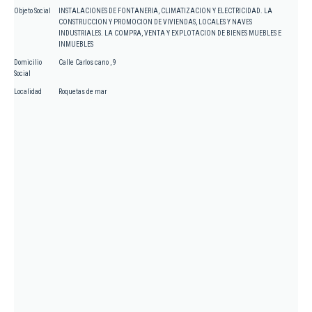
Objeto Social
INSTALACIONES DE FONTANERIA, CLIMATIZACION Y ELECTRICIDAD. LA
CONSTRUCCION Y PROMOCION DE VIVIENDAS, LOCALES Y NAVES
INDUSTRIALES. LA COMPRA, VENTA Y EXPLOTACION DE BIENES MUEBLES E
INMUEBLES
Domicilio
Calle Carlos cano , 9
Social
Localidad
Roquetas de mar