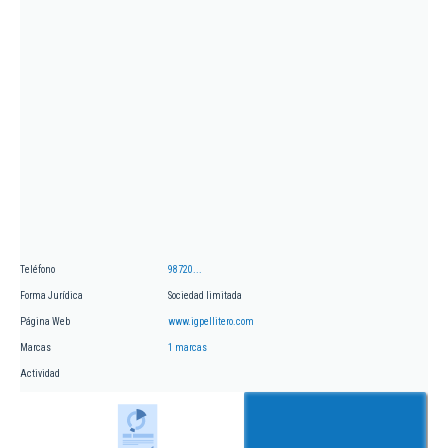
Teléfono
98720...
Forma Jurídica
Sociedad limitada
Página Web
www.igpellitero.com
Marcas
1 marcas
Actividad