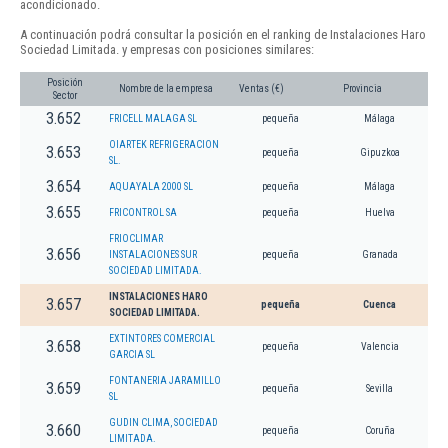
acondicionado.
A continuación podrá consultar la posición en el ranking de Instalaciones Haro
Sociedad Limitada. y empresas con posiciones similares:
Posición
Nombre de la empresa
Ventas (€)
Provincia
Sector
3.652
FRICELL MALAGA SL
pequeña
Málaga
OIARTEK REFRIGERACION
3.653
pequeña
Gipuzkoa
SL.
3.654
AQUAYALA 2000 SL
pequeña
Málaga
3.655
FRICONTROL SA
pequeña
Huelva
FRIOCLIMAR
3.656
INSTALACIONES SUR
pequeña
Granada
SOCIEDAD LIMITADA.
INSTALACIONES HARO
3.657
pequeña
Cuenca
SOCIEDAD LIMITADA.
EXTINTORES COMERCIAL
3.658
pequeña
Valencia
GARCIA SL
FONTANERIA JARAMILLO
3.659
pequeña
Sevilla
SL
GUDIN CLIMA, SOCIEDAD
3.660
pequeña
Coruña
LIMITADA.