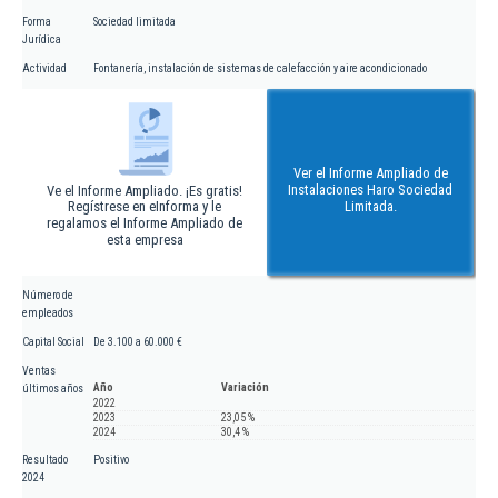
Forma
Sociedad limitada
Jurídica
Actividad
Fontanería, instalación de sistemas de calefacción y aire acondicionado
Ver el Informe Ampliado de
Instalaciones Haro Sociedad
Ve el Informe Ampliado. ¡Es gratis!
Regístrese en eInforma y le
Limitada.
regalamos el Informe Ampliado de
esta empresa
Número de
empleados
Capital Social
De 3.100 a 60.000 €
Ventas
Año
Variación
últimos años
2022
2023
23,05 %
2024
30,4 %
Resultado
Positivo
2024