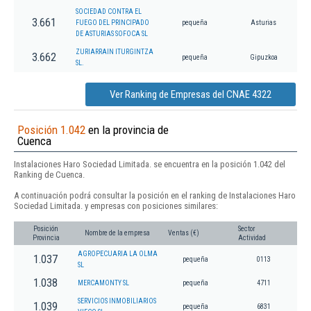
SOCIEDAD CONTRA EL
3.661
FUEGO DEL PRINCIPADO
pequeña
Asturias
DE ASTURIAS SOFOCA SL
ZURIARRAIN ITURGINTZA
3.662
pequeña
Gipuzkoa
SL.
Ver Ranking de Empresas del CNAE 4322
Posición 1.042
en la provincia de
Cuenca
Instalaciones Haro Sociedad Limitada. se encuentra en la posición 1.042 del
Ranking de Cuenca.
A continuación podrá consultar la posición en el ranking de Instalaciones Haro
Sociedad Limitada. y empresas con posiciones similares:
Posición
Sector
Nombre de la empresa
Ventas (€)
Provincia
Actividad
AGROPECUARIA LA OLMA
1.037
pequeña
0113
SL
1.038
MERCAMONTY SL
pequeña
4711
SERVICIOS INMOBILIARIOS
1.039
pequeña
6831