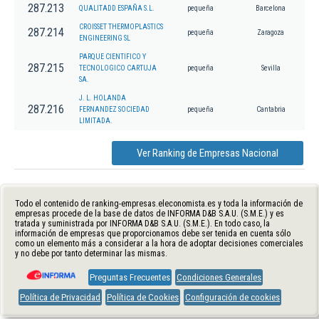
287.213
QUALITADD ESPAÑA S.L.
pequeña
Barcelona
CROISSET THERMOPLASTICS
287.214
pequeña
Zaragoza
ENGINEERING SL
PARQUE CIENTIFICO Y
287.215
TECNOLOGICO CARTUJA
pequeña
Sevilla
SA.
J. L. HOLANDA
287.216
FERNANDEZ SOCIEDAD
pequeña
Cantabria
LIMITADA.
Ver Ranking de Empresas Nacional
Todo el contenido de ranking-empresas.eleconomista.es y toda la información de
empresas procede de la base de datos de INFORMA D&B S.A.U. (S.M.E.) y es
tratada y suministrada por INFORMA D&B S.A.U. (S.M.E.). En todo caso, la
información de empresas que proporcionamos debe ser tenida en cuenta sólo
como un elemento más a considerar a la hora de adoptar decisiones comerciales
y no debe por tanto determinar las mismas.
Preguntas Frecuentes
Condiciones Generales
Política de Privacidad
Política de Cookies
Configuración de cookies