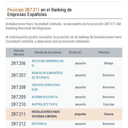
Posición 287.211
en el Ranking de
Empresas Españolas
Instalaciones Haro Sociedad Limitada. se encuentra en la posición 287.211 del
Ranking Nacional de Empresas.
A continuación podrá consultar la posición en el ranking de Instalaciones Haro
Sociedad Limitada. y empresas con posiciones similares:
Posición
Nombre de la empresa
Ventas (€)
Provincia
Nacional
AVICOLAS CAMPANILLAS
287.206
pequeña
Málaga
SL
ROSA ROJA SUMINISTROS
287.207
pequeña
Barcelona
DE OFICINA SL
CAHODA CONSULTING
287.208
pequeña
Barcelona
SLNE.
287.209
ALEXMA BULDING SL.
pequeña
Barcelona
287.210
ANTPROJECT TVIP SL
pequeña
Gipuzkoa
INSTALACIONES HARO
287.211
pequeña
Cuenca
SOCIEDAD LIMITADA.
287.212
SETPOIND SL
pequeña
Barcelona