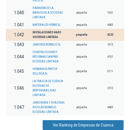
VIECO SL
HARINERA DE LA
1.040
MANCHUELA SOCIEDAD
pequeña
1061
LIMITADA.
1.041
MATERIALES HERME SL
pequeña
4683
INSTALACIONES HARO
1.042
pequeña
4322
SOCIEDAD LIMITADA.
1.043
JAMONES BERMEJO SL
pequeña
1013
CONSTRUCCIONES Y
1.044
REFORMAS CAMPME
pequeña
4101
SOCIEDAD LIMITADA.
HERMANOS PASTOR
1.045
pequeña
0111
VELLISCA SL
LA FRAGUA DE CUENCA
SOCIEDAD DE
1.046
pequeña
2512
RESPONSABILIDAD
LIMITADA.
JAMONERIA Y CHACINAS
1.047
NICOLAS BERMEJO
pequeña
4683
SOCIEDAD LIMITADA.
Ver Ranking de Empresas de Cuenca