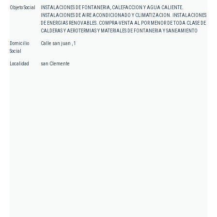
Objeto Social
INSTALACIONES DE FONTANERIA, CALEFACCION Y AGUA CALIENTE.
INSTALACIONES DE AIRE ACONDICIONADO Y CLIMATIZACION. INSTALACIONES
DE ENERGIAS RENOVABLES. COMPRA-VENTA AL POR MENOR DE TODA CLASE DE
CALDERAS Y AEROTERMIAS Y MATERIALES DE FONTANERIA Y SANEAMIENTO
Domicilio
Calle san juan , 1
Social
Localidad
san Clemente