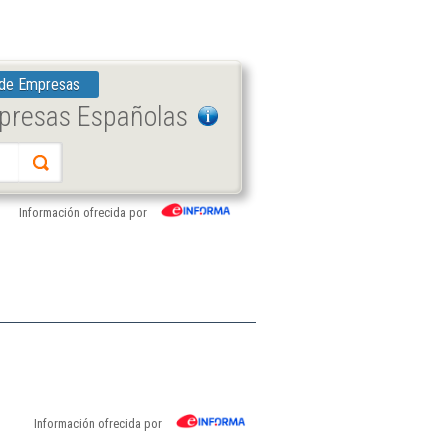
 de Empresas
mpresas Españolas
Información ofrecida por
Información ofrecida por