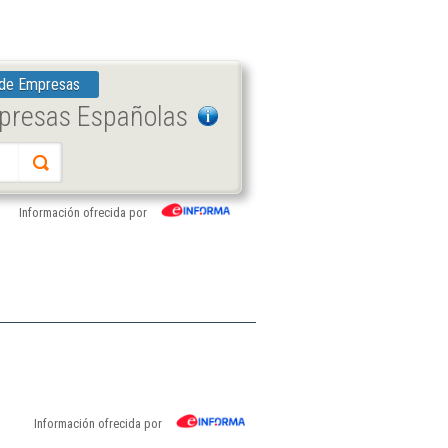
 de Empresas
mpresas Españolas
Información ofrecida por
Información ofrecida por