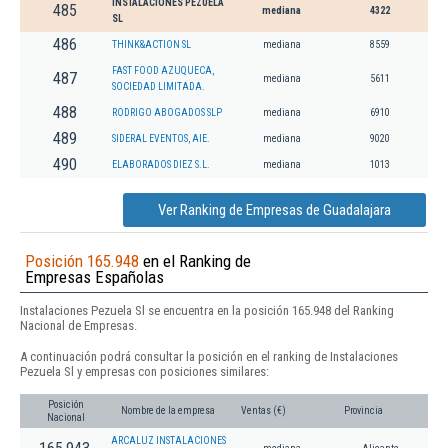
INSTALACIONES PEZUELA
485
mediana
4322
SL
486
THINK&ACTION SL
mediana
8559
FAST FOOD AZUQUECA,
487
mediana
5611
SOCIEDAD LIMITADA.
488
RODRIGO ABOGADOS SLP
mediana
6910
489
SIDERAL EVENTOS, AIE.
mediana
9020
490
ELABORADOS DIEZ S.L.
mediana
1013
Ver Ranking de Empresas de Guadalajara
Posición 165.948
en el Ranking de
Empresas Españolas
Instalaciones Pezuela Sl se encuentra en la posición 165.948 del Ranking
Nacional de Empresas.
A continuación podrá consultar la posición en el ranking de Instalaciones
Pezuela Sl y empresas con posiciones similares:
Posición
Nombre de la empresa
Ventas (€)
Provincia
Nacional
ARCALUZ INSTALACIONES