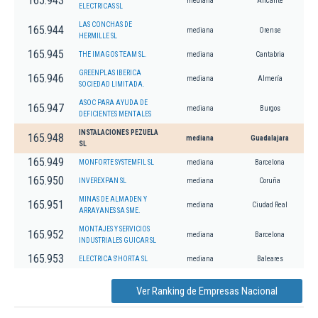
165.943
mediana
Alicante
ELECTRICAS SL
LAS CONCHAS DE
165.944
mediana
Orense
HERMILLE SL
165.945
THE IMAGOS TEAM SL.
mediana
Cantabria
GREENPLAS IBERICA
165.946
mediana
Almería
SOCIEDAD LIMITADA.
ASOC PARA AYUDA DE
165.947
mediana
Burgos
DEFICIENTES MENTALES
INSTALACIONES PEZUELA
165.948
mediana
Guadalajara
SL
165.949
MONFORTE SYSTEMFIL SL
mediana
Barcelona
165.950
INVEREXPAN SL
mediana
Coruña
MINAS DE ALMADEN Y
165.951
mediana
Ciudad Real
ARRAYANES SA SME.
MONTAJES Y SERVICIOS
165.952
mediana
Barcelona
INDUSTRIALES GUICAR SL
165.953
ELECTRICA S'HORTA SL
mediana
Baleares
Ver Ranking de Empresas Nacional