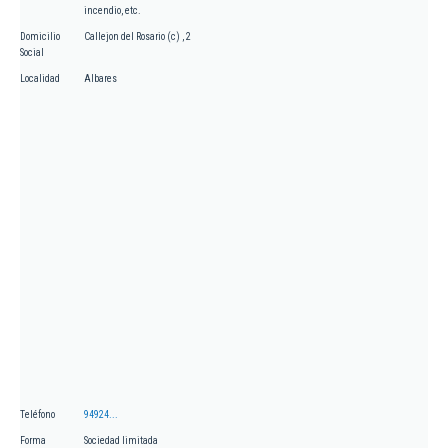
incendio, etc.
Domicilio
Callejon del Rosario (c) , 2
Social
Localidad
Albares
Teléfono
94924...
Forma
Sociedad limitada