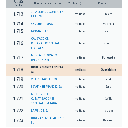
Posición
Nombre de la empresa
Ventas (€)
Provincia
Sector
JOSE JURADO GONZALEZ
1.713
mediana
Toledo
E HIJOS SL
1.714
SANCHIS CLIMA SL
mediana
Valencia
1.715
NORMA FIRE SL
mediana
Madrid
CALEFACCION
1.716
ROCANAFER SOCIEDAD
mediana
Zamora
LIMITADA.
MONTAJES OS VALOS
1.717
mediana
Pontevedra
REDONDELA SL.
INSTALACIONES PEZUELA
1.718
mediana
Guadalajara
SL
1.719
VILTECH FACILITIES SL.
mediana
Lérida
1.720
SERAFIN HERNANDEZ, SA
mediana
Soria
MONTENEGRO
1.721
CLIMATIZACIONES
mediana
Sevilla
SOCIEDAD LIMITADA.
1.722
LAWENGIN SL
mediana
Murcia
INGEMAN INSTALACIONES
1.723
mediana
Baleares
SL