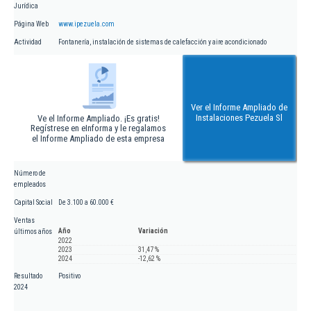
Jurídica
Página Web
www.ipezuela.com
Actividad
Fontanería, instalación de sistemas de calefacción y aire acondicionado
Ver el Informe Ampliado de
Instalaciones Pezuela Sl
Ve el Informe Ampliado. ¡Es gratis!
Regístrese en eInforma y le regalamos
el Informe Ampliado de esta empresa
Número de
empleados
Capital Social
De 3.100 a 60.000 €
Ventas
Año
Variación
últimos años
2022
2023
31,47 %
2024
-12,62 %
Resultado
Positivo
2024