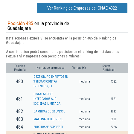
Ver Ranking de Empresas del CNAE 4322
Posición 485
en la provincia de
Guadalajara
Instalaciones Pezuela Sl se encuentra en la posición 485 del Ranking de
Guadalajara.
A continuación podrá consultar la posición en el ranking de Instalaciones
Pezuela Sl y empresas con posiciones similares:
Posición
Sector
Nombre de la empresa
Ventas (€)
Provincia
Actividad
GEXT GRUPO EXPERTOS EN
480
SISTEMAS CONTRA
mediana
4322
INCENDIOS, S.L.
INSTALADORES
481
INTEGRADOS AJP,
mediana
4321
SOCIEDAD LIMITADA.
482
CARNICAS DE DRIEVES SL
mediana
1013
483
MAFERSA BUILDING SL
mediana
6820
484
EUROTRANS EXPRESS SL
mediana
5226