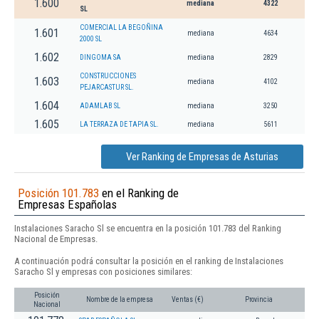
1.600
mediana
4322
SL
COMERCIAL LA BEGOÑINA
1.601
mediana
4634
2000 SL
1.602
DINGOMA SA
mediana
2829
CONSTRUCCIONES
1.603
mediana
4102
PEJARCASTUR SL.
1.604
ADAMLAB SL
mediana
3250
1.605
LA TERRAZA DE TAPIA SL.
mediana
5611
Ver Ranking de Empresas de Asturias
Posición 101.783
en el Ranking de
Empresas Españolas
Instalaciones Saracho Sl se encuentra en la posición 101.783 del Ranking
Nacional de Empresas.
A continuación podrá consultar la posición en el ranking de Instalaciones
Saracho Sl y empresas con posiciones similares:
Posición
Nombre de la empresa
Ventas (€)
Provincia
Nacional