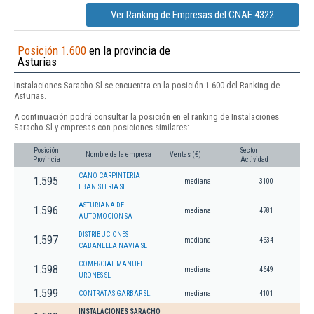
Ver Ranking de Empresas del CNAE 4322
Posición 1.600
en la provincia de
Asturias
Instalaciones Saracho Sl se encuentra en la posición 1.600 del Ranking de
Asturias.
A continuación podrá consultar la posición en el ranking de Instalaciones
Saracho Sl y empresas con posiciones similares:
Posición
Sector
Nombre de la empresa
Ventas (€)
Provincia
Actividad
CANO CARPINTERIA
1.595
mediana
3100
EBANISTERIA SL
ASTURIANA DE
1.596
mediana
4781
AUTOMOCION SA
DISTRIBUCIONES
1.597
mediana
4634
CABANELLA NAVIA SL
COMERCIAL MANUEL
1.598
mediana
4649
URONES SL
1.599
CONTRATAS GARBAR SL.
mediana
4101
INSTALACIONES SARACHO