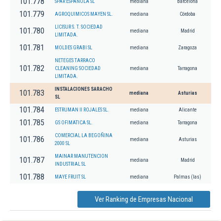
101.778
SPAR ESPAÑOLA SL
mediana
Barcelona
101.779
AGROQUIMICOS MAYEN SL.
mediana
Córdoba
LICISUR S. T. SOCIEDAD
101.780
mediana
Madrid
LIMITADA.
101.781
MOLDES GRABI SL
mediana
Zaragoza
NETEGES TARRACO
101.782
CLEANING SOCIEDAD
mediana
Tarragona
LIMITADA.
INSTALACIONES SARACHO
101.783
mediana
Asturias
SL
101.784
ESTRUMAN II ROJALES SL.
mediana
Alicante
101.785
GS OFIMATICA SL.
mediana
Tarragona
COMERCIAL LA BEGOÑINA
101.786
mediana
Asturias
2000 SL
MAINAR MANUTENCION
101.787
mediana
Madrid
INDUSTRIAL SL
101.788
MAYE FRUIT SL
mediana
Palmas (las)
Ver Ranking de Empresas Nacional