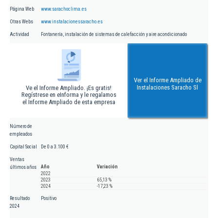
Página Web
www.sarachoclima.es
Otras Webs
www.instalacionessaracho.es
Actividad
Fontanería, instalación de sistemas de calefacción y aire acondicionado
Ver el Informe Ampliado de
Instalaciones Saracho Sl
Ve el Informe Ampliado. ¡Es gratis!
Regístrese en eInforma y le regalamos
el Informe Ampliado de esta empresa
Número de
empleados
Capital Social
De 0 a 3.100 €
Ventas
Año
Variación
últimos años
2022
2023
65,13 %
2024
-17,23 %
Resultado
Positivo
2024