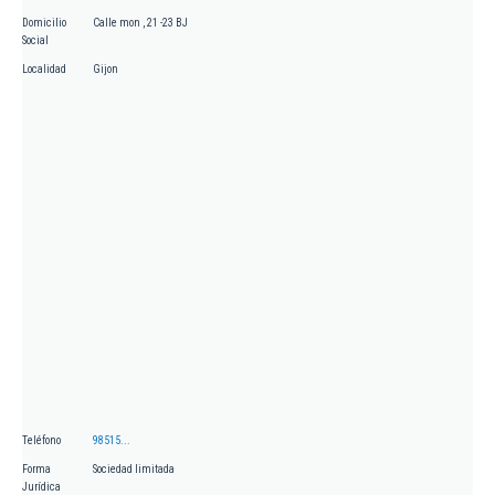
Domicilio
Calle mon , 21 -23 BJ
Social
Localidad
Gijon
Teléfono
98515...
Forma
Sociedad limitada
Jurídica