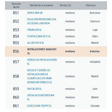
Posición
Nombre de la empresa
Ventas (€)
Provincia
Sector
851
IBERCLIMA SA
mediana
Barcelona
SOLKLISER REFRIGERACION
852
mediana
Valencia
SOCIEDAD LIMITADA
853
FRISAQUES SL
mediana
Lugo
854
FONTACLIMA 2012 SL.
mediana
Cádiz
855
ALCAFONTA SL
mediana
Madrid
INSTALACIONES SARACHO
856
mediana
Asturias
SL
HERDELCA INSTALACIONES
857
mediana
Valladolid
SL
ESTUDIO Y DISEÑO DE
INSTALACIONES DE
858
mediana
Madrid
CLIMATIZACION PARA
BIENESTAR TERMICO SL
859
SAYCALEN SL
mediana
León
INSTALACIONES MEDINA
860
mediana
Madrid
SL
861
EUROCLIMA TROPIC SL
mediana
Granada