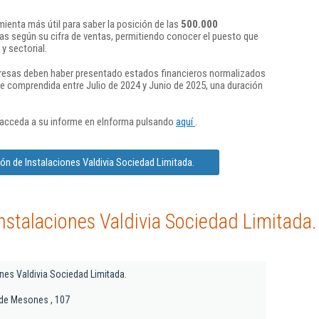
ienta más útil para saber la posición de las
500.000
s según su cifra de ventas, permitiendo conocer el puesto que
y sectorial.
presas deben haber presentado estados financieros normalizados
re comprendida entre Julio de 2024 y Junio de 2025, una duración
 acceda a su informe en eInforma pulsando
aquí
.
ón de Instalaciones Valdivia Sociedad Limitada.
nstalaciones Valdivia Sociedad Limitada.
ones Valdivia Sociedad Limitada.
a de Mesones , 107