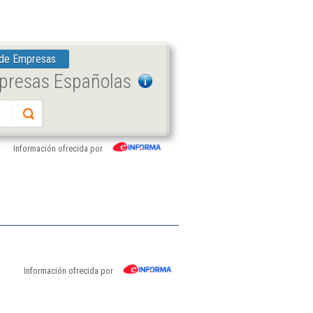
 de Empresas
mpresas Españolas
Información ofrecida por
Información ofrecida por