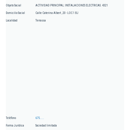
Objeto Social
ACTIVIDAD PRINCIPAL: INSTALACIONES ELECTRICAS. 4321
Domicilio Social
Calle Caterina Albert , 20 - LOC 1 BJ
Localidad
Terrassa
Teléfono
675.....
Forma Jurídica
Sociedad limitada