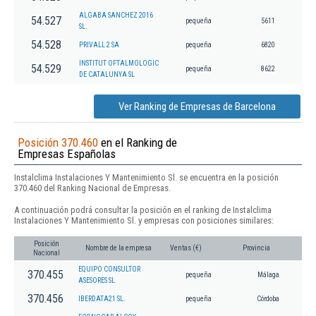
ALGABA SANCHEZ 2016
54.527
pequeña
5611
SL.
54.528
PRIVALL 2 SA
pequeña
6820
INSTITUT OFTALMOLOGIC
54.529
pequeña
8622
DE CATALUNYA SL
Ver Ranking de Empresas de Barcelona
Posición 370.460
en el Ranking de
Empresas Españolas
Instalclima Instalaciones Y Mantenimiento Sl. se encuentra en la posición
370.460 del Ranking Nacional de Empresas.
A continuación podrá consultar la posición en el ranking de Instalclima
Instalaciones Y Mantenimiento Sl. y empresas con posiciones similares:
Posición
Nombre de la empresa
Ventas (€)
Provincia
Nacional
EQUIPO CONSULTOR
370.455
pequeña
Málaga
ASESORES SL
370.456
IBERDATA21 SL.
pequeña
Córdoba