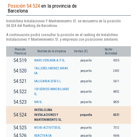
Posición 54.524
en la provincia de
Barcelona
Instalclima Instalaciones Y Mantenimiento Sl. se encuentra en la posición
54.524 del Ranking de Barcelona.
A continuación podrá consultar la posición en el ranking de Instalclima
Instalaciones Y Mantenimiento Sl. y empresas con posiciones similares:
Posición
Sector
Nombre de la empresa
Ventas (€)
Provincia
Actividad
54.519
MARC VERGARA A.P. SL.
pequeña
4335
TALLERES JIMENEZ ARIAS
54.520
pequeña
2433
SA
54.521
SALIGARDA 2050 S.L.
pequeña
5611
130 SERVEIS IMMOBILIARIS
54.522
pequeña
6832
SL
54.523
MA SL
pequeña
6820
INSTALCLIMA
54.524
INSTALACIONES Y
pequeña
4321
MANTENIMIENTO SL.
54.525
MOIBI ACTIVITIES SL
pequeña
7312
54.526
REACTIVA SA
pequeña
4646