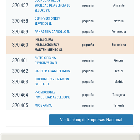
ECONOCAR ALCOY
370.457
SOCIEDAD DE AGENCIA DE
pequeña
Alicante
SEGUROS SL
DEF INVERSIONES Y
370.458
pequeña
Navarra
SERVICIOS SL.
370.459
PANADERIA CARROLLO SL
pequeña
Pontevedra
INSTALCLIMA
370.460
INSTALACIONES Y
pequeña
Barcelona
MANTENIMIENTO SL.
ENTEQ OFICINA
370.461
pequeña
Gerona
D'ENGINYERIA SL
370.462
CAFETERIA RANGEL BAR SL
pequeña
Teruel
EDICIONES CIVILIZACION
370.463
pequeña
Madrid
GLOBAL SL
PROMOCIONES
370.464
pequeña
Tarragona
INMOBILIARIAS CLEGUI SL
370.465
MIOGRAM SL
pequeña
Tenerife
Ver Ranking de Empresas Nacional