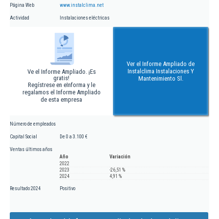
Página Web
www.instalclima.net
Actividad
Instalaciones eléctricas
Ver el Informe Ampliado de
Instalclima Instalaciones Y
Ve el Informe Ampliado. ¡Es
gratis!
Mantenimiento Sl.
Regístrese en eInforma y le
regalamos el Informe Ampliado
de esta empresa
Número de empleados
Capital Social
De 0 a 3.100 €
Ventas últimos años
Año
Variación
2022
2023
-26,51 %
2024
4,91 %
Resultado 2024
Positivo