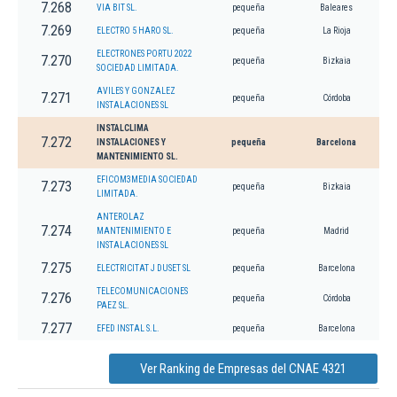
7.268
VIA BIT SL.
pequeña
Baleares
7.269
ELECTRO 5 HARO SL.
pequeña
La Rioja
ELECTRONES PORTU 2022
7.270
pequeña
Bizkaia
SOCIEDAD LIMITADA.
AVILES Y GONZALEZ
7.271
pequeña
Córdoba
INSTALACIONES SL
INSTALCLIMA
7.272
INSTALACIONES Y
pequeña
Barcelona
MANTENIMIENTO SL.
EFICOM3MEDIA SOCIEDAD
7.273
pequeña
Bizkaia
LIMITADA.
ANTEROLAZ
7.274
MANTENIMIENTO E
pequeña
Madrid
INSTALACIONES SL
7.275
ELECTRICITAT J DUSET SL
pequeña
Barcelona
TELECOMUNICACIONES
7.276
pequeña
Córdoba
PAEZ SL.
7.277
EFED INSTAL S.L.
pequeña
Barcelona
Ver Ranking de Empresas del CNAE 4321