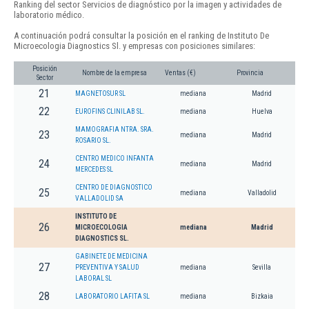
Ranking del sector Servicios de diagnóstico por la imagen y actividades de
laboratorio médico.
A continuación podrá consultar la posición en el ranking de Instituto De
Microecologia Diagnostics Sl. y empresas con posiciones similares:
Posición
Nombre de la empresa
Ventas (€)
Provincia
Sector
21
MAGNETOSUR SL
mediana
Madrid
22
EUROFINS CLINILAB SL.
mediana
Huelva
MAMOGRAFIA NTRA. SRA.
23
mediana
Madrid
ROSARIO SL.
CENTRO MEDICO INFANTA
24
mediana
Madrid
MERCEDES SL
CENTRO DE DIAGNOSTICO
25
mediana
Valladolid
VALLADOLID SA
INSTITUTO DE
26
MICROECOLOGIA
mediana
Madrid
DIAGNOSTICS SL.
GABINETE DE MEDICINA
27
PREVENTIVA Y SALUD
mediana
Sevilla
LABORAL SL
28
LABORATORIO LAFITA SL
mediana
Bizkaia