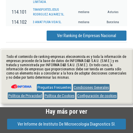
LIMITADA.
TRANSPORTES JESUS
114.101
mediana
Asturias
RODRIGUEZ ALVAREZ SL.
114.102
3 AMAT PURA VIDA SL.
mediana
Barcelona
Ver Ranking de Empresas Nacional
Todo el contenido de ranking-empresas.eleconomista.es y toda la información de
empresas procede de la base de datos de INFORMA D&B S.A.U. (S.M.E.) y es
tratada y suministrada por INFORMA D&B S.A.U. (S.M.E.). En todo caso, la
información de empresas que proporcionamos debe ser tenida en cuenta sólo
como un elemento más a considerar a la hora de adoptar decisiones comerciales
y no debe por tanto determinar las mismas.
Preguntas Frecuentes
Condiciones Generales
Política de Privacidad
Política de Cookies
Configuración de cookies
Hay más por ver
Ver Informe de Instituto De Microecologia Diagnostics Sl.