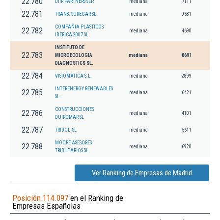
22.780
DIIR PARTNERS SLP.
mediana
7111
22.781
TRANS. SUREGAR SL.
mediana
9531
COMPAÑIA PLASTICOS
22.782
mediana
4690
IBERICA 2007 SL
INSTITUTO DE
22.783
MICROECOLOGIA
mediana
8691
DIAGNOSTICS SL.
22.784
VISIOMATICA S.L.
mediana
2899
INTERENERGY RENEWABLES
22.785
mediana
6421
SL.
CONSTRUCCIONES
22.786
mediana
4101
QUIROMAR SL
22.787
TRIDOL, SL
mediana
5611
MOORE ASESORES
22.788
mediana
6920
TRIBUTARIOS SL.
Ver Ranking de Empresas de Madrid
Posición 114.097
en el Ranking de
Empresas Españolas