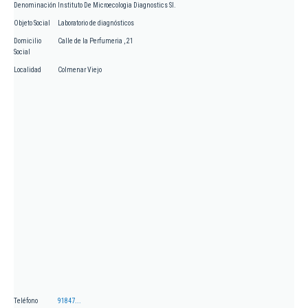
Denominación
Instituto De Microecologia Diagnostics Sl.
Objeto Social
Laboratorio de diagnósticos
Domicilio
Calle de la Perfumeria , 21
Social
Localidad
Colmenar Viejo
Teléfono
91847...