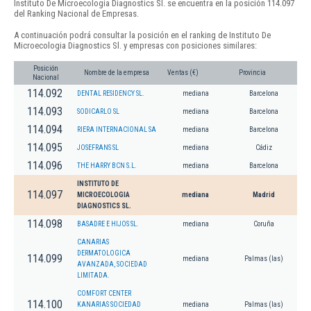
Instituto De Microecologia Diagnostics Sl. se encuentra en la posición 114.097
del Ranking Nacional de Empresas.
A continuación podrá consultar la posición en el ranking de Instituto De
Microecologia Diagnostics Sl. y empresas con posiciones similares:
Posición
Nombre de la empresa
Ventas (€)
Provincia
Nacional
114.092
DENTAL RESIDENCY SL.
mediana
Barcelona
114.093
SODICARLO SL
mediana
Barcelona
114.094
RIERA INTERNACIONAL SA
mediana
Barcelona
114.095
JOSEFRANS SL
mediana
Cádiz
114.096
THE HARRY BCN S.L.
mediana
Barcelona
INSTITUTO DE
114.097
MICROECOLOGIA
mediana
Madrid
DIAGNOSTICS SL.
114.098
BASADRE E HIJOS SL.
mediana
Coruña
CANARIAS
DERMATOLOGICA
114.099
mediana
Palmas (las)
AVANZADA, SOCIEDAD
LIMITADA.
COMFORT CENTER
114.100
KANARIAS SOCIEDAD
mediana
Palmas (las)