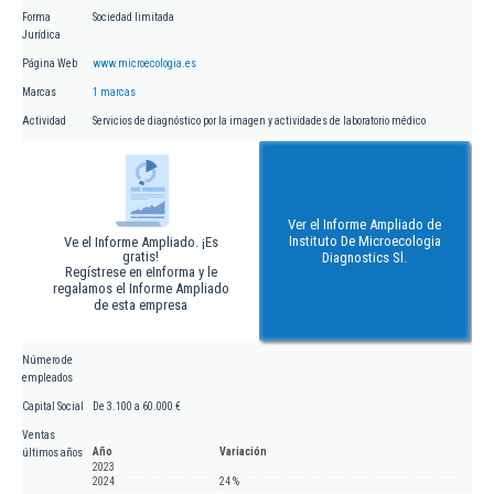
Forma
Sociedad limitada
Jurídica
Página Web
www.microecologia.es
Marcas
1 marcas
Actividad
Servicios de diagnóstico por la imagen y actividades de laboratorio médico
Ver el Informe Ampliado de
Instituto De Microecologia
Ve el Informe Ampliado. ¡Es
gratis!
Diagnostics Sl.
Regístrese en eInforma y le
regalamos el Informe Ampliado
de esta empresa
Número de
empleados
Capital Social
De 3.100 a 60.000 €
Ventas
Año
Variación
últimos años
2023
2024
24 %