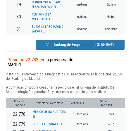
CLINICA VICENTE SAN
29
mediana
Bizkaia
SEBASTIAN TC 64 SL
CENTRO PET LA
30
mediana
Madrid
MILAGROSA SL
EUROFINS LABORATORIO
31
mediana
Barcelona
SARRO S.L.
Ver Ranking de Empresas del CNAE 8691
Posición 22.783
en la provincia de
Madrid
Instituto De Microecologia Diagnostics Sl. se encuentra en la posición 22.783
del Ranking de Madrid.
A continuación podrá consultar la posición en el ranking de Instituto De
Microecologia Diagnostics Sl. y empresas con posiciones similares:
Posición
Sector
Nombre de la empresa
Ventas (€)
Provincia
Actividad
MEXICO MEDIA AUDITORS
22.778
mediana
7320
SL
22.779
CONGELADOS DALAI SL.
mediana
4632