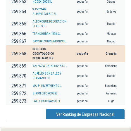
259.863
HODEXI 2006 SL
pequeña
Gerona
SERVYMAN
259.864
pequeña
Badajoz
ALMENDRALEJO SL
ALBOROQUE DECORACION
259.865
pequeña
Madrid
TEXTIL S.L.
259.866
TRANS DURAN 1998 SL.
pequeña
Málaga
259.867
DASYURUS INVERSIONES SL.
pequeña
Madrid
INSTITUTO
259.868
ODONTOLOGICO
pequeña
Granada
DENTALMAR SLP.
259.869
VALENZA CATALUNYA S.L.
pequeña
Barcelona
AURELIO GONZALEZ Y
259.870
pequeña
Madrid
HERMANOS SL
259.871
MA 54 INVESTMENT S.L.
pequeña
Barcelona
259.872
GIRON BIFORCOS SL
pequeña
Asturias
259.873
TALLERES DEKAVOL SL
pequeña
Lugo
Ver Ranking de Empresas Nacional