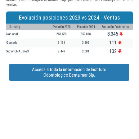
ventas:
Evolución posiciones 2023 vs 2024 - Ventas
Ranking
Posición 2023
Posición 2024
Evolución Posiciones
8.345
Nacional
251.523
259.868
111
Granada
3.191
3.302
132
Sector CNAE 8623
2.449
2.581
Acceda a toda la información de Instituto
Odontologico Dentalmar Slp.