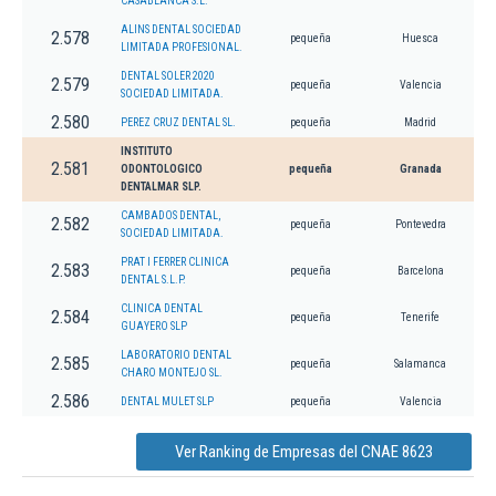
CASABLANCA S.L.
ALINS DENTAL SOCIEDAD
2.578
pequeña
Huesca
LIMITADA PROFESIONAL.
DENTAL SOLER 2020
2.579
pequeña
Valencia
SOCIEDAD LIMITADA.
2.580
PEREZ CRUZ DENTAL SL.
pequeña
Madrid
INSTITUTO
2.581
ODONTOLOGICO
pequeña
Granada
DENTALMAR SLP.
CAMBADOS DENTAL,
2.582
pequeña
Pontevedra
SOCIEDAD LIMITADA.
PRAT I FERRER CLINICA
2.583
pequeña
Barcelona
DENTAL S.L.P.
CLINICA DENTAL
2.584
pequeña
Tenerife
GUAYERO SLP
LABORATORIO DENTAL
2.585
pequeña
Salamanca
CHARO MONTEJO SL.
2.586
DENTAL MULET SLP
pequeña
Valencia
Ver Ranking de Empresas del CNAE 8623