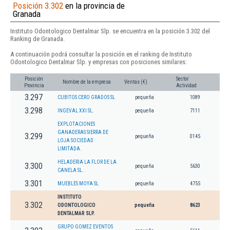
Posición 3.302
en la provincia de
Granada
Instituto Odontologico Dentalmar Slp. se encuentra en la posición 3.302 del
Ranking de Granada.
A continuación podrá consultar la posición en el ranking de Instituto
Odontologico Dentalmar Slp. y empresas con posiciones similares:
Posición
Sector
Nombre de la empresa
Ventas (€)
Provincia
Actividad
3.297
CUBITOS CERO GRADOS SL
pequeña
1089
3.298
INGEVAL XXI SL.
pequeña
7111
EXPLOTACIONES
GANADERAS SIERRA DE
3.299
pequeña
0145
LOJA SOCIEDAD
LIMITADA.
HELADERIA LA FLOR DE LA
3.300
pequeña
5630
CANELA SL.
3.301
MUEBLES MOYA SL
pequeña
4755
INSTITUTO
3.302
ODONTOLOGICO
pequeña
8623
DENTALMAR SLP.
GRUPO GOMEZ EVENTOS