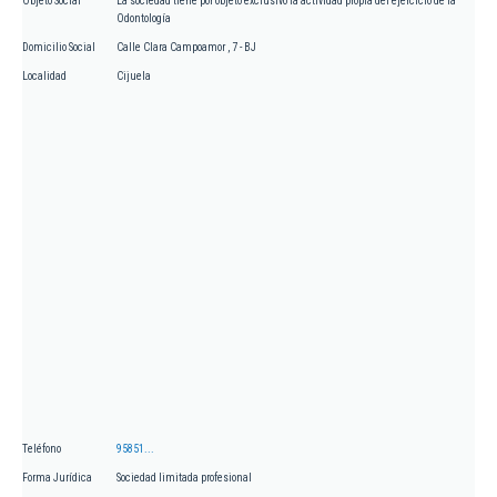
Objeto Social
La sociedad tiene por objeto exclusivo la actividad propia del ejercicio de la
Odontología
Domicilio Social
Calle Clara Campoamor , 7 - BJ
Localidad
Cijuela
Teléfono
95851...
Forma Jurídica
Sociedad limitada profesional