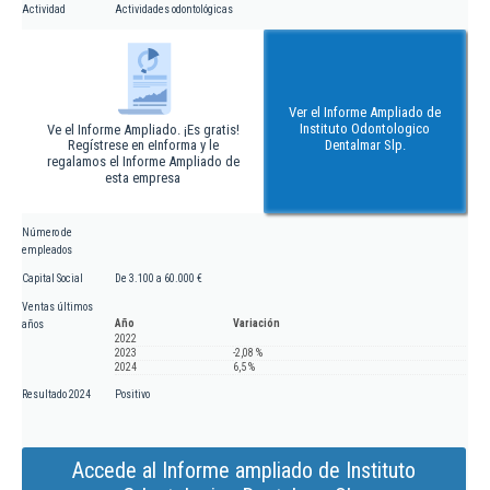
Actividad
Actividades odontológicas
Ver el Informe Ampliado de
Instituto Odontologico
Ve el Informe Ampliado. ¡Es gratis!
Regístrese en eInforma y le
Dentalmar Slp.
regalamos el Informe Ampliado de
esta empresa
Número de
empleados
Capital Social
De 3.100 a 60.000 €
Ventas últimos
Año
Variación
años
2022
2023
-2,08 %
2024
6,5 %
Resultado 2024
Positivo
Accede al Informe ampliado de Instituto