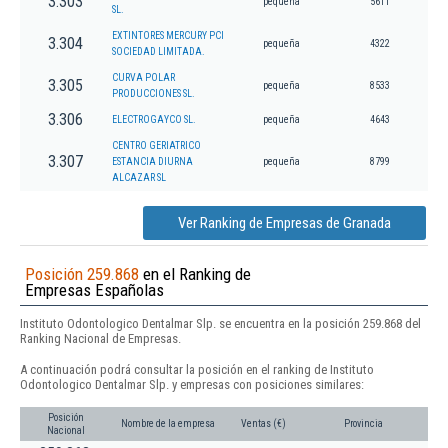
3.303
pequeña
5611
SL.
EXTINTORES MERCURY PCI
3.304
pequeña
4322
SOCIEDAD LIMITADA.
CURVA POLAR
3.305
pequeña
8533
PRODUCCIONES SL.
3.306
ELECTROGAYCO SL.
pequeña
4643
CENTRO GERIATRICO
3.307
ESTANCIA DIURNA
pequeña
8799
ALCAZAR SL
Ver Ranking de Empresas de Granada
Posición 259.868
en el Ranking de
Empresas Españolas
Instituto Odontologico Dentalmar Slp. se encuentra en la posición 259.868 del
Ranking Nacional de Empresas.
A continuación podrá consultar la posición en el ranking de Instituto
Odontologico Dentalmar Slp. y empresas con posiciones similares:
Posición
Nombre de la empresa
Ventas (€)
Provincia
Nacional