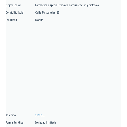
Objeto Social
Formación especializada en comunicación y protocolo
Domicilio Social
Calle Moscatelar , 23
Localidad
Madrid
Teléfono
91515...
Forma Jurídica
Sociedad limitada