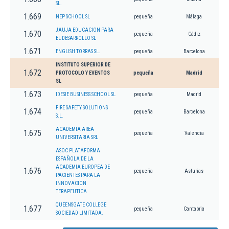
SL.
1.669
NEP SCHOOL SL
pequeña
Málaga
JAUJA EDUCACION PARA
1.670
pequeña
Cádiz
EL DESARROLLO SL
1.671
ENGLISH TORRAS SL.
pequeña
Barcelona
INSTITUTO SUPERIOR DE
1.672
PROTOCOLO Y EVENTOS
pequeña
Madrid
SL
1.673
IDESIE BUSINESS SCHOOL SL
pequeña
Madrid
FIRE SAFETY SOLUTIONS
1.674
pequeña
Barcelona
S.L.
ACADEMIA AREA
1.675
pequeña
Valencia
UNIVERSITARIA SRL
ASOC PLATAFORMA
ESPAÑOLA DE LA
ACADEMIA EUROPEA DE
1.676
pequeña
Asturias
PACIENTES PARA LA
INNOVACION
TERAPEUTICA
QUEENSGATE COLLEGE
1.677
pequeña
Cantabria
SOCIEDAD LIMITADA.