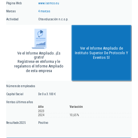
Página Web
www.isemco.eu
Marcas
4 marcas
Actividad
Otra educación n.c.o.p.
Ver el Informe Ampliado de
Instituto Superior De Protocolo Y
Ve el Informe Ampliado. ¡Es
gratis!
Eventos Sl
Regístrese en eInforma y le
regalamos el Informe Ampliado
de esta empresa
Número de empleados
Capital Social
De 0 a 3.100 €
Ventas últimos años
Año
Variación
2023
2024
10,65 %
Resultado 2025
Positivo