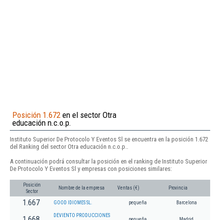
Posición 1.672
en el sector Otra
educación n.c.o.p.
Instituto Superior De Protocolo Y Eventos Sl se encuentra en la posición 1.672
del Ranking del sector Otra educación n.c.o.p..
A continuación podrá consultar la posición en el ranking de Instituto Superior
De Protocolo Y Eventos Sl y empresas con posiciones similares:
Posición
Nombre de la empresa
Ventas (€)
Provincia
Sector
1.667
GOOD IDIOMES SL.
pequeña
Barcelona
DEVIENTO PRODUCCIONES
1.668
pequeña
Madrid