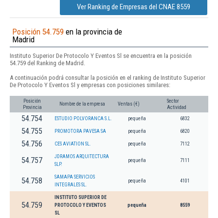
Ver Ranking de Empresas del CNAE 8559
Posición 54.759
en la provincia de
Madrid
Instituto Superior De Protocolo Y Eventos Sl se encuentra en la posición
54.759 del Ranking de Madrid.
A continuación podrá consultar la posición en el ranking de Instituto Superior
De Protocolo Y Eventos Sl y empresas con posiciones similares:
Posición
Sector
Nombre de la empresa
Ventas (€)
Provincia
Actividad
54.754
ESTUDIO POLVORANCA S.L.
pequeña
6832
54.755
PROMOTORA PAVESA SA
pequeña
6820
54.756
CES AVIATION SL.
pequeña
7112
JDRAMOS ARQUITECTURA
54.757
pequeña
7111
SLP.
SAMAPA SERVICIOS
54.758
pequeña
4101
INTEGRALES SL.
INSTITUTO SUPERIOR DE
54.759
PROTOCOLO Y EVENTOS
pequeña
8559
SL