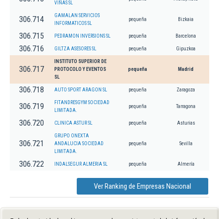
VIÑAS SL
GAMALAN SERVICIOS
306.714
pequeña
Bizkaia
INFORMATICOS SL
306.715
PEDRAMON INVERSIONS SL
pequeña
Barcelona
306.716
GILTZA ASESORES SL
pequeña
Gipuzkoa
INSTITUTO SUPERIOR DE
306.717
PROTOCOLO Y EVENTOS
pequeña
Madrid
SL
306.718
AUTO SPORT ARAGON SL
pequeña
Zaragoza
FITANDRESGYM SOCIEDAD
306.719
pequeña
Tarragona
LIMITADA.
306.720
CLINICA ASTUR SL
pequeña
Asturias
GRUPO ONEXTA
306.721
ANDALUCIA SOCIEDAD
pequeña
Sevilla
LIMITADA.
306.722
INDALSEGUR ALMERIA SL
pequeña
Almería
Ver Ranking de Empresas Nacional