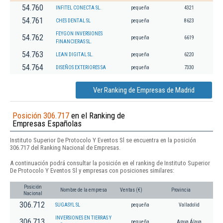
54.760
INFITEL CONECTA SL.
pequeña
4321
54.761
CHES DENTAL SL
pequeña
8623
FEYGON INVERSIONES
54.762
pequeña
6619
FINANCIERAS SL.
54.763
LEAN DIGITAL SL.
pequeña
6220
54.764
DISEÑOS EXTERIORES SA
pequeña
7330
Ver Ranking de Empresas de Madrid
Posición 306.717
en el Ranking de
Empresas Españolas
Instituto Superior De Protocolo Y Eventos Sl se encuentra en la posición
306.717 del Ranking Nacional de Empresas.
A continuación podrá consultar la posición en el ranking de Instituto Superior
De Protocolo Y Eventos Sl y empresas con posiciones similares:
Posición
Nombre de la empresa
Ventas (€)
Provincia
Nacional
306.712
SUGASYL SL
pequeña
Valladolid
INVERSIONES EN TIERRAS Y
306.713
pequeña
Arava,Álava