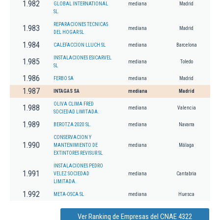
1.982
GLOBAL INTERNATIONAL
mediana
Madrid
SL.
REPARACIONES TECNICAS
1.983
mediana
Madrid
DEL HOGAR SL
1.984
CALEFACCION LLUCH SL
mediana
Barcelona
INSTALACIONES ESICARVEL
1.985
mediana
Toledo
SL
1.986
FERBO SA
mediana
Madrid
1.987
INTAGAS SA
mediana
Madrid
OLIVA CLIMA FRED
1.988
mediana
Valencia
SOCIEDAD LIMITADA.
1.989
BEROTZA 2020 SL.
mediana
Navarra
CONSERVACION Y
1.990
MANTENIMIENTO DE
mediana
Málaga
EXTINTORES REVISUR SL
INSTALACIONES PEDRO
1.991
VELEZ SOCIEDAD
mediana
Cantabria
LIMITADA.
1.992
META-OSCA SL
mediana
Huesca
Ver Ranking de Empresas del CNAE 4322