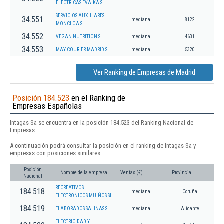
ELECTRICAS EVAIKA SL.
SERVICIOS AUXILIARES
34.551
mediana
8122
MONCLOA SL.
34.552
VEGAN NUTRITION SL.
mediana
4631
34.553
MAY COURIER MADRID SL
mediana
5320
Ver Ranking de Empresas de Madrid
Posición 184.523
en el Ranking de
Empresas Españolas
Intagas Sa se encuentra en la posición 184.523 del Ranking Nacional de
Empresas.
A continuación podrá consultar la posición en el ranking de Intagas Sa y
empresas con posiciones similares:
Posición
Nombre de la empresa
Ventas (€)
Provincia
Nacional
RECREATIVOS
184.518
mediana
Coruña
ELECTRONICOS MUIÑOS SL
184.519
ELABORADOS SALINAS SL.
mediana
Alicante
ELECTRICIDAD Y