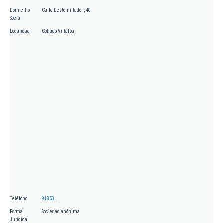
Domicilio
Calle Destornillador , 40
Social
Localidad
Collado Villalba
Teléfono
91850...
Forma
Sociedad anónima
Jurídica