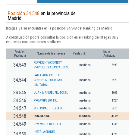
Posición 34.548
en la provincia de
Madrid
Intagas Sa se encuentra en la posición 34.548 del Ranking de Madrid.
A continuación podrá consultar la posición en el ranking de Intagas Sa y
empresas con posiciones similares:
Posición
Sector
Nombre de la empresa
Ventas (€)
Provincia
Actividad
REPRESENTACIONES Y
34.543
mediana
6499
PROYECTOS ABASCAL 59 SL
SAMARIUM PROPCO
34.544
CIBELES 12, SOCIEDAD
mediana
6820
LIMITADA.
34.545
JUAN MANUEL FRUTOS SL
mediana
4683
34.546
PROAVIPE 2014 SL.
mediana
4727
34.547
SYNERTRADE IBERIA SL.
mediana
6210
34.548
INTAGAS SA
mediana
4322
34.549
JYM MOON BLACK SL.
mediana
4933
INSTALACIONES
34.550
mediana
4321