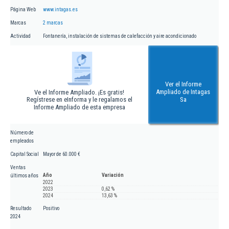
Página Web
www.intagas.es
Marcas
2 marcas
Actividad
Fontanería, instalación de sistemas de calefacción y aire acondicionado
Ver el Informe
Ampliado de Intagas
Ve el Informe Ampliado. ¡Es gratis!
Regístrese en eInforma y le regalamos el
Sa
Informe Ampliado de esta empresa
Número de
empleados
Capital Social
Mayor de 60.000 €
Ventas
Año
Variación
últimos años
2022
2023
0,62 %
2024
13,63 %
Resultado
Positivo
2024