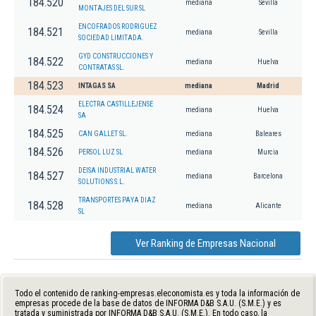
184.520
mediana
Sevilla
MONTAJES DEL SUR SL
ENCOFRADOS RODRIGUEZ
184.521
mediana
Sevilla
SOCIEDAD LIMITADA.
GYD CONSTRUCCIONES Y
184.522
mediana
Huelva
CONTRATAS SL.
184.523
INTAGAS SA
mediana
Madrid
ELECTRA CASTILLEJENSE
184.524
mediana
Huelva
SA
184.525
CAN GALLET SL.
mediana
Baleares
184.526
PERSOL LUZ SL
mediana
Murcia
DEISA INDUSTRIAL WATER
184.527
mediana
Barcelona
SOLUTIONS S.L.
TRANSPORTES PAYA DIAZ
184.528
mediana
Alicante
SL
Ver Ranking de Empresas Nacional
Todo el contenido de ranking-empresas.eleconomista.es y toda la información de
empresas procede de la base de datos de INFORMA D&B S.A.U. (S.M.E.) y es
tratada y suministrada por INFORMA D&B S.A.U. (S.M.E.). En todo caso, la