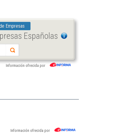
 de Empresas
mpresas Españolas
Información ofrecida por
Información ofrecida por