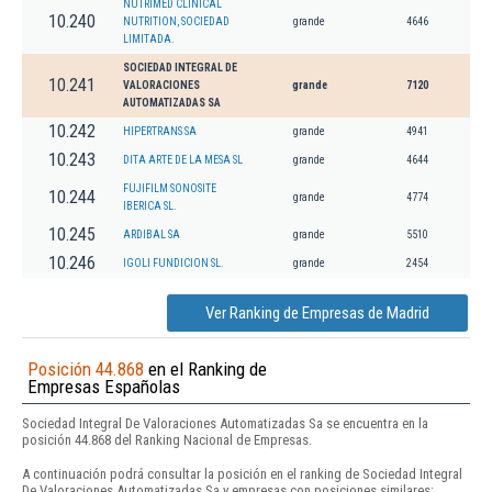
NUTRIMED CLINICAL
10.240
NUTRITION, SOCIEDAD
grande
4646
LIMITADA.
SOCIEDAD INTEGRAL DE
10.241
VALORACIONES
grande
7120
AUTOMATIZADAS SA
10.242
HIPERTRANS SA
grande
4941
10.243
DITA ARTE DE LA MESA SL
grande
4644
FUJIFILM SONOSITE
10.244
grande
4774
IBERICA SL.
10.245
ARDIBAL SA
grande
5510
10.246
IGOLI FUNDICION SL.
grande
2454
Ver Ranking de Empresas de Madrid
Posición 44.868
en el Ranking de
Empresas Españolas
Sociedad Integral De Valoraciones Automatizadas Sa se encuentra en la
posición 44.868 del Ranking Nacional de Empresas.
A continuación podrá consultar la posición en el ranking de Sociedad Integral
De Valoraciones Automatizadas Sa y empresas con posiciones similares: