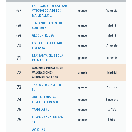
LABORATORIO DE CALIDAD
67
Y TECNOLOGIA DE LOS
grande
Valencia
MATERIALES SL.
TENTAMUS LABORATORIO
68
grande
Madrid
CONTROL SL.
69
GEOCONTROL SA
grande
Madrid
ITV LA RODA SOCIEDAD
70
grande
Albacete
LIMITADA
I.T.V. SANTA CRUZ DE LA
71
grande
Tenerife
PALMA SLU
SOCIEDAD INTEGRAL DE
72
VALORACIONES
grande
Madrid
AUTOMATIZADAS SA
TAXUS MEDIO AMBIENTE
73
grande
Asturias
SL.
ADDIENT EMPRESA
74
grande
Barcelona
CERTIFICADORA SLU
75
TRADELAB SL
grande
La Rioja
EUROFINS ANALISIS AGRO
76
grande
Lérida
SA.
AGROLAB