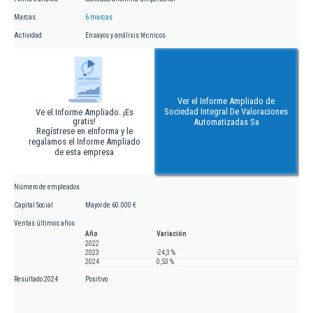
Marcas
6 marcas
Actividad
Ensayos y análisis técnicos
Ver el Informe Ampliado de
Sociedad Integral De Valoraciones
Ve el Informe Ampliado. ¡Es
gratis!
Automatizadas Sa
Regístrese en eInforma y le
regalamos el Informe Ampliado
de esta empresa
Número de empleados
Capital Social
Mayor de 60.000 €
Ventas últimos años
Año
Variación
2022
2023
-24,3 %
2024
0,53 %
Resultado 2024
Positivo