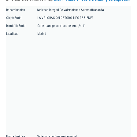
Denominación
Sociedad Integral De Valoraciones Automatizadas Sa
Objeto Social
LA VALORACION DE TODO TIPO DE BIENES.
Domicilio Social
Calle juan Ignacio luca de tena , 9 - 11
Localidad
Madrid
Forma Jurídica
Sociedad anónima unipersonal