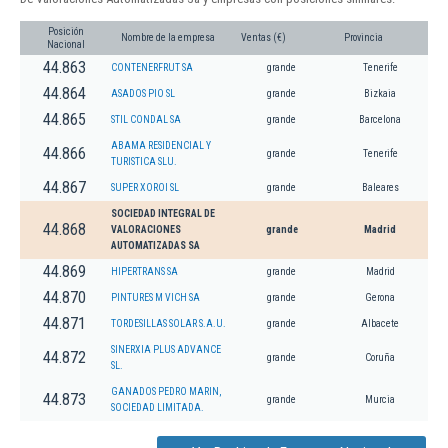
Posición
Nombre de la empresa
Ventas (€)
Provincia
Nacional
44.863
CONTENERFRUT SA
grande
Tenerife
44.864
ASADOS PIO SL
grande
Bizkaia
44.865
STIL CONDAL SA
grande
Barcelona
ABAMA RESIDENCIAL Y
44.866
grande
Tenerife
TURISTICA SLU.
44.867
SUPER XOROI SL
grande
Baleares
SOCIEDAD INTEGRAL DE
44.868
VALORACIONES
grande
Madrid
AUTOMATIZADAS SA
44.869
HIPERTRANS SA
grande
Madrid
44.870
PINTURES M VICH SA
grande
Gerona
44.871
TORDESILLAS SOLAR S.A.U.
grande
Albacete
SINERXIA PLUS ADVANCE
44.872
grande
Coruña
SL.
GANADOS PEDRO MARIN,
44.873
grande
Murcia
SOCIEDAD LIMITADA.