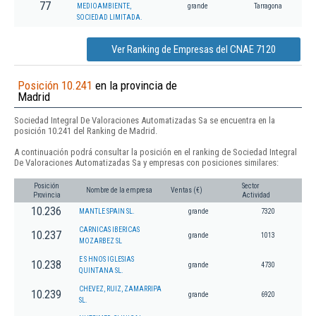
77
MEDIOAMBIENTE,
grande
Tarragona
SOCIEDAD LIMITADA.
Ver Ranking de Empresas del CNAE 7120
Posición 10.241
en la provincia de
Madrid
Sociedad Integral De Valoraciones Automatizadas Sa se encuentra en la
posición 10.241 del Ranking de Madrid.
A continuación podrá consultar la posición en el ranking de Sociedad Integral
De Valoraciones Automatizadas Sa y empresas con posiciones similares:
Posición
Sector
Nombre de la empresa
Ventas (€)
Provincia
Actividad
10.236
MANTLE SPAIN SL.
grande
7320
CARNICAS IBERICAS
10.237
grande
1013
MOZARBEZ SL
E S HNOS IGLESIAS
10.238
grande
4730
QUINTANA SL.
CHEVEZ, RUIZ, ZAMARRIPA
10.239
grande
6920
SL.