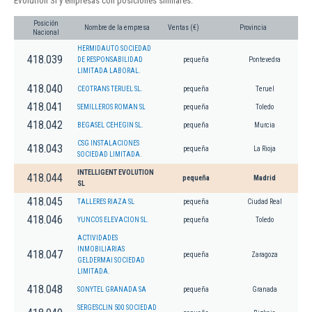
Evolution Sl y empresas con posiciones similares:
Posición
Nombre de la empresa
Ventas (€)
Provincia
Nacional
HERMIDAUTO SOCIEDAD
418.039
DE RESPONSABILIDAD
pequeña
Pontevedra
LIMITADA LABORAL.
418.040
CEOTRANS TERUEL SL.
pequeña
Teruel
418.041
SEMILLEROS ROMAN SL
pequeña
Toledo
418.042
BEGASEL CEHEGIN SL.
pequeña
Murcia
CSG INSTALACIONES
418.043
pequeña
La Rioja
SOCIEDAD LIMITADA.
INTELLIGENT EVOLUTION
418.044
pequeña
Madrid
SL
418.045
TALLERES RIAZA SL
pequeña
Ciudad Real
418.046
YUNCOS ELEVACION SL.
pequeña
Toledo
ACTIVIDADES
INMOBILIARIAS
418.047
pequeña
Zaragoza
GELDERMAI SOCIEDAD
LIMITADA.
418.048
SONYTEL GRANADA SA
pequeña
Granada
SERGESCLIN 500 SOCIEDAD