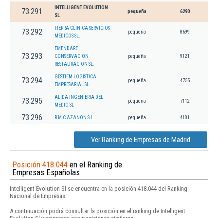
INTELLIGENT EVOLUTION
73.291
pequeña
6290
SL
TIERRA CLINICA SERVICIOS
73.292
pequeña
8699
MEDICOS SL.
EMENDARE
73.293
CONSERVACION
pequeña
9121
RESTAURACION SL.
GESTIEM LOGISTICA
73.294
pequeña
4755
EMPRESARIAL SL.
ALIDA INGENIERIA DEL
73.295
pequeña
7112
MEDIO SL
73.296
R M C AZANON S.L.
pequeña
4101
Ver Ranking de Empresas de Madrid
Posición 418.044
en el Ranking de
Empresas Españolas
Intelligent Evolution Sl se encuentra en la posición 418.044 del Ranking
Nacional de Empresas.
A continuación podrá consultar la posición en el ranking de Intelligent