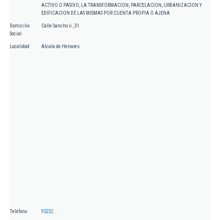
ACTIVO O PASIVO, LA TRANSFORMACION, PARCELACION, URBANIZACION Y
EDIFICACION DE LAS MISMAS POR CUENTA PROPIA O AJENA
Domicilio
Calle Sancho ii , 31
Social
Localidad
Alcala de Henares
Teléfono
95232...