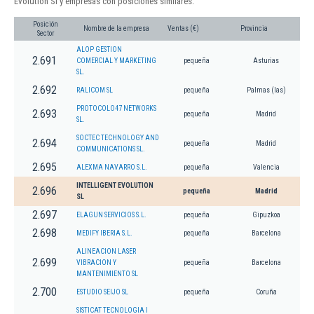
Evolution Sl y empresas con posiciones similares:
Posición
Nombre de la empresa
Ventas (€)
Provincia
Sector
ALOP GESTION
2.691
COMERCIAL Y MARKETING
pequeña
Asturias
SL.
2.692
RALICOM SL
pequeña
Palmas (las)
PROTOCOLO47 NETWORKS
2.693
pequeña
Madrid
SL.
SOCTEC TECHNOLOGY AND
2.694
pequeña
Madrid
COMMUNICATIONS SL.
2.695
ALEXMA NAVARRO S.L.
pequeña
Valencia
INTELLIGENT EVOLUTION
2.696
pequeña
Madrid
SL
2.697
ELAGUN SERVICIOS S.L.
pequeña
Gipuzkoa
2.698
MEDIFY IBERIA S.L.
pequeña
Barcelona
ALINEACION LASER
2.699
VIBRACION Y
pequeña
Barcelona
MANTENIMIENTO SL
2.700
ESTUDIO SEIJO SL
pequeña
Coruña
SISTICAT TECNOLOGIA I