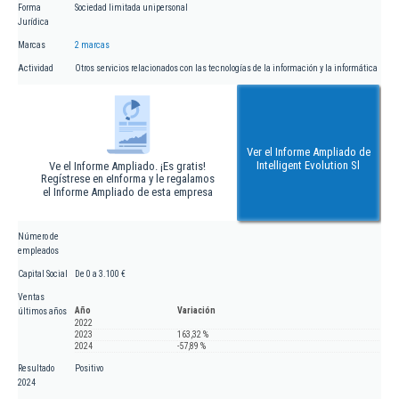
Forma
Sociedad limitada unipersonal
Jurídica
Marcas
2 marcas
Actividad
Otros servicios relacionados con las tecnologías de la información y la informática
Ver el Informe Ampliado de
Intelligent Evolution Sl
Ve el Informe Ampliado. ¡Es gratis!
Regístrese en eInforma y le regalamos
el Informe Ampliado de esta empresa
Número de
empleados
Capital Social
De 0 a 3.100 €
Ventas
Año
Variación
últimos años
2022
2023
163,32 %
2024
-57,89 %
Resultado
Positivo
2024