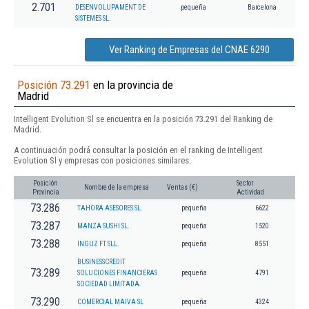
2.701
DESENVOLUPAMENT DE
pequeña
Barcelona
SISTEMES SL.
Ver Ranking de Empresas del CNAE 6290
Posición 73.291
en la provincia de
Madrid
Intelligent Evolution Sl se encuentra en la posición 73.291 del Ranking de
Madrid.
A continuación podrá consultar la posición en el ranking de Intelligent
Evolution Sl y empresas con posiciones similares:
Posición
Sector
Nombre de la empresa
Ventas (€)
Provincia
Actividad
73.286
TAHORA ASESORES SL.
pequeña
6622
73.287
MANZA SUSHI SL.
pequeña
1520
73.288
INGUZ FT SLL.
pequeña
8551
BUSINESSCREDIT
73.289
SOLUCIONES FINANCIERAS
pequeña
4791
SOCIEDAD LIMITADA.
73.290
COMERCIAL MAIVA SL
pequeña
4324