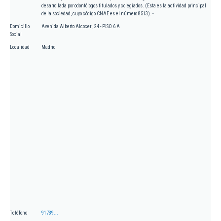
desarrollada por odontólogos titulados y colegiados. (Esta es la actividad principal
de la sociedad, cuyo código CNAE es el número 8513). -
Domicilio
Avenida Alberto Alcocer , 24 - PISO 6 A
Social
Localidad
Madrid
Teléfono
91739...