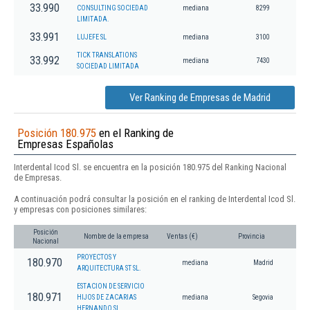
33.990
CONSULTING SOCIEDAD
mediana
8299
LIMITADA.
33.991
LUJEFE SL
mediana
3100
TICK TRANSLATIONS
33.992
mediana
7430
SOCIEDAD LIMITADA
Ver Ranking de Empresas de Madrid
Posición 180.975
en el Ranking de
Empresas Españolas
Interdental Icod Sl. se encuentra en la posición 180.975 del Ranking Nacional
de Empresas.
A continuación podrá consultar la posición en el ranking de Interdental Icod Sl.
y empresas con posiciones similares:
Posición
Nombre de la empresa
Ventas (€)
Provincia
Nacional
PROYECTOS Y
180.970
mediana
Madrid
ARQUITECTURA ST SL.
ESTACION DE SERVICIO
180.971
HIJOS DE ZACARIAS
mediana
Segovia
HERNANDO SL