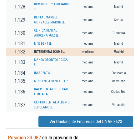
DR RODRIGO Y ASOCIADOS
1.128
mediana
Madrid
SL
DENTAL MARIBEL
1.129
mediana
Sevilla
GONZALEZ MARTIN SL.
CLINICA DENTAL
1.130
mediana
Gipuzkoa
AROCENA RUIZ SL.
1.131
MISE DENT SL
mediana
Madrid
1.132
INTERDENTAL ICOD SL.
mediana
Madrid
NANSA ODONTOLOGICA
1.133
mediana
Madrid
SL.
1.134
INSADENT SL
mediana
Pontevedra
1.135
MIN CENTRE DENTAL SLP.
mediana
Barcelona
DACRIDENTAL SOCIEDAD
1.136
mediana
Ciudad Real
LIMITADA.
CENTRO DENTAL ALBERTO
1.137
mediana
Valladolid
SEVILLANO SL.
Ver Ranking de Empresas del CNAE 8623
Posición 33.987
en la provincia de