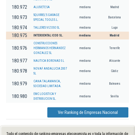
180.972
ALUSIETE SA
mediana
Madrid
SQUIRREL'S GARAGE
180.973
mediana
Barcelona
SPECIAL TOOLS S.L.
180.974
TALLERES VIZOSO SL
mediana
Lugo
180.975
INTERDENTAL ICOD SL.
mediana
Madrid
CONSTRUCCIONES
180.976
HERMANOS HERNANDEZ
mediana
Tenerife
GONZALEZ SL
180.977
NAUTICA BORONAD S L
mediana
Alicante
NOVAF ANDALUCIA 2007
180.978
mediana
Cádiz
SL
CANA TALAMANCA,
180.979
mediana
Baleares
SOCIEDAD LIMITADA.
EMC LOGISTICA Y
180.980
mediana
Sevilla
DISTRIBUCION SL.
Ver Ranking de Empresas Nacional
Todo el contenido de ranking-empresas.eleconomista.es y toda la información de