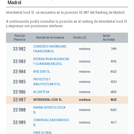
Madrid
Interdental Icod Sl. se encuentra en la posición 33.987 del Ranking de Madrid.
A continuación podrá consultar la posición en el ranking de Interdental Icod Sl.
y empresas con posiciones similares:
Posición
Sector
Nombre de la empresa
Ventas (€)
Provincia
Actividad
CONSORCIO INVERSIONES
33.982
mediana
7499
FINANCIERAS SL
ESTEBAN RIVAS MUDANZAS
33.983
mediana
4942
Y GUARDAMUEBLES SL.
33.984
MISE DENT SL
mediana
8623
PROYECTOS Y
33.985
mediana
4324
ARQUITECTURA ST SL.
33.986
ALUSIETE SA
mediana
6820
33.987
INTERDENTAL ICOD SL.
mediana
8623
NANSA ODONTOLOGICA
33.988
mediana
8623
SL.
COMERCIALIZADORADIEGO
33.989
mediana
4617
SL.
VAKE GLOBAL