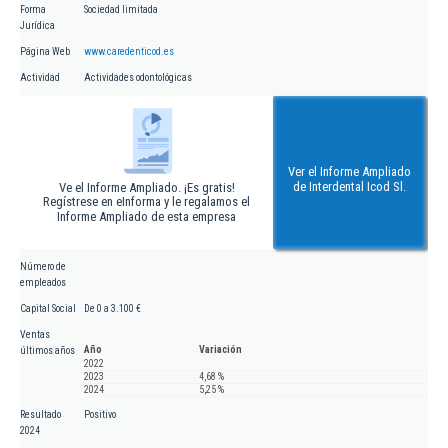
Forma
Sociedad limitada
Jurídica
Página Web
www.caredenticod.es
Actividad
Actividades odontológicas
Ver el Informe Ampliado
de Interdental Icod Sl.
Ve el Informe Ampliado. ¡Es gratis!
Regístrese en eInforma y le regalamos el
Informe Ampliado de esta empresa
Número de
empleados
Capital Social
De 0 a 3.100 €
Ventas
Año
Variación
últimos años
2022
2023
4,68 %
2024
5,25 %
Resultado
Positivo
2024