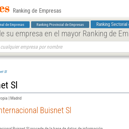
Ranking de Empresas
Ranking Sectorial
nal de Empresas
Ranking Provincial de Empresas
 de su empresa en el mayor Ranking de E
et Sl
et Sl
ropia | Madrid
nternacional Buisnet Sl
acional Buisnet Sl procede de la base de datos de información