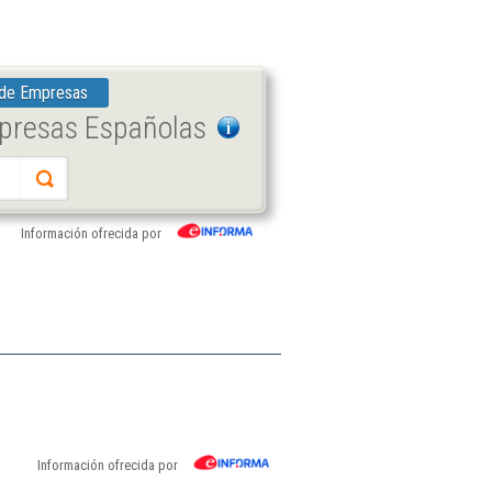
 de Empresas
mpresas Españolas
Información ofrecida por
Información ofrecida por