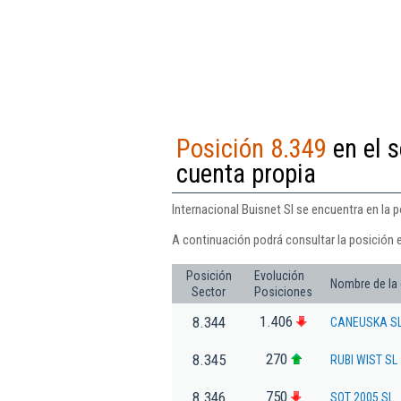
Posición 8.349
en el s
cuenta propia
Internacional Buisnet Sl se encuentra en la p
A continuación podrá consultar la posición e
Posición
Evolución
Nombre de la
Sector
Posiciones
1.406
8.344
CANEUSKA S
270
8.345
RUBI WIST SL
750
8.346
SOT 2005 SL