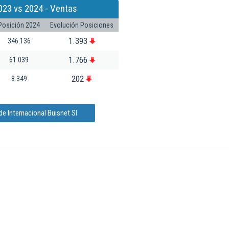
023 vs 2024 - Ventas
Posición 2024
Evolución Posiciones
1.393
346.136
1.766
61.039
202
8.349
e Internacional Buisnet Sl