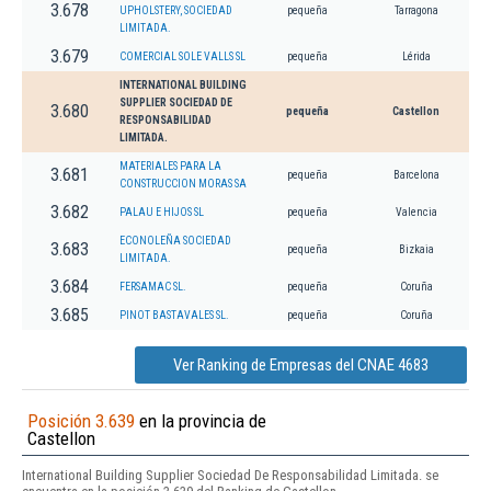
3.678
UPHOLSTERY, SOCIEDAD
pequeña
Tarragona
LIMITADA.
3.679
COMERCIAL SOLE VALLS SL
pequeña
Lérida
INTERNATIONAL BUILDING
SUPPLIER SOCIEDAD DE
3.680
pequeña
Castellon
RESPONSABILIDAD
LIMITADA.
MATERIALES PARA LA
3.681
pequeña
Barcelona
CONSTRUCCION MORAS SA
3.682
PALAU E HIJOS SL
pequeña
Valencia
ECONOLEÑA SOCIEDAD
3.683
pequeña
Bizkaia
LIMITADA.
3.684
FERSAMAC SL.
pequeña
Coruña
3.685
PINOT BASTAVALES SL.
pequeña
Coruña
Ver Ranking de Empresas del CNAE 4683
Posición 3.639
en la provincia de
Castellon
International Building Supplier Sociedad De Responsabilidad Limitada. se