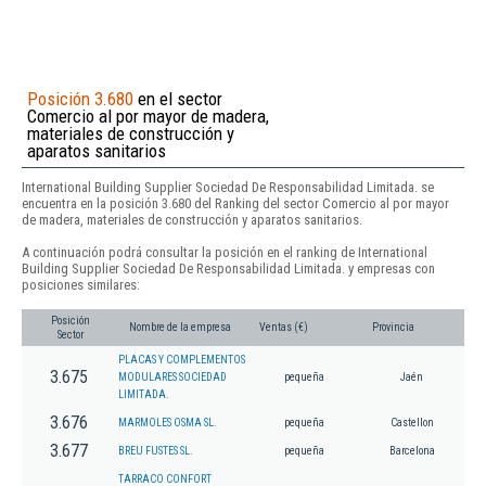
Posición 3.680
en el sector
Comercio al por mayor de madera,
materiales de construcción y
aparatos sanitarios
International Building Supplier Sociedad De Responsabilidad Limitada. se
encuentra en la posición 3.680 del Ranking del sector Comercio al por mayor
de madera, materiales de construcción y aparatos sanitarios.
A continuación podrá consultar la posición en el ranking de International
Building Supplier Sociedad De Responsabilidad Limitada. y empresas con
posiciones similares:
Posición
Nombre de la empresa
Ventas (€)
Provincia
Sector
PLACAS Y COMPLEMENTOS
3.675
MODULARES SOCIEDAD
pequeña
Jaén
LIMITADA.
3.676
MARMOLES OSMA SL.
pequeña
Castellon
3.677
BREU FUSTES SL.
pequeña
Barcelona
TARRACO CONFORT