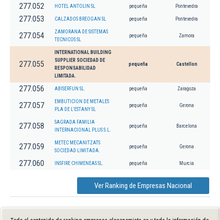
277.052
HOTEL ANTOLIN SL
pequeña
Pontevedra
277.053
CALZADOS BREOGAN SL
pequeña
Pontevedra
ZAMORANA DE SISTEMAS
277.054
pequeña
Zamora
TECNICOS SL
INTERNATIONAL BUILDING
SUPPLIER SOCIEDAD DE
277.055
pequeña
Castellon
RESPONSABILIDAD
LIMITADA.
277.056
ABISERFUN SL.
pequeña
Zaragoza
EMBUTICION DE METALES
277.057
pequeña
Gerona
PLA DE L'ESTANY SL
SAGRADA FAMILIA
277.058
pequeña
Barcelona
INTERNACIONAL PLUS S.L.
METEC MECANITZATS
277.059
pequeña
Gerona
SOCIEDAD LIMITADA.
277.060
INSFIRE CHIMENEAS SL.
pequeña
Murcia
Ver Ranking de Empresas Nacional