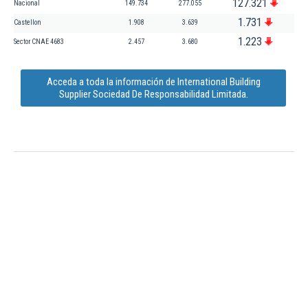
127.321
Nacional
149.734
277.055
1.731
Castellon
1.908
3.639
1.223
Sector CNAE 4683
2.457
3.680
Acceda a toda la información de International Building
Supplier Sociedad De Responsabilidad Limitada.