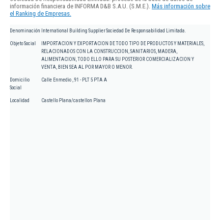
información financiera de INFORMA D&B S.A.U. (S.M.E.).
Más información sobre
el Ranking de Empresas.
Denominación
International Building Supplier Sociedad De Responsabilidad Limitada.
Objeto Social
IMPORTACION Y EXPORTACION DE TODO TIPO DE PRODUCTOS Y MATERIALES,
RELACIONADOS CON LA CONSTRUCCION, SANITARIOS, MADERA,
ALIMENTACION, TODO ELLO PARA SU POSTERIOR COMERCIALIZACION Y
VENTA, BIEN SEA AL POR MAYOR O MENOR.
Domicilio
Calle Enmedio , 91 - PLT 5 PTA A
Social
Localidad
Castello Plana/castellon Plana