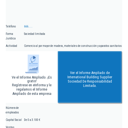
Teléfono
666.....
Forma
Sociedad limitada
Jurídica
Actividad
Comercio al por mayor de madera, materiales de construcción y aparatos sanitarios
Ver el Informe Ampliado de
International Building Supplier
Ve el Informe Ampliado. ¡Es
gratis!
Sociedad De Responsabilidad
Regístrese en eInforma y le
Limitada.
regalamos el Informe
Ampliado de esta empresa
Número de
empleados
Capital Social
De 0 a 3.100 €
Ventas