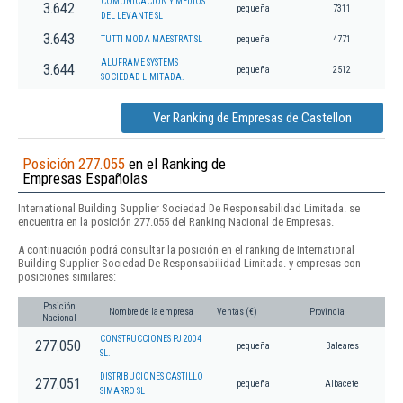
COMUNICACION Y MEDIOS
3.642
pequeña
7311
DEL LEVANTE SL
3.643
TUTTI MODA MAESTRAT SL
pequeña
4771
ALUFRAME SYSTEMS
3.644
pequeña
2512
SOCIEDAD LIMITADA.
Ver Ranking de Empresas de Castellon
Posición 277.055
en el Ranking de
Empresas Españolas
International Building Supplier Sociedad De Responsabilidad Limitada. se
encuentra en la posición 277.055 del Ranking Nacional de Empresas.
A continuación podrá consultar la posición en el ranking de International
Building Supplier Sociedad De Responsabilidad Limitada. y empresas con
posiciones similares:
Posición
Nombre de la empresa
Ventas (€)
Provincia
Nacional
CONSTRUCCIONES PJ 2004
277.050
pequeña
Baleares
SL.
DISTRIBUCIONES CASTILLO
277.051
pequeña
Albacete
SIMARRO SL