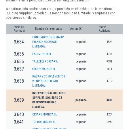
encuentra en la posición 3.639 del Ranking de Castellon.
A continuación podrá consultar la posición en el ranking de International
Building Supplier Sociedad De Responsabilidad Limitada. y empresas con
posiciones similares:
Posición
Sector
Nombre de la empresa
Ventas (€)
Provincia
Actividad
CONSTRUCCIONES MASIP
3.634
PITARCH SOCIEDAD
pequeña
4324
LIMITADA.
3.635
LAU MOBLES SL
pequeña
4755
3.636
TALLERES PORCAR SL
pequeña
9531
3.637
SIROPE BRUNCH SL.
pequeña
5611
BAZAR Y COMPLEMENTOS
3.638
WENPING SOCIEDAD
pequeña
4712
LIMITADA.
INTERNATIONAL BUILDING
SUPPLIER SOCIEDAD DE
3.639
pequeña
4683
RESPONSABILIDAD
LIMITADA.
3.640
CESAR Y MONICA SL
pequeña
4724
3.641
TOLDOS MIGUEL SL
pequeña
1392