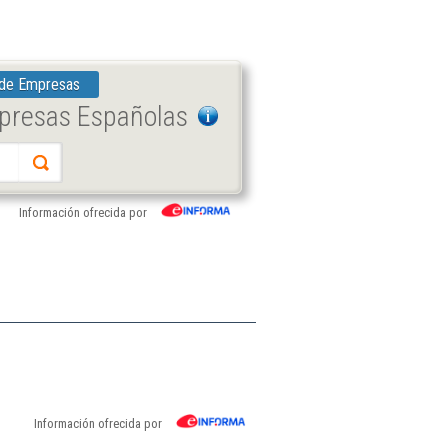
 de Empresas
mpresas Españolas
Información ofrecida por
Información ofrecida por