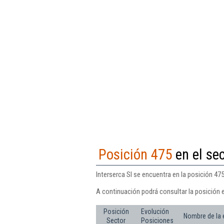
Posición 475
en el se
Interserca Sl se encuentra en la posición 47
A continuación podrá consultar la posición e
Posición
Evolución
Nombre de la
Sector
Posiciones