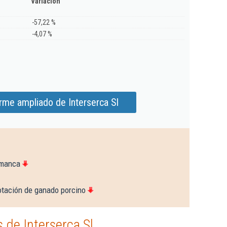
Variación
-57,22 %
-4,07 %
rme ampliado de Interserca Sl
amanca
otación de ganado porcino
de Interserca Sl