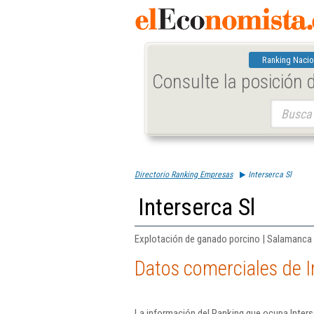
Ranking Nacio
Consulte la posición
Buscar:
Directorio Ranking Empresas
Interserca Sl
Interserca Sl
Explotación de ganado porcino | Salamanca
Datos comerciales de I
La información del Ranking que ocupa Inters