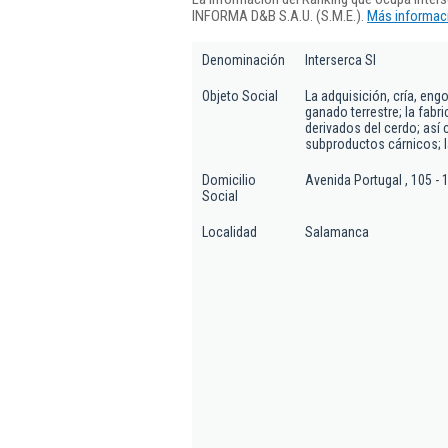
INFORMA D&B S.A.U. (S.M.E.).
Más informaci
Denominación
Interserca Sl
Objeto Social
La adquisición, cría, eng
ganado terrestre; la fab
derivados del cerdo; así
subproductos cárnicos; la
Domicilio
Avenida Portugal , 105 - 
Social
Localidad
Salamanca