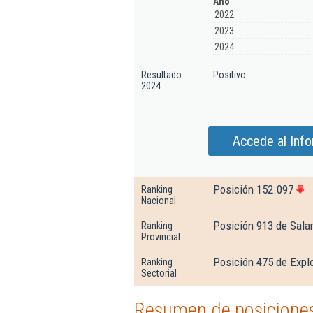
Año
2022
2023
2024
Resultado
Positivo
2024
Accede al Info
Posición 152.097
Ranking
Nacional
Posición 913 de Sal
Ranking
Provincial
Posición 475 de Expl
Ranking
Sectorial
Resumen de posiciones 