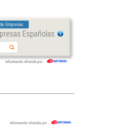
 de Empresas
mpresas Españolas
Información ofrecida por
Información ofrecida por