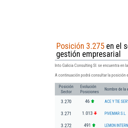
Posición 3.275
en el s
gestión empresarial
Into Galicia Consulting Sl. se encuentra en l
A continuación podrá consultar la posición e
Posición
Evolución
Nombre de la
Sector
Posiciones
46
3.270
ACE Y TIE SE
1.013
3.271
PIVEMAR S.L.
491
3.272
LEMON INTER