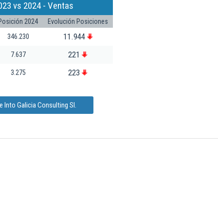
023 vs 2024 - Ventas
Posición 2024
Evolución Posiciones
11.944
346.230
221
7.637
223
3.275
 Into Galicia Consulting Sl.