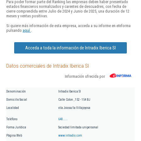
Para poder formar parte del Ranking las empresas deben haber presentado
estados financieros normalizados y carentes de descuadres, con fecha de
cierre comprendida entre Julio de 2024 y Junio de 2025, una duración de 12
meses y ventas positivas.
Si quiere más información de esta empresa, acceda a su informe en eInforma
pulsando
aquí
.
Acceda a toda la información de Intradix Iberica Sl
Datos comerciales de Intradix Iberica Sl
Información ofrecida por
Denominación
Intradix Iberica Sl
Domicilio Social
Calle Colon , 152 - 154 BJ
Localidad
vila Joiosa/la Villajoyosa
Teléfono
640.....
Forma Jurídica
Sociedad limitada unipersonal
Página Web
www.intradix.com