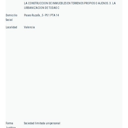
LA CONSTRUCCION DE INMUEBLES EN TERRENOS PROPIOS O AJENOS. 3. LA
URBANIZACION DE TODAS C
Domicilio
Paseo Ruzafa , 5 - PS 1 PTA 14
Social
Localidad
Valencia
Forma
Sociedad limitada unipersonal
Jurídica