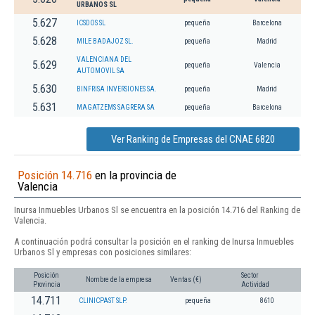
URBANOS SL
5.627
ICSDOS SL
pequeña
Barcelona
5.628
MILE BADAJOZ SL.
pequeña
Madrid
VALENCIANA DEL
5.629
pequeña
Valencia
AUTOMOVIL SA
5.630
BINFRISA INVERSIONES SA.
pequeña
Madrid
5.631
MAGATZEMS SAGRERA SA
pequeña
Barcelona
Ver Ranking de Empresas del CNAE 6820
Posición 14.716
en la provincia de
Valencia
Inursa Inmuebles Urbanos Sl se encuentra en la posición 14.716 del Ranking de
Valencia.
A continuación podrá consultar la posición en el ranking de Inursa Inmuebles
Urbanos Sl y empresas con posiciones similares:
Posición
Sector
Nombre de la empresa
Ventas (€)
Provincia
Actividad
14.711
CLINICPAST SLP.
pequeña
8610