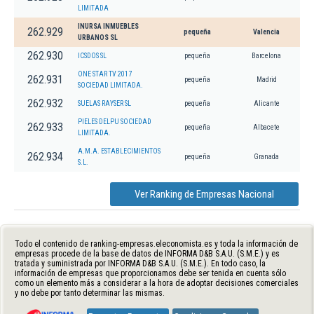
LIMITADA
INURSA INMUEBLES
262.929
pequeña
Valencia
URBANOS SL
262.930
ICSDOS SL
pequeña
Barcelona
ONE STAR TV 2017
262.931
pequeña
Madrid
SOCIEDAD LIMITADA.
262.932
SUELAS RAYSER SL
pequeña
Alicante
PIELES DELPU SOCIEDAD
262.933
pequeña
Albacete
LIMITADA.
A.M.A. ESTABLECIMIENTOS
262.934
pequeña
Granada
S.L.
Ver Ranking de Empresas Nacional
Todo el contenido de ranking-empresas.eleconomista.es y toda la información de
empresas procede de la base de datos de INFORMA D&B S.A.U. (S.M.E.) y es
tratada y suministrada por INFORMA D&B S.A.U. (S.M.E.). En todo caso, la
información de empresas que proporcionamos debe ser tenida en cuenta sólo
como un elemento más a considerar a la hora de adoptar decisiones comerciales
y no debe por tanto determinar las mismas.