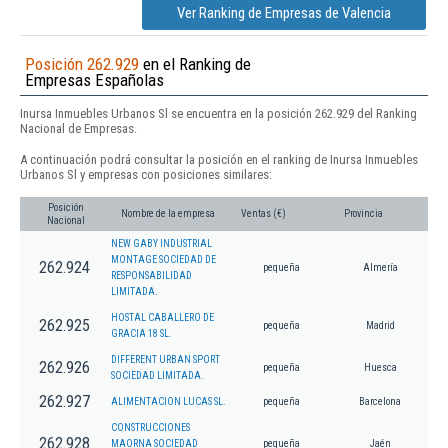
Ver Ranking de Empresas de Valencia
Posición 262.929
en el Ranking de
Empresas Españolas
Inursa Inmuebles Urbanos Sl se encuentra en la posición 262.929 del Ranking
Nacional de Empresas.
A continuación podrá consultar la posición en el ranking de Inursa Inmuebles
Urbanos Sl y empresas con posiciones similares:
Posición
Nombre de la empresa
Ventas (€)
Provincia
Nacional
NEW GABY INDUSTRIAL
MONTAGE SOCIEDAD DE
262.924
pequeña
Almería
RESPONSABILIDAD
LIMITADA.
HOSTAL CABALLERO DE
262.925
pequeña
Madrid
GRACIA 18 SL.
DIFFERENT URBAN SPORT
262.926
pequeña
Huesca
SOCIEDAD LIMITADA.
262.927
ALIMENTACION LUCAS SL.
pequeña
Barcelona
CONSTRUCCIONES
262.928
MAORNA SOCIEDAD
pequeña
Jaén