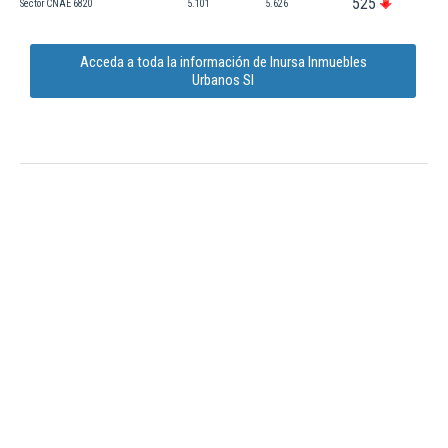
525
Sector CNAE 6820
5.101
5.626
Acceda a toda la información de Inursa Inmuebles
Urbanos Sl