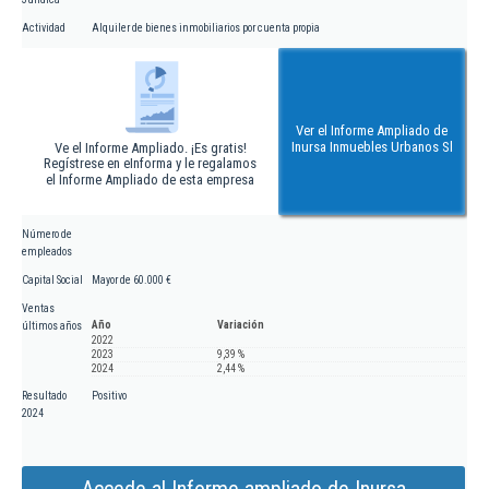
Actividad
Alquiler de bienes inmobiliarios por cuenta propia
Ver el Informe Ampliado de
Inursa Inmuebles Urbanos Sl
Ve el Informe Ampliado. ¡Es gratis!
Regístrese en eInforma y le regalamos
el Informe Ampliado de esta empresa
Número de
empleados
Capital Social
Mayor de 60.000 €
Ventas
Año
Variación
últimos años
2022
2023
9,39 %
2024
2,44 %
Resultado
Positivo
2024