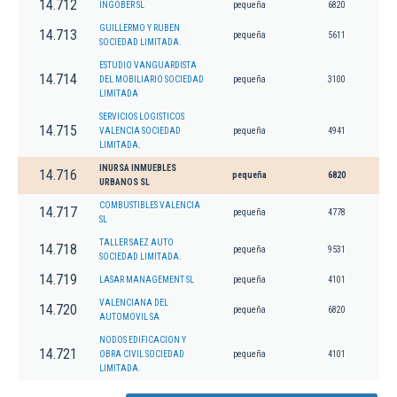
14.712
INGOBER SL
pequeña
6820
GUILLERMO Y RUBEN
14.713
pequeña
5611
SOCIEDAD LIMITADA.
ESTUDIO VANGUARDISTA
14.714
DEL MOBILIARIO SOCIEDAD
pequeña
3100
LIMITADA
SERVICIOS LOGISTICOS
14.715
VALENCIA SOCIEDAD
pequeña
4941
LIMITADA.
INURSA INMUEBLES
14.716
pequeña
6820
URBANOS SL
COMBUSTIBLES VALENCIA
14.717
pequeña
4778
SL
TALLER SAEZ AUTO
14.718
pequeña
9531
SOCIEDAD LIMITADA.
14.719
LASAR MANAGEMENT SL
pequeña
4101
VALENCIANA DEL
14.720
pequeña
6820
AUTOMOVIL SA
NODOS EDIFICACION Y
14.721
OBRA CIVIL SOCIEDAD
pequeña
4101
LIMITADA.