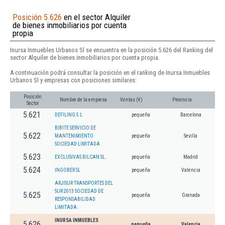
Posición 5.626
en el sector Alquiler
de bienes inmobiliarios por cuenta
propia
Inursa Inmuebles Urbanos Sl se encuentra en la posición 5.626 del Ranking del
sector Alquiler de bienes inmobiliarios por cuenta propia.
A continuación podrá consultar la posición en el ranking de Inursa Inmuebles
Urbanos Sl y empresas con posiciones similares:
Posición
Nombre de la empresa
Ventas (€)
Provincia
Sector
5.621
DEFILING S.L.
pequeña
Barcelona
BIBITE SERVICIO DE
5.622
MANTENIMIENTO
pequeña
Sevilla
SOCIEDAD LIMITADA
5.623
EXCLUSIVAS BILCAN SL.
pequeña
Madrid
5.624
INGOBER SL
pequeña
Valencia
ARJISUR TRANSPORTES DEL
SUR 2013 SOCIEDAD DE
5.625
pequeña
Granada
RESPONSABILIDAD
LIMITADA.
INURSA INMUEBLES
5.626
pequeña
Valencia