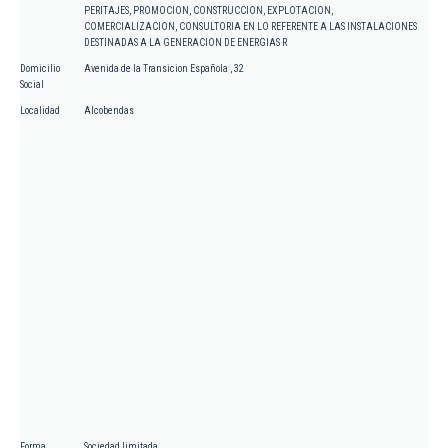
PERITAJES, PROMOCION, CONSTRUCCION, EXPLOTACION,
COMERCIALIZACION, CONSULTORIA EN LO REFERENTE A LAS INSTALACIONES
DESTINADAS A LA GENERACION DE ENERGIAS R
Domicilio
Avenida de la Transicion Española , 32
Social
Localidad
Alcobendas
Forma
Sociedad limitada