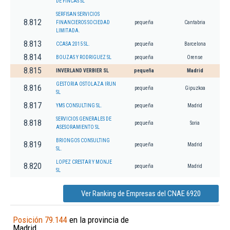
DE FINCAS SL
SERFISAN SERVICIOS
8.812
FINANCIEROS SOCIEDAD
pequeña
Cantabria
LIMITADA.
8.813
CCASA 2015 SL.
pequeña
Barcelona
8.814
BOUZAS Y RODRIGUEZ SL
pequeña
Orense
8.815
INVERLAND VERBIER SL
pequeña
Madrid
GESTORIA OSTOLAZA IRUN
8.816
pequeña
Gipuzkoa
SL
8.817
YMS CONSULTING SL.
pequeña
Madrid
SERVICIOS GENERALES DE
8.818
pequeña
Soria
ASESORAMIENTO SL
BRIONGOS CONSULTING
8.819
pequeña
Madrid
SL.
LOPEZ CRESTAR Y MONJE
8.820
pequeña
Madrid
SL
Ver Ranking de Empresas del CNAE 6920
Posición 79.144
en la provincia de
Madrid