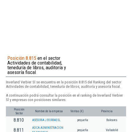
Posición 8.815
en el sector
Actividades de contabilidad,
teneduría de libros, auditoría y
asesoría fiscal
Inverland Verbier Sl se encuentra en la posición 8.815 del Ranking del sector
Actividades de contabilidad, teneduría de libros, auditoría y asesoría fiscal.
A continuación podrá consultar la posición en el ranking de Inverland Verbier
Sl y empresas con posiciones similares:
Posición
Nombre de la empresa
Ventas (€)
Provincia
Sector
8.810
ASESORIA J BORRAS SL
pequeña
Baleares
ADCA ADMINISTRACION
8.811
pequeña
Valladolid