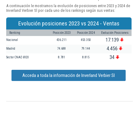
A continuación le mostramos la evolución de posiciones entre 2023 y 2024 de
Inverland Verbier Sl por cada uno de los rankings según sus ventas:
Evolución posiciones 2023 vs 2024 - Ventas
Ranking
Posición 2023
Posición 2024
Evolución Posiciones
17.139
Nacional
436.211
453.350
4.456
Madrid
74.688
79.144
34
Sector CNAE 6920
8.781
8.815
Acceda a toda la información de Inverland Verbier Sl