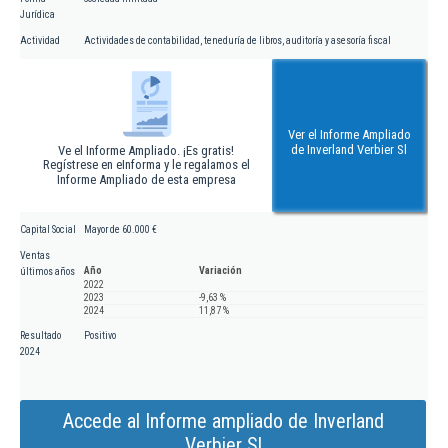
Jurídica
Actividad
Actividades de contabilidad, teneduría de libros, auditoría y asesoría fiscal
Ver el Informe Ampliado
de Inverland Verbier Sl
Ve el Informe Ampliado. ¡Es gratis!
Regístrese en eInforma y le regalamos el
Informe Ampliado de esta empresa
Capital Social
Mayor de 60.000 €
Ventas
Año
Variación
últimos años
2022
2023
-9,63 %
2024
11,87 %
Resultado
Positivo
2024
Accede al Informe ampliado de Inverland
Verbier Sl