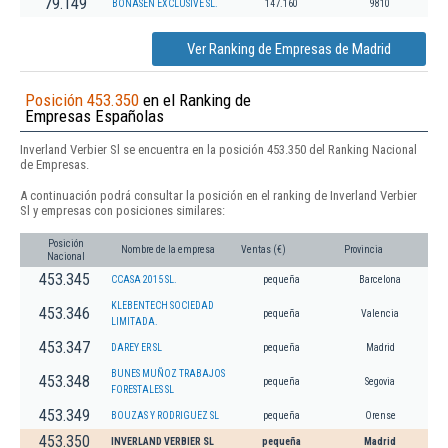
79.149
BONASEN EXCLUSIVE SL.
147.160
9810
Ver Ranking de Empresas de Madrid
Posición 453.350
en el Ranking de
Empresas Españolas
Inverland Verbier Sl se encuentra en la posición 453.350 del Ranking Nacional
de Empresas.
A continuación podrá consultar la posición en el ranking de Inverland Verbier
Sl y empresas con posiciones similares:
Posición
Nombre de la empresa
Ventas (€)
Provincia
Nacional
453.345
CCASA 2015 SL.
pequeña
Barcelona
KLEBENTECH SOCIEDAD
453.346
pequeña
Valencia
LIMITADA.
453.347
DAREY ER SL
pequeña
Madrid
BUNES MUÑOZ TRABAJOS
453.348
pequeña
Segovia
FORESTALES SL
453.349
BOUZAS Y RODRIGUEZ SL
pequeña
Orense
453.350
INVERLAND VERBIER SL
pequeña
Madrid