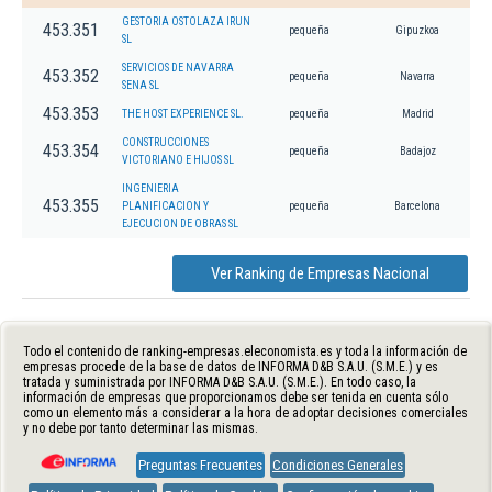
GESTORIA OSTOLAZA IRUN
453.351
pequeña
Gipuzkoa
SL
SERVICIOS DE NAVARRA
453.352
pequeña
Navarra
SENA SL
453.353
THE HOST EXPERIENCE SL.
pequeña
Madrid
CONSTRUCCIONES
453.354
pequeña
Badajoz
VICTORIANO E HIJOS SL
INGENIERIA
453.355
PLANIFICACION Y
pequeña
Barcelona
EJECUCION DE OBRAS SL
Ver Ranking de Empresas Nacional
Todo el contenido de ranking-empresas.eleconomista.es y toda la información de
empresas procede de la base de datos de INFORMA D&B S.A.U. (S.M.E.) y es
tratada y suministrada por INFORMA D&B S.A.U. (S.M.E.). En todo caso, la
información de empresas que proporcionamos debe ser tenida en cuenta sólo
como un elemento más a considerar a la hora de adoptar decisiones comerciales
y no debe por tanto determinar las mismas.
Preguntas Frecuentes
Condiciones Generales