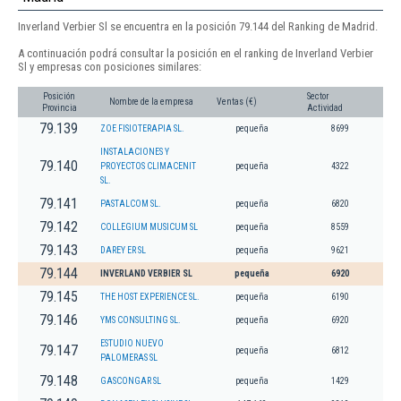
Inverland Verbier Sl se encuentra en la posición 79.144 del Ranking de Madrid.
A continuación podrá consultar la posición en el ranking de Inverland Verbier
Sl y empresas con posiciones similares:
Posición
Sector
Nombre de la empresa
Ventas (€)
Provincia
Actividad
79.139
ZOE FISIOTERAPIA SL.
pequeña
8699
INSTALACIONES Y
79.140
PROYECTOS CLIMACENIT
pequeña
4322
SL.
79.141
PASTALCOM SL.
pequeña
6820
79.142
COLLEGIUM MUSICUM SL
pequeña
8559
79.143
DAREY ER SL
pequeña
9621
79.144
INVERLAND VERBIER SL
pequeña
6920
79.145
THE HOST EXPERIENCE SL.
pequeña
6190
79.146
YMS CONSULTING SL.
pequeña
6920
ESTUDIO NUEVO
79.147
pequeña
6812
PALOMERAS SL
79.148
GASCONGAR SL
pequeña
1429