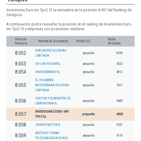
Inversiones Euro-inv Tpv2 Sl se encuentra en la posición 8.057 del Ranking de
Zaragoza.
A continuación podrá consultar la posición en el ranking de Inversiones Euro-
inv Tpv2 Sl y empresas con posiciones similares:
Posición
Sector
Nombre de la empresa
Ventas (€)
Provincia
Actividad
INAGROPEC SOCIEDAD
8.052
pequeña
8559
LIMITADA.
8.053
GH GAS HOGAR SL
pequeña
4322
8.054
INVER SERRANO SL
pequeña
6812
EL CHURRERO
8.055
MONTAÑANA SOCIEDAD
pequeña
5611
LIMITADA.
GESTION Y SUMINISTRO DE
8.056
pequeña
4683
CARPINTERIA SL
INVERSIONES EURO-INV
8.057
pequeña
6820
TPV2 SL
8.058
CAPAPE MOTOR SL
pequeña
9531
ANTONIO TOMAS
8.059
pequeña
6110
TELECOMUNICACION SL