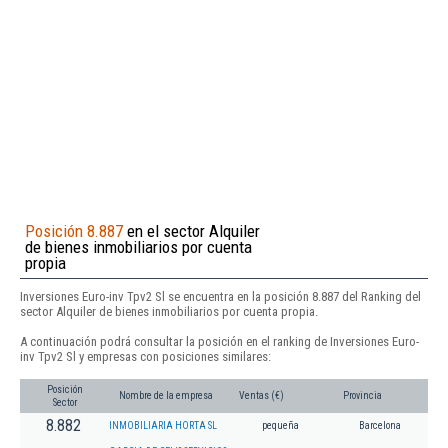
Posición 8.887
en el sector Alquiler
de bienes inmobiliarios por cuenta
propia
Inversiones Euro-inv Tpv2 Sl se encuentra en la posición 8.887 del Ranking del
sector Alquiler de bienes inmobiliarios por cuenta propia.
A continuación podrá consultar la posición en el ranking de Inversiones Euro-
inv Tpv2 Sl y empresas con posiciones similares:
Posición
Nombre de la empresa
Ventas (€)
Provincia
Sector
8.882
INMOBILIARIA HORTA SL
pequeña
Barcelona