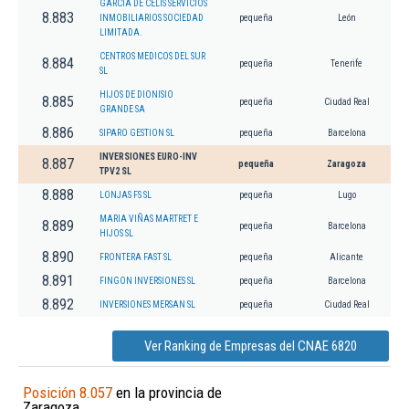
GARCIA DE CELIS SERVICIOS
8.883
INMOBILIARIOS SOCIEDAD
pequeña
León
LIMITADA.
CENTROS MEDICOS DEL SUR
8.884
pequeña
Tenerife
SL
HIJOS DE DIONISIO
8.885
pequeña
Ciudad Real
GRANDE SA
8.886
SIPARO GESTION SL
pequeña
Barcelona
INVERSIONES EURO-INV
8.887
pequeña
Zaragoza
TPV2 SL
8.888
LONJAS FS SL
pequeña
Lugo
MARIA VIÑAS MARTRET E
8.889
pequeña
Barcelona
HIJOS SL
8.890
FRONTERA FAST SL
pequeña
Alicante
8.891
FINGON INVERSIONES SL
pequeña
Barcelona
8.892
INVERSIONES MERSAN SL
pequeña
Ciudad Real
Ver Ranking de Empresas del CNAE 6820
Posición 8.057
en la provincia de
Zaragoza