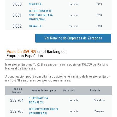
8.060
SERFISEG SL
pequeña
6499
BUFETE CERVERA CC
8.061
SOCIEDAD LIMITADA
pequeña
6910
PROFESIONAL.
8.062
DARAZU SL
pequeña
5630
Ver Ranking de Empresas de Zaragoza
Posición 359.709
en el Ranking de
Empresas Españolas
Inversiones Euro-inv Tpv2 Sl se encuentra en la posición 359.709 del Ranking
Nacional de Empresas.
A continuación podrá consultar la posición en el ranking de Inversiones Euro-
inv Tpv2 Sl y empresas con posiciones similares:
Posición
Nombre de la empresa
Ventas (€)
Provincia
Nacional
QUIROPRACTICA
359.704
pequeña
Barcelona
EIXAMPLE SL.
GESTION Y SUMINISTRO DE
359.705
pequeña
Zaragoza
CARPINTERIA SL