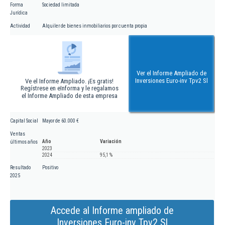
Forma
Sociedad limitada
Jurídica
Actividad
Alquiler de bienes inmobiliarios por cuenta propia
Ver el Informe Ampliado de
Inversiones Euro-inv Tpv2 Sl
Ve el Informe Ampliado. ¡Es gratis!
Regístrese en eInforma y le regalamos
el Informe Ampliado de esta empresa
Capital Social
Mayor de 60.000 €
Ventas
Año
Variación
últimos años
2023
2024
95,1 %
Resultado
Positivo
2025
Accede al Informe ampliado de
Inversiones Euro-inv Tpv2 Sl