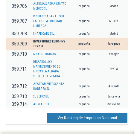
ALERGIA & ASMA CENTRO
359.706
pequeña
Madrid
MEDICO SL
RESIDENCIA SAN LUIS DE
359.707
LA PUEBLA SOCIEDAD
pequeña
Murcia
LIMITADA.
359.708
SHARE CABLE SL.
pequeña
Madrid
INVERSIONES EURO-INV
359.709
pequeña
Zaragoza
TPV2 SL
359.710
MZ ECOLOGICO S.L.
pequeña
Badajoz
DESARROLLO Y
MANTENIMIENTO DE
359.711
pequeña
Sevilla
FINCAS LA ALDABA
SOCIEDAD LIMITADA.
APARTAMENTOS SANTA
359.712
pequeña
Alicante
BARBARA SL.
359.713
SUGEHOS SL.
pequeña
Barcelona
359.714
AUREATIC SLL.
pequeña
Pontevedra
Ver Ranking de Empresas Nacional