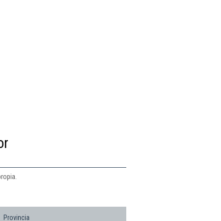
or
ropia.
Provincia