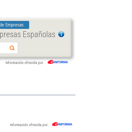
 de Empresas
mpresas Españolas
Información ofrecida por
Información ofrecida por