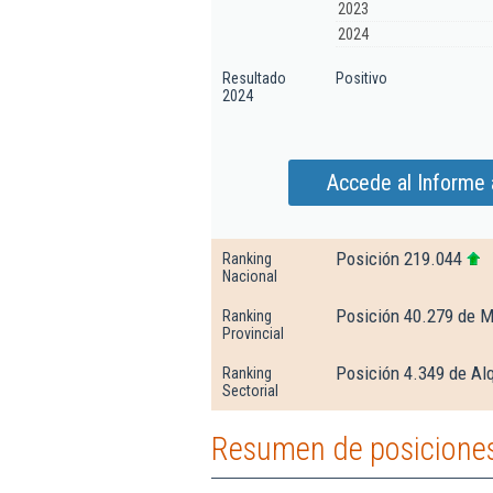
2023
2024
Resultado
Positivo
2024
Accede al Informe 
Posición 219.044
Ranking
Nacional
Posición 40.279 de M
Ranking
Provincial
Posición 4.349 de Alq
Ranking
Sectorial
Resumen de posiciones