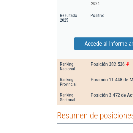
2024
Resultado
Positivo
2025
Accede al Informe am
Posición 382.536
Ranking
Nacional
Posición 11.448 de 
Ranking
Provincial
Posición 3.472 de Ac
Ranking
Sectorial
Resumen de posiciones 