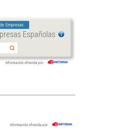
 de Empresas
mpresas Españolas
Información ofrecida por
Información ofrecida por