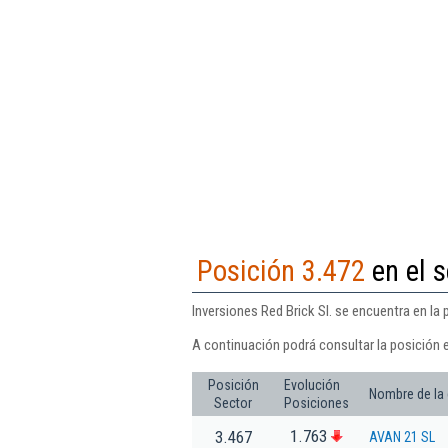
Posición 3.472
en el s
Inversiones Red Brick Sl. se encuentra en la
A continuación podrá consultar la posición e
Posición
Evolución
Nombre de la
Sector
Posiciones
1.763
3.467
AVAN 21 SL