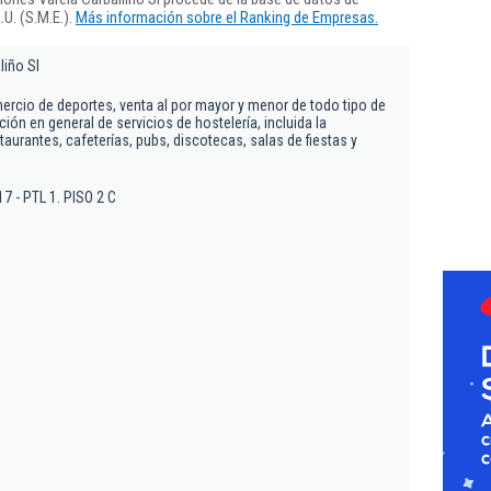
U. (S.M.E.).
Más información sobre el Ranking de Empresas.
liño Sl
ercio de deportes, venta al por mayor y menor de todo tipo de
ción en general de servicios de hostelería, incluida la
taurantes, cafeterías, pubs, discotecas, salas de fiestas y
17 - PTL 1. PISO 2 C