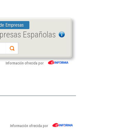
 de Empresas
mpresas Españolas
Información ofrecida por
Información ofrecida por