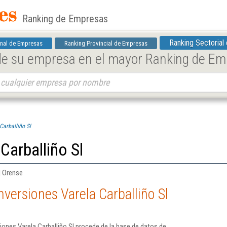
Ranking de Empresas
Ranking Sectorial
nal de Empresas
Ranking Provincial de Empresas
 de su empresa en el mayor Ranking de E
Carballiño Sl
Carballiño Sl
| Orense
versiones Varela Carballiño Sl
iones Varela Carballiño Sl procede de la base de datos de