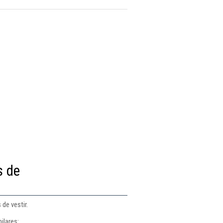
s de
de vestir.
ilares: