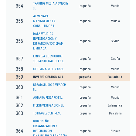
TRADING MEDIA ADVISORY
354
pequeña
Madrid
SL
ALMENARA
355
MANAGEMENT &
pequeña
Murcia
CONSULTING S.L.
DATAESTUDIOS
INVESTIGACION Y
356
pequeña
Sevilla
ESTRATEGIA SOCIEDAD
LIMITADA.
EMPRESA DE ESTUDIOS
357
pequeña
Coruña
SOCIAIS DE GALICIA S.L.
358
OPTIMIZA RECURSOS SL
pequeña
Madrid
359
INVESER GESTION SL L
pequeña
Valladolid
BREAD STUDIO RESEARCH
360
pequeña
Madrid
SL.
361
ADHARA RESEARCH SL.
pequeña
Madrid
362
ITER INVESTIGACION SL
pequeña
Salamanca
363
TOTBAGES CENTRE SL
pequeña
Barcelona
DOD DISEÑO
ORGANIZACION Y
364
DISTRIBUCION
pequeña
Bizkaia
FINANCIERA Y BANCARIA