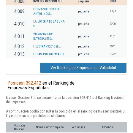
4.008
INVESER GESTION SL L
pequeña
7320
HERMANOS HERRERO
4.009
pequeña
4777
ANTOLINOS SL
LA LOTERIA DE LAGUNA
4.010
pequeña
9200
SL.
VMM SERVICIOS
4.011
pequeña
4101
INTEGRALES SL.
4.012
HELOTRANS 2010 SLL.
pequeña
4941
4.013
EL LASER DE GUZMAN SL.
pequeña
9622
Ver Ranking de Empresas de Valladolid
Posición 392.412
en el Ranking de
Empresas Españolas
Inveser Gestion Sl L se encuentra en la posición 392.412 del Ranking Nacional
de Empresas.
A continuación podrá consultar la posición en el ranking de Inveser Gestion Sl
L y empresas con posiciones similares:
Posición
Nombre de la empresa
Ventas (€)
Provincia
Nacional