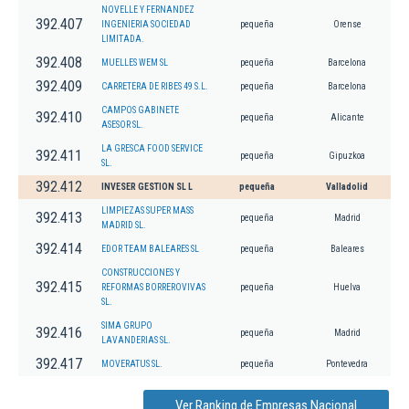
NOVELLE Y FERNANDEZ
392.407
INGENIERIA SOCIEDAD
pequeña
Orense
LIMITADA.
392.408
MUELLES WEM SL
pequeña
Barcelona
392.409
CARRETERA DE RIBES 49 S.L.
pequeña
Barcelona
CAMPOS GABINETE
392.410
pequeña
Alicante
ASESOR SL.
LA GRESCA FOOD SERVICE
392.411
pequeña
Gipuzkoa
SL.
392.412
INVESER GESTION SL L
pequeña
Valladolid
LIMPIEZAS SUPER MASS
392.413
pequeña
Madrid
MADRID SL.
392.414
EDOR TEAM BALEARES SL
pequeña
Baleares
CONSTRUCCIONES Y
392.415
REFORMAS BORREROVIVAS
pequeña
Huelva
SL.
SIMA GRUPO
392.416
pequeña
Madrid
LAVANDERIAS SL.
392.417
MOVERATUS SL.
pequeña
Pontevedra
Ver Ranking de Empresas Nacional