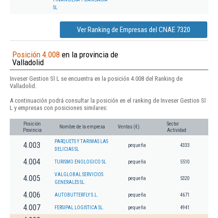
SL
Ver Ranking de Empresas del CNAE 7320
Posición 4.008
en la provincia de
Valladolid
Inveser Gestion Sl L se encuentra en la posición 4.008 del Ranking de
Valladolid.
A continuación podrá consultar la posición en el ranking de Inveser Gestion Sl
L y empresas con posiciones similares:
Posición
Sector
Nombre de la empresa
Ventas (€)
Provincia
Actividad
PARQUETS Y TARIMAS LAS
4.003
pequeña
4333
DELICIAS SL
4.004
TURISMO ENOLOGICO SL
pequeña
5510
VALGLOBAL SERVICIOS
4.005
pequeña
5320
GENERALES SL.
4.006
AUTOBUTTERFLY S.L.
pequeña
4671
4.007
FERSIPAL LOGISTICA SL.
pequeña
4941