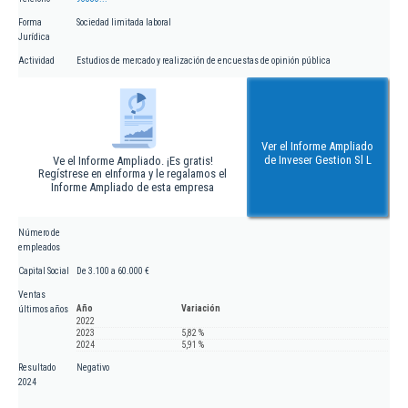
Forma
Sociedad limitada laboral
Jurídica
Actividad
Estudios de mercado y realización de encuestas de opinión pública
Ver el Informe Ampliado
de Inveser Gestion Sl L
Ve el Informe Ampliado. ¡Es gratis!
Regístrese en eInforma y le regalamos el
Informe Ampliado de esta empresa
Número de
empleados
Capital Social
De 3.100 a 60.000 €
Ventas
Año
Variación
últimos años
2022
2023
5,82 %
2024
5,91 %
Resultado
Negativo
2024