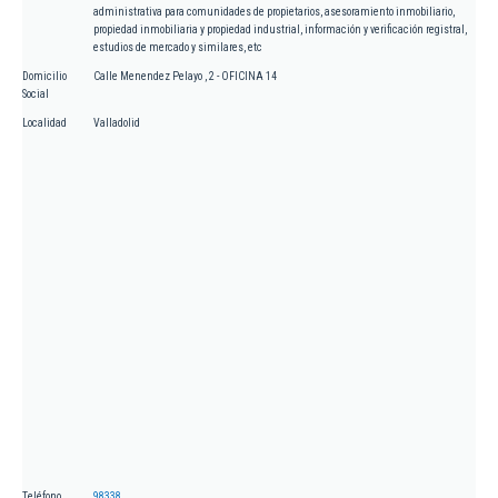
administrativa para comunidades de propietarios, asesoramiento inmobiliario,
propiedad inmobiliaria y propiedad industrial, información y verificación registral,
estudios de mercado y similares, etc
Domicilio
Calle Menendez Pelayo , 2 - OFICINA 14
Social
Localidad
Valladolid
Teléfono
98338...