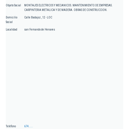
Objeto Social
MONTAJES ELECTRICOS Y MECANICOS. MANTENIMIENTO DE EMPRESAS.
CARPINTERIA METALICA Y DE MADERA. OBRAS DE CONSTRUCCION.
Domicilio
Calle Badajoz , 12 - LOC
Social
Localidad
san Fernando de Henares
Teléfono
674.....