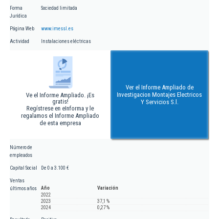
Forma
Sociedad limitada
Jurídica
Página Web
www.imessl.es
Actividad
Instalaciones eléctricas
Ver el Informe Ampliado de
Investigacion Montajes Electricos
Ve el Informe Ampliado. ¡Es
gratis!
Y Servicios S.l.
Regístrese en eInforma y le
regalamos el Informe Ampliado
de esta empresa
Número de
empleados
Capital Social
De 0 a 3.100 €
Ventas
Año
Variación
últimos años
2022
2023
37,1 %
2024
0,27 %