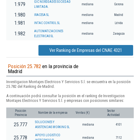
GIC NORDDADES SOCIEDAD
1.979
mediana
Gerona
LIMITADA.
1.980
IRACESA SL
mediana
Madrid
1.981
INTAC CONTROL SL
mediana
Lérida
AUTOMATIZACIONES
1.982
mediana
Zaragoza
ELECTRICAS SL
Ver Ranking de Empresas del CNAE 4321
Posición 25.782
en la provincia de
Madrid
Investigacion Montajes Electricos Y Servicios S.l. se encuentra en la posición
25.782 del Ranking de Madrid.
A continuación podrá consultar la posición en el ranking de Investigacion
Montajes Electricos Y Servicios S.l. y empresas con posiciones similares:
Posición
Sector
Nombre de la empresa
Ventas (€)
Provincia
Actividad
SOLUCIONES Y
25.777
mediana
4101
ASISTENCIAS WORKING SL
APOYO LOGISTICO
25.778
mediana
7112