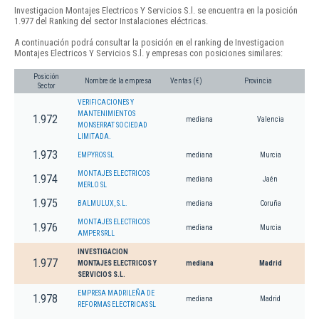
Investigacion Montajes Electricos Y Servicios S.l. se encuentra en la posición
1.977 del Ranking del sector Instalaciones eléctricas.
A continuación podrá consultar la posición en el ranking de Investigacion
Montajes Electricos Y Servicios S.l. y empresas con posiciones similares:
Posición
Nombre de la empresa
Ventas (€)
Provincia
Sector
VERIFICACIONES Y
MANTENIMIENTOS
1.972
mediana
Valencia
MONSERRAT SOCIEDAD
LIMITADA.
1.973
EMPYROS SL
mediana
Murcia
MONTAJES ELECTRICOS
1.974
mediana
Jaén
MERLO SL
1.975
BALMULUX, S.L.
mediana
Coruña
MONTAJES ELECTRICOS
1.976
mediana
Murcia
AMPER SRLL
INVESTIGACION
1.977
MONTAJES ELECTRICOS Y
mediana
Madrid
SERVICIOS S.L.
EMPRESA MADRILEÑA DE
1.978
mediana
Madrid
REFORMAS ELECTRICAS SL