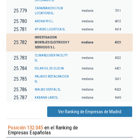
INTEGRADO SL
ZAFARRANCHO FILM
25.779
mediana
7311
LOCATIONS SL.
25.780
ARONA 99 S.L.
mediana
6812
25.781
KP AERO LOGISTICA SL.
mediana
4614
INVESTIGACION
25.782
MONTAJES ELECTRICOS Y
mediana
4321
SERVICIOS S.L.
CLIMARQUIBER FACILITY
25.783
mediana
4322
SL.
25.784
SOLAR GIL DE OLID SA
mediana
6421
PALADIO RESTAURACION
25.785
mediana
5611
SL.
25.786
MALMO DENTAL SL.
mediana
8623
25.787
KABANA LABS SL.
mediana
4645
Ver Ranking de Empresas de Madrid
Posición 132.045
en el Ranking de
Empresas Españolas