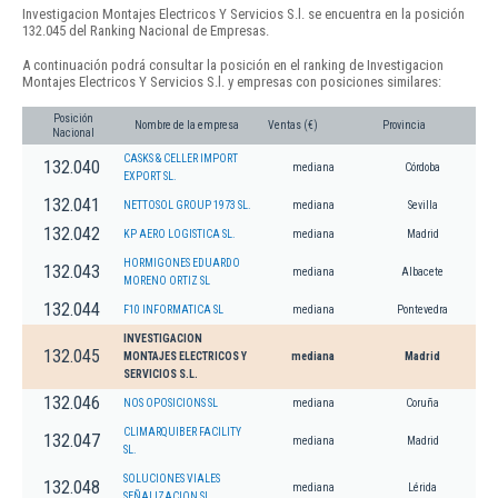
Investigacion Montajes Electricos Y Servicios S.l. se encuentra en la posición
132.045 del Ranking Nacional de Empresas.
A continuación podrá consultar la posición en el ranking de Investigacion
Montajes Electricos Y Servicios S.l. y empresas con posiciones similares:
Posición
Nombre de la empresa
Ventas (€)
Provincia
Nacional
CASKS & CELLER IMPORT
132.040
mediana
Córdoba
EXPORT SL.
132.041
NETTOSOL GROUP 1973 SL.
mediana
Sevilla
132.042
KP AERO LOGISTICA SL.
mediana
Madrid
HORMIGONES EDUARDO
132.043
mediana
Albacete
MORENO ORTIZ SL
132.044
F10 INFORMATICA SL
mediana
Pontevedra
INVESTIGACION
132.045
MONTAJES ELECTRICOS Y
mediana
Madrid
SERVICIOS S.L.
132.046
NOS OPOSICIONS SL
mediana
Coruña
CLIMARQUIBER FACILITY
132.047
mediana
Madrid
SL.
SOLUCIONES VIALES
132.048
mediana
Lérida
SEÑALIZACION SL