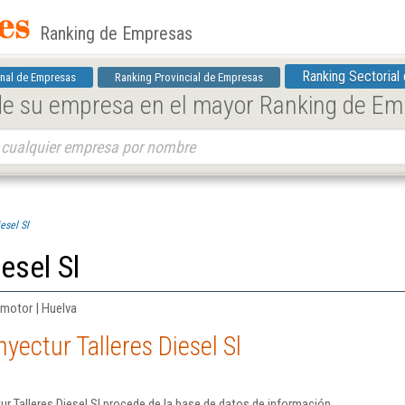
Ranking de Empresas
Ranking Sectorial
nal de Empresas
Ranking Provincial de Empresas
 de su empresa en el mayor Ranking de E
esel Sl
iesel Sl
 motor | Huelva
yectur Talleres Diesel Sl
r Talleres Diesel Sl procede de la base de datos de información