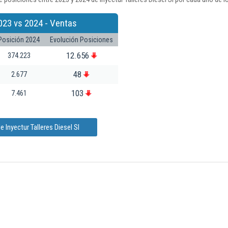
023 vs 2024 - Ventas
Posición 2024
Evolución Posiciones
12.656
374.223
48
2.677
103
7.461
 Inyectur Talleres Diesel Sl