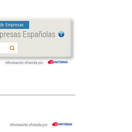
 de Empresas
mpresas Españolas
Información ofrecida por
Información ofrecida por