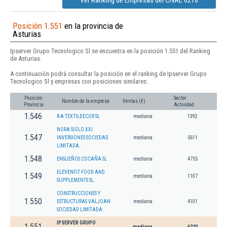
Ver Ranking de Empresas del CNAE 6210
Posición 1.551
en la provincia de
Asturias
Ipserver Grupo Tecnologico Sl se encuentra en la posición 1.551 del Ranking
de Asturias.
A continuación podrá consultar la posición en el ranking de Ipserver Grupo
Tecnologico Sl y empresas con posiciones similares:
Posición
Sector
Nombre de la empresa
Ventas (€)
Provincia
Actividad
1.546
R-A TEXTILDECOR SL
mediana
1392
NORA SIGLO XXI
1.547
INVERSIONES SOCIEDAD
mediana
5611
LIMITADA.
1.548
ENSUEÑOS COCAÑA SL
mediana
4755
ELEVENFIT FOOD AND
1.549
mediana
1107
SUPPLEMENTS SL.
CONSTRUCCIONES Y
1.550
ESTRUCTURAS VALJOAN
mediana
4101
SOCIEDAD LIMITADA.
IPSERVER GRUPO
1.551
mediana
6210