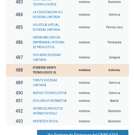
483
mediana
Barcelona
TECHNOLOGIES SL.
LA CODIFICACION VLC
484
mediana
Valencia
SOCIEDAD LIMITADA.
HOLISTICA VIRTUAL,
485
mediana
Palmas (las)
SOCIEDAD LIMITADA.
EASYWORKS GESTION
486
EMPRESARIAL INTEGRAL
mediana
Pontevedra
DE PRODUCTO SL
EVOLMIND SOCIEDAD
487
mediana
Zaragoza
LIMITADA.
IPSERVER GRUPO
488
mediana
Asturias
TECNOLOGICO SL
TYRIS TV SOCIEDAD
489
mediana
Valencia
LIMITADA.
490
ADDING TECHNOLOGY SA
mediana
Valencia
491
EVOLGROUP INTERNET SA
mediana
Madrid
INTERFICIE PROYECTOS
492
mediana
Barcelona
INTERACTIVOS SLU
493
NEXT&TECH 2013 SL.
mediana
Barcelona