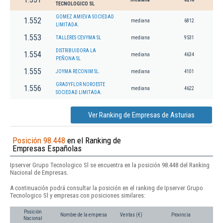
TECNOLOGICO SL
GOMEZ AMIEVA SOCIEDAD
1.552
mediana
6812
LIMITADA.
1.553
TALLERES CEVYMA SL
mediana
9531
DISTRIBUIDORA LA
1.554
mediana
4634
PEÑONA SL
1.555
JOYMA RECONIM SL.
mediana
4101
GRADYFLOR NOROESTE
1.556
mediana
4622
SOCIEDAD LIMITADA.
Ver Ranking de Empresas de Asturias
Posición 98.448
en el Ranking de
Empresas Españolas
Ipserver Grupo Tecnologico Sl se encuentra en la posición 98.448 del Ranking
Nacional de Empresas.
A continuación podrá consultar la posición en el ranking de Ipserver Grupo
Tecnologico Sl y empresas con posiciones similares:
Posición
Nombre de la empresa
Ventas (€)
Provincia
Nacional