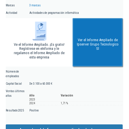
Marcas
3 marcas
Actividad
Actividades de programación informática
Ver el Informe Ampliado de
Ipserver Grupo Tecnologico
Ve el Informe Ampliado. ¡Es gratis!
Regístrese en eInforma y le
Sl
regalamos el Informe Ampliado de
esta empresa
Número de
empleados
Capital Social
De 3.100 a 60.000 €
Ventas últimos
Año
Variación
años
2023
2024
1,71 %
Resultado 2025
Positivo