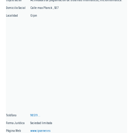
Objeto Social
Actividades de programación de sistemas informáticos, microinformática.
Domicilio Social
Calle max Planck , 507
Localidad
Gijon
Teléfono
98519...
Forma Jurídica
Sociedad limitada
Página Web
www.ipserver.es