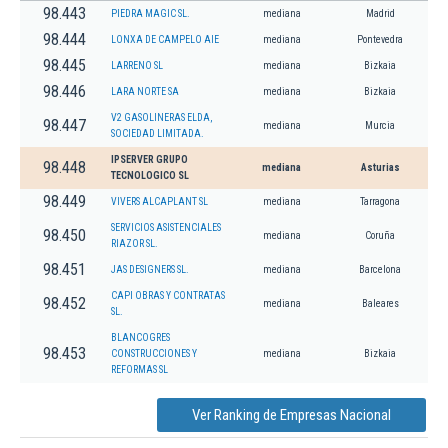
98.443
PIEDRA MAGIC SL.
mediana
Madrid
98.444
LONXA DE CAMPELO AIE
mediana
Pontevedra
98.445
LARRENO SL
mediana
Bizkaia
98.446
LARA NORTE SA
mediana
Bizkaia
V2 GASOLINERAS ELDA,
98.447
mediana
Murcia
SOCIEDAD LIMITADA.
IPSERVER GRUPO
98.448
mediana
Asturias
TECNOLOGICO SL
98.449
VIVERS ALCAPLANT SL
mediana
Tarragona
SERVICIOS ASISTENCIALES
98.450
mediana
Coruña
RIAZOR SL.
98.451
JAS DESIGNERS SL.
mediana
Barcelona
CAPI OBRAS Y CONTRATAS
98.452
mediana
Baleares
SL.
BLANCOGRES
98.453
CONSTRUCCIONES Y
mediana
Bizkaia
REFORMAS SL
Ver Ranking de Empresas Nacional