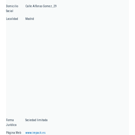
Domicilio
Calle Alfonso Gomez , 29
Social
Localidad
Madrid
Forma
Sociedad limitada
Jurídica
Página Web
www.irepack.es