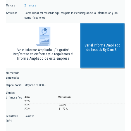
Marcas
2 marcas
Actividad
Comercio al por mayor de equipos para las tecnologías de la información y las
comunicaciones
Ver el Informe Ampliado
de Irepack By Dxm Sl.
Ve el Informe Ampliado. ¡Es gratis!
Regístrese en eInforma y le regalamos el
Informe Ampliado de esta empresa
Número de
empleados
Capital Social
Mayor de 60.000 €
Ventas
Año
Variación
últimos años
2022
2023
-24,3 %
2024
-11,77 %
Resultado
Positivo
2024