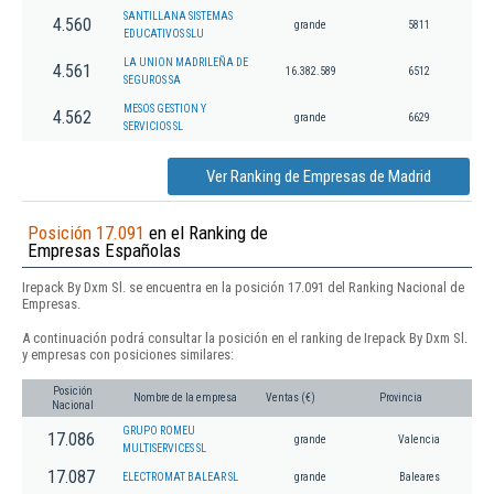
SANTILLANA SISTEMAS
4.560
grande
5811
EDUCATIVOS SLU
LA UNION MADRILEÑA DE
4.561
16.382.589
6512
SEGUROS SA
MESOS GESTION Y
4.562
grande
6629
SERVICIOS SL
Ver Ranking de Empresas de Madrid
Posición 17.091
en el Ranking de
Empresas Españolas
Irepack By Dxm Sl. se encuentra en la posición 17.091 del Ranking Nacional de
Empresas.
A continuación podrá consultar la posición en el ranking de Irepack By Dxm Sl.
y empresas con posiciones similares:
Posición
Nombre de la empresa
Ventas (€)
Provincia
Nacional
GRUPO ROMEU
17.086
grande
Valencia
MULTISERVICES SL
17.087
ELECTROMAT BALEAR SL
grande
Baleares