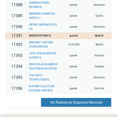
HERMANOS PEREZ
17.088
grande
Barcelona
BELTRAN SL.
MEERMEAT CARNES DEL
17.089
grande
Coruña
NORTE, S.L.
ARTERO INSPIRING STYLE
17.090
grande
Barcelona
S.A.
17.091
IREPACK BY DXM SL.
grande
Madrid
ASESORES Y GESTORES
17.092
16.416.000
Madrid
FINANCIEROS SA
JOTA JOTA ALIMENTOS
17.093
grande
Valencia
GLOBAL SL
SERVICIOS AUXILIARES DE
17.094
grande
Zaragoza
TELECOMUNICACION SA
TGB GROUP
17.095
grande
Barcelona
TECHNOLOGIES SL.
SUNCRAFT SOLUTIONS
17.096
grande
Valencia
SOCIEDAD LIMITADA.
Ver Ranking de Empresas Nacional