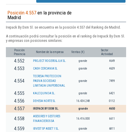
Posición 4.557
en la provincia de
Madrid
Irepack By Dxm Sl. se encuentra en la posición 4.557 del Ranking de Madrid.
A continuación podrá consultar la posición en el ranking de Irepack By Dxm Sl.
y empresas con posiciones similares:
Posición
Sector
Nombre de la empresa
Ventas (€)
Provincia
Actividad
4.552
PROJECT ROGERS & JLK SL.
grande
4649
4.553
CASH CERCANIA SL
grande
4639
TECRESA PROTECCION
4.554
PASIVA SOCIEDAD
grande
7499
LIMITADA UNIPERSONAL
4.555
KALE QUINOA SL.
grande
6421
4.556
DEHESA NORTE SL
16.434.248
0112
4.557
IREPACK BY DXM SL.
grande
4650
ASESORES Y GESTORES
4.558
16.416.000
6611
FINANCIEROS SA
4.559
IBVEST SP ASSET 1 SL.
grande
6811