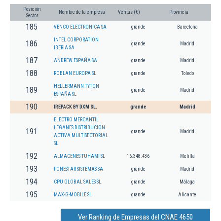
Posición
Nombre de la empresa
Ventas (€)
Provincia
Sector
185
VENCO ELECTRONICA SA
grande
Barcelona
INTEL CORPORATION
186
grande
Madrid
IBERIA SA
187
ANDREW ESPAÑA SA
grande
Madrid
188
ROBLAN EUROPA SL
grande
Toledo
HELLERMANN TYTON
189
grande
Madrid
ESPAÑA SL
190
IREPACK BY DXM SL.
grande
Madrid
ELECTRO MERCANTIL
LEGANES DISTRIBUCION
191
grande
Madrid
ACTIVA MULTISECTORIAL
SL.
192
ALMACENES TUHAMI SL
16.348.436
Melilla
193
FONESTAR SISTEMAS SA
grande
Madrid
194
CPU GLOBAL SALES SL.
grande
Málaga
195
MAX-G-MOBILE SL
grande
Alicante
Ver Ranking de Empresas del CNAE 4650