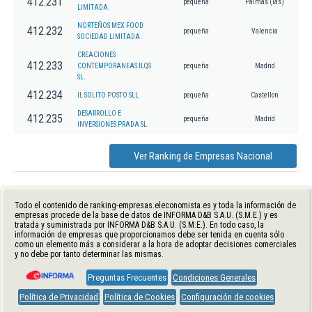
412.231
pequeña
Palmas (las)
LIMITADA.
NORTEÑOS MEX FOOD
412.232
pequeña
Valencia
SOCIEDAD LIMITADA.
CREACIONES
412.233
CONTEMPORANEAS ILQS
pequeña
Madrid
SL.
412.234
IL SOLITO POSTO SLL
pequeña
Castellon
DESARROLLO E
412.235
pequeña
Madrid
INVERSIONES PRADA SL
Ver Ranking de Empresas Nacional
Todo el contenido de ranking-empresas.eleconomista.es y toda la información de
empresas procede de la base de datos de INFORMA D&B S.A.U. (S.M.E.) y es
tratada y suministrada por INFORMA D&B S.A.U. (S.M.E.). En todo caso, la
información de empresas que proporcionamos debe ser tenida en cuenta sólo
como un elemento más a considerar a la hora de adoptar decisiones comerciales
y no debe por tanto determinar las mismas.
Preguntas Frecuentes
Condiciones Generales
Política de Privacidad
Política de Cookies
Configuración de cookies