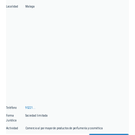
Localidad
Malaga
Teléfono
95221...
Forma
Sociedad limitada
Jurídica
Actividad
Comercio al por mayor de productos de perfumería y cosmética