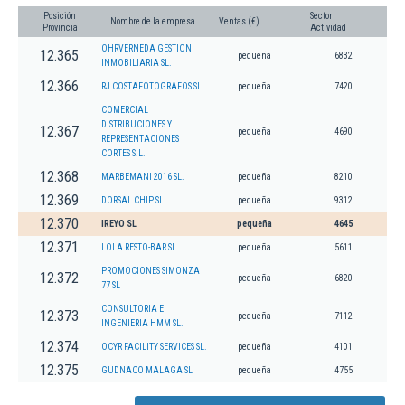
Posición
Sector
Nombre de la empresa
Ventas (€)
Provincia
Actividad
OHRVERNEDA GESTION
12.365
pequeña
6832
INMOBILIARIA SL.
12.366
RJ COSTAFOTOGRAFOS SL.
pequeña
7420
COMERCIAL
DISTRIBUCIONES Y
12.367
pequeña
4690
REPRESENTACIONES
CORTES S.L.
12.368
MARBEMANI 2016 SL.
pequeña
8210
12.369
DORSAL CHIP SL.
pequeña
9312
12.370
IREYO SL
pequeña
4645
12.371
LOLA RESTO-BAR SL.
pequeña
5611
PROMOCIONES SIMONZA
12.372
pequeña
6820
77 SL
CONSULTORIA E
12.373
pequeña
7112
INGENIERIA HMM SL.
12.374
OCYR FACILITY SERVICES SL.
pequeña
4101
12.375
GUDNACO MALAGA SL
pequeña
4755