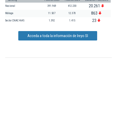
20.261
Nacional
391.969
412.230
863
Málaga
11.507
12.370
23
Sector CNAE 4645
1.392
1.415
Acceda a toda la información de Ireyo Sl