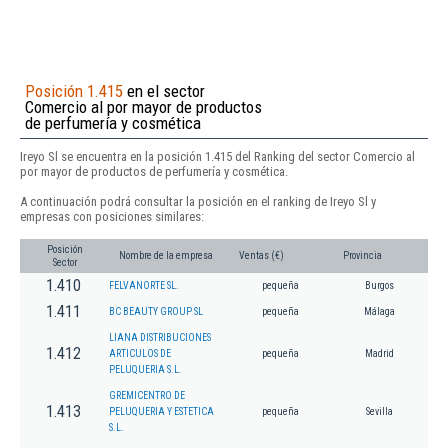
Posición 1.415
en el sector
Comercio al por mayor de productos
de perfumería y cosmética
Ireyo Sl se encuentra en la posición 1.415 del Ranking del sector Comercio al
por mayor de productos de perfumería y cosmética.
A continuación podrá consultar la posición en el ranking de Ireyo Sl y
empresas con posiciones similares:
Posición
Nombre de la empresa
Ventas (€)
Provincia
Sector
1.410
FELVANORTE SL.
pequeña
Burgos
1.411
BC BEAUTY GROUP SL
pequeña
Málaga
LIANA DISTRIBUCIONES
1.412
ARTICULOS DE
pequeña
Madrid
PELUQUERIA S.L.
GREMICENTRO DE
1.413
PELUQUERIA Y ESTETICA
pequeña
Sevilla
S.L.