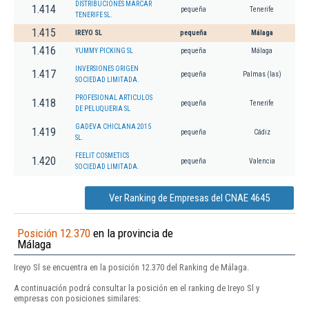
DISTRIBUCIONES MARCAR
1.414
pequeña
Tenerife
TENERIFE SL.
1.415
IREYO SL
pequeña
Málaga
1.416
YUMMY PICKING SL
pequeña
Málaga
INVERSIONES ORIGEN
1.417
pequeña
Palmas (las)
SOCIEDAD LIMITADA.
PROFESIONAL ARTICULOS
1.418
pequeña
Tenerife
DE PELUQUERIA SL
GADEVA CHICLANA 2015
1.419
pequeña
Cádiz
SL.
FEELIT COSMETICS
1.420
pequeña
Valencia
SOCIEDAD LIMITADA.
Ver Ranking de Empresas del CNAE 4645
Posición 12.370
en la provincia de
Málaga
Ireyo Sl se encuentra en la posición 12.370 del Ranking de Málaga.
A continuación podrá consultar la posición en el ranking de Ireyo Sl y
empresas con posiciones similares: