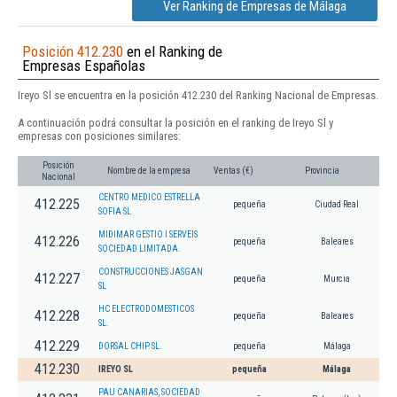
Ver Ranking de Empresas de Málaga
Posición 412.230
en el Ranking de
Empresas Españolas
Ireyo Sl se encuentra en la posición 412.230 del Ranking Nacional de Empresas.
A continuación podrá consultar la posición en el ranking de Ireyo Sl y
empresas con posiciones similares:
Posición
Nombre de la empresa
Ventas (€)
Provincia
Nacional
CENTRO MEDICO ESTRELLA
412.225
pequeña
Ciudad Real
SOFIA SL
MIDIMAR GESTIO I SERVEIS
412.226
pequeña
Baleares
SOCIEDAD LIMITADA.
CONSTRUCCIONES JASGAN
412.227
pequeña
Murcia
SL
HC ELECTRODOMESTICOS
412.228
pequeña
Baleares
SL.
412.229
DORSAL CHIP SL.
pequeña
Málaga
412.230
IREYO SL
pequeña
Málaga
PAU CANARIAS, SOCIEDAD