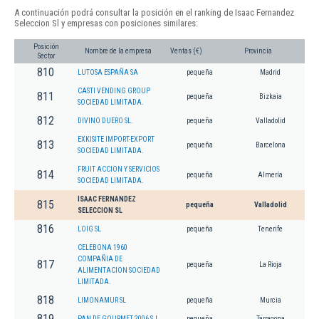
A continuación podrá consultar la posición en el ranking de Isaac Fernandez
Seleccion Sl y empresas con posiciones similares:
Posición
Nombre de la empresa
Ventas (€)
Provincia
Sector
810
LUTOSA ESPAÑA SA
pequeña
Madrid
CASTI VENDING GROUP
811
pequeña
Bizkaia
SOCIEDAD LIMITADA.
812
DIVINO DUERO SL.
pequeña
Valladolid
EXKISITE IMPORT-EXPORT
813
pequeña
Barcelona
SOCIEDAD LIMITADA.
FRUIT ACCION Y SERVICIOS
814
pequeña
Almería
SOCIEDAD LIMITADA.
ISAAC FERNANDEZ
815
pequeña
Valladolid
SELECCION SL
816
LOIG SL
pequeña
Tenerife
CELEBONA 1960
COMPAÑIA DE
817
pequeña
La Rioja
ALIMENTACION SOCIEDAD
LIMITADA.
818
LIMONAMUR SL
pequeña
Murcia
819
PAN DE GOURMET 2006 S.L.
pequeña
Tarragona