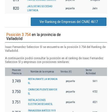
JAOLIVE MG SOCIEDAD
820
pequeña
Jaén
LIMITADA.
Ver Ranking de Empresas del CNAE 4617
Posición 3.754
en la provincia de
Valladolid
Isaac Fernandez Seleccion Sl se encuentra en la posición 3.754 del Ranking de
Valladolid.
A continuación podrá consultar la posición en el ranking de Isaac Fernandez
Seleccion Sl y empresas con posiciones similares:
Posición
Sector
Nombre de la empresa
Ventas (€)
Provincia
Actividad
RESTAURANTE LA MORADA
3.749
pequeña
5611
SL.
CARNICAS PUENTE MAYOR
3.750
pequeña
4722
SL
INSTALACIONES
3.751
pequeña
4321
ELECTRICAS SEOANE SL
PANADERIA MATEOS 1919