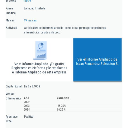
Teléfono
98324...
Forma
Sociedad limitada
Jurídica
Marcas
19 marcas
Actividad
Actividades de intermediarios del comercio al por mayor de productos
alimenticios, bebidas y tabaco
Ver el Informe Ampliado de
Isaac Fernandez Seleccion Sl
Ve el Informe Ampliado. ¡Es gratis!
Regístrese en eInforma y le regalamos
el Informe Ampliado de esta empresa
Capital Social
De 0 a 3.100 €
Ventas
Año
Variación
últimos años
2022
2023
-58,75 %
2024
66,25 %
Resultado
Positivo
2024