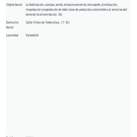
Objeto Social
La fabricación, compra, venta, almacenamiento, transporte, distribución,
importación y exportación de toda clase de productos comestibles al servicioo del
ramo de la alimentación. Etc
Domicilio
Calle Villan de Tordesillas , 17 - BJ
Social
Localidad
Valladolid