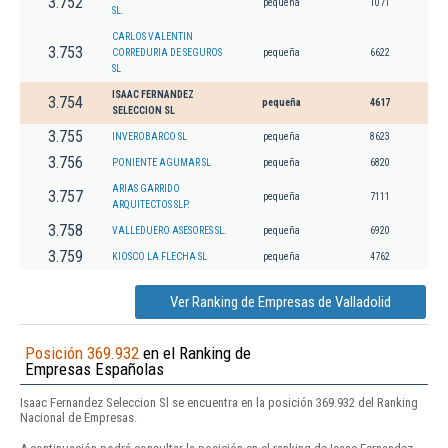
3.752
pequeña
1071
SL.
CARLOS VALENTIN
3.753
CORREDURIA DE SEGUROS
pequeña
6622
SL
ISAAC FERNANDEZ
3.754
pequeña
4617
SELECCION SL
3.755
INVEROBARCO SL
pequeña
8623
3.756
PONIENTE AGUMAR SL
pequeña
6820
ARIAS GARRIDO
3.757
pequeña
7111
ARQUITECTOS SLP.
3.758
VALLEDUERO ASESORES SL.
pequeña
6920
3.759
KIOSCO LA FLECHA SL
pequeña
4762
Ver Ranking de Empresas de Valladolid
Posición 369.932
en el Ranking de
Empresas Españolas
Isaac Fernandez Seleccion Sl se encuentra en la posición 369.932 del Ranking
Nacional de Empresas.