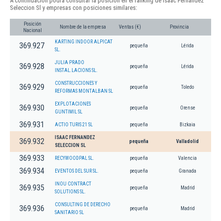
A continuación podrá consultar la posición en el ranking de Isaac Fernandez
Seleccion Sl y empresas con posiciones similares:
Posición
Nombre de la empresa
Ventas (€)
Provincia
Nacional
KARTING INDOOR ALPICAT
369.927
pequeña
Lérida
SL.
JULIA PRADO
369.928
pequeña
Lérida
INSTAL.LACIONS SL.
CONSTRUCCIONES Y
369.929
pequeña
Toledo
REFORMAS MONTALBAN SL
EXPLOTACIONES
369.930
pequeña
Orense
GUNTIMIL SL
369.931
ACTIO TURIS 21 SL
pequeña
Bizkaia
ISAAC FERNANDEZ
369.932
pequeña
Valladolid
SELECCION SL
369.933
RECYWOODPAL SL.
pequeña
Valencia
369.934
EVENTOS DEL SUR SL.
pequeña
Granada
INOU CONTRACT
369.935
pequeña
Madrid
SOLUTIONS SL.
CONSULTING DE DERECHO
369.936
pequeña
Madrid
SANITARIO SL