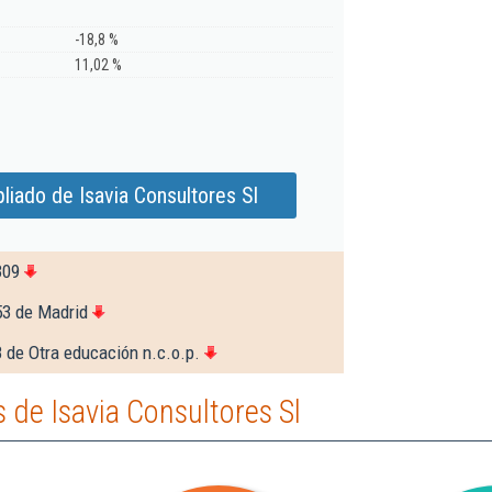
-18,8 %
11,02 %
liado de Isavia Consultores Sl
309
53 de Madrid
 de Otra educación n.c.o.p.
de Isavia Consultores Sl