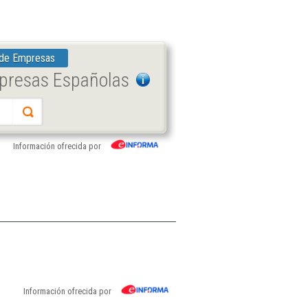
 de Empresas
mpresas Españolas
Información ofrecida por
Información ofrecida por