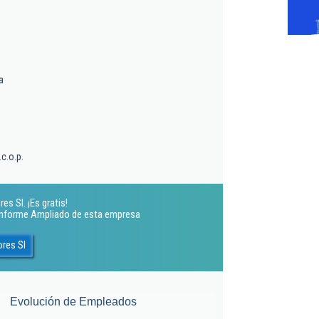
a
c.o.p.
s Sl. ¡Es gratis!
 Informe Ampliado de esta empresa
ores Sl
Evolución de Empleados