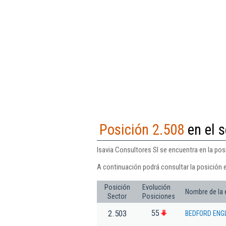
Posición 2.508
en el s
Isavia Consultores Sl se encuentra en la posi
A continuación podrá consultar la posición e
Posición
Evolución
Nombre de la
Sector
Posiciones
55
2.503
BEDFORD ENGL